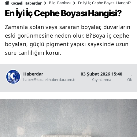
Bilgi Bankası
En İyi İç Cephe Boyası Hangisi?
Kocaeli Haberdar
En İyi İç Cephe Boyası Hangisi?
Zamanla solan veya sararan boyalar, duvarların
eski görünmesine neden olur. Bi’Boya iç cephe
boyaları, güçlü pigment yapısı sayesinde uzun
süre canlılığını korur.
Haberdar
03 Şubat 2026 15:40
2 
haber@kocaelihaberdar.com.tr
Yayınlanma
Okun