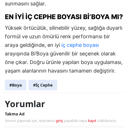
sunmasını sağlar.
EN İYI İÇ CEPHE BOYASI BI’BOYA MI?
Yüksek örtücülük, silinebilir yüzey, sağlığa duyarlı
formül ve uzun ömürlü renk performansı bir
araya geldiğinde, en iyi
iç cephe boyası
arayışında Bi’Boya güvenilir bir seçenek olarak
öne çıkar. Doğru ürünle yapılan boya uygulaması,
yaşam alanlarının havasını tamamen değiştirir.
#Boya
#İç Cephe
Yorumlar
Takma Ad
Yorum yapmak için, isterseniz
giriş
yapabilir veya
kayıt
olabilirsiniz.