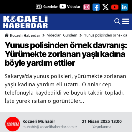
Gazeteler
Videolar
Videolar
Gündem
Yunus polisinden örnek davra
Kocaeli Haberdar
Yunus polisinden örnek davranış:
Yürümekte zorlanan yaşlı kadına
böyle yardım ettiler
Sakarya'da yunus polisleri, yürümekte zorlanan
yaşlı kadına yardım eli uzattı. O anlar cep
telefonuyla kaydedildi ve büyük takdir topladı.
İşte yürek ısıtan o görüntüler...
Kocaeli Muhabir
21 Nisan 2025 13:00
21
muhabir@kocaelihaberdar.com.tr
Yayınlanma