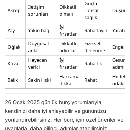
Güçlü
İletişim
Dikkatli
Akrep
ruhsal
Düşünce
sorunları
olmalı
sağlık
İyi
Yay
Yakın bağ
Rahatlayın
Yaratıcı
fırsatlar
Duygusal
Dikkatli
Fiziksel
Oğlak
Engelle
anlar
adımlar
dinlenme
Heyecan
İyi
Cesur
Kova
Rahatlık
verici
fırsatlar
adımlar
Harcama
Hedef
Balık
Sakin ilişki
Rahat
dikkat
odaklı
26 Ocak 2025 günlük burç yorumlarıyla,
kendinizi daha iyi anlayabilir ve gününüzü
yönlendirebilirsiniz. Her burç için özel öneriler ve
uyarılarla, daha bilinçli adımlar atabilirsiniz.