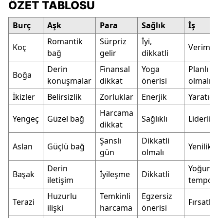
ÖZET TABLOSU
Burç
Aşk
Para
Sağlık
İş
Romantik
Sürpriz
İyi,
Koç
Verimli
bağ
gelir
dikkatli
Derin
Finansal
Yoga
Planlı
Boğa
konuşmalar
dikkat
önerisi
olmalı
İkizler
Belirsizlik
Zorluklar
Enerjik
Yaratıcı
Harcama
Yengeç
Güzel bağ
Sağlıklı
Liderlik
dikkat
Şanslı
Dikkatli
Aslan
Güçlü bağ
Yenilikçi
gün
olmalı
Derin
Yoğun
Başak
İyileşme
Dikkatli
iletişim
tempo
Huzurlu
Temkinli
Egzersiz
Terazi
Fırsatla
ilişki
harcama
önerisi