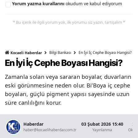
Yorum yazma kurallarını
okudum ve kabul ediyorum
* Bu içerik ile ilgili yorum yok, ilk yorumu siz yazın, tartışalım *
Bilgi Bankası
En İyi İç Cephe Boyası Hangisi?
Kocaeli Haberdar
En İyi İç Cephe Boyası Hangisi?
Zamanla solan veya sararan boyalar, duvarların
eski görünmesine neden olur. Bi’Boya iç cephe
boyaları, güçlü pigment yapısı sayesinde uzun
süre canlılığını korur.
Haberdar
03 Şubat 2026 15:40
2 
haber@kocaelihaberdar.com.tr
Yayınlanma
Okun