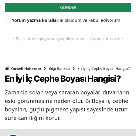
GÖNDER
Yorum yazma kurallarını
okudum ve kabul ediyorum
* Bu içerik ile ilgili yorum yok, ilk yorumu siz yazın, tartışalım *
Bilgi Bankası
En İyi İç Cephe Boyası Hangisi?
Kocaeli Haberdar
En İyi İç Cephe Boyası Hangisi?
Zamanla solan veya sararan boyalar, duvarların
eski görünmesine neden olur. Bi’Boya iç cephe
boyaları, güçlü pigment yapısı sayesinde uzun
süre canlılığını korur.