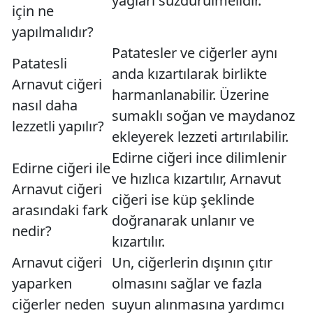
yağları süzdürülmelidir.
için ne
yapılmalıdır?
Patatesler ve ciğerler aynı
Patatesli
anda kızartılarak birlikte
Arnavut ciğeri
harmanlanabilir. Üzerine
nasıl daha
sumaklı soğan ve maydanoz
lezzetli yapılır?
ekleyerek lezzeti artırılabilir.
Edirne ciğeri ince dilimlenir
Edirne ciğeri ile
ve hızlıca kızartılır, Arnavut
Arnavut ciğeri
ciğeri ise küp şeklinde
arasındaki fark
doğranarak unlanır ve
nedir?
kızartılır.
Arnavut ciğeri
Un, ciğerlerin dışının çıtır
yaparken
olmasını sağlar ve fazla
ciğerler neden
suyun alınmasına yardımcı