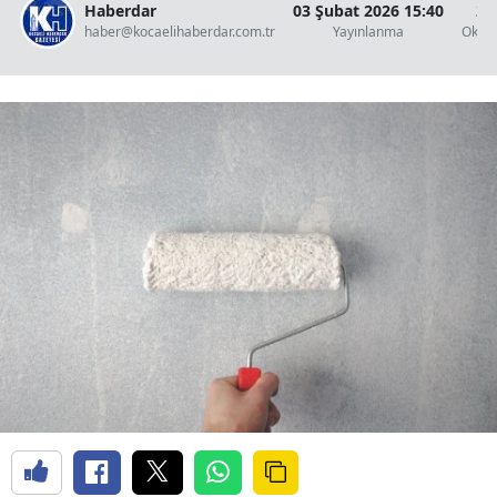
Haberdar
03 Şubat 2026 15:40
2 
haber@kocaelihaberdar.com.tr
Yayınlanma
Okun