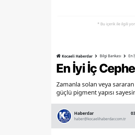
* Bu içerik ile ilgili 
Bilgi Bankası
En 
Kocaeli Haberdar
En İyi İç Ceph
Zamanla solan veya sararan b
güçlü pigment yapısı sayesin
Haberdar
0
haber@kocaelihaberdar.com.tr