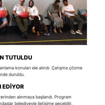
GIN TUTULDU
 planlama konuları ele alındı. Çatışma çözme
inde duruldu.
 EDIYOR
üzerinden alınmaya başlandı. Program
ndaşlar belediyeyle iletişime geçebilir.