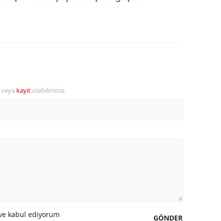
r veya
kayıt
olabilirsiniz.
e kabul ediyorum
GÖNDER