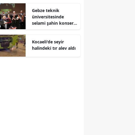
Malatya
Gebze teknik
üniversitesinde
Manisa
selami şahin konseri
coşkuyla karşılandı
Kahramanmaraş
Kocaeli'de seyir
Mardin
halindeki tır alev aldı
Muğla
Muş
Nevşehir
Niğde
Ordu
Rize
Sakarya