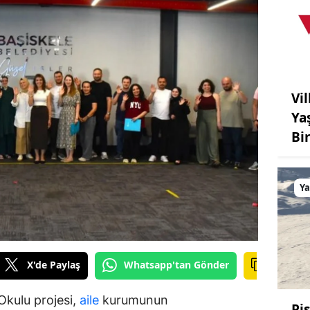
Vil
Ya
Bi
Y
X'de Paylaş
Whatsapp'tan Gönder
kulu projesi,
aile
kurumunun
Pi