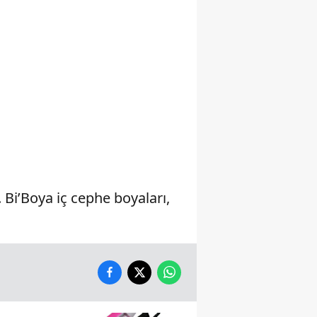
Yalova
Karabük
Kilis
Osmaniye
Düzce
Bi’Boya iç cephe boyaları,