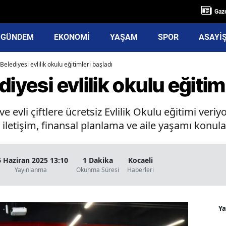
Gaze
GÜNDEM
EKONOMİ
YAŞAM
SPOR
ASAYİ
Belediyesi evlilik okulu eğitimleri başladı
iyesi evlilik okulu eğitim
ve evli çiftlere ücretsiz Evlilik Okulu eğitimi ver
 iletişim, finansal planlama ve aile yaşamı konular
6 Haziran 2025 13:10
1 Dakika
Kocaeli
Yayınlanma
Okunma Süresi
Haberleri
Y