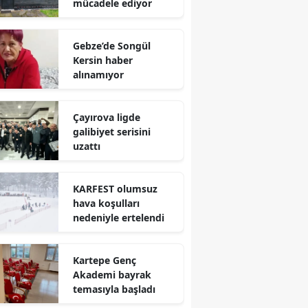
mücadele ediyor
Mersin
Gebze’de Songül
İstanbul
Kersin haber
alınamıyor
İzmir
Kars
Çayırova ligde
galibiyet serisini
Kastamonu
uzattı
Kayseri
Kırklareli
KARFEST olumsuz
hava koşulları
Kırşehir
nedeniyle ertelendi
Kocaeli
Kartepe Genç
Konya
Akademi bayrak
temasıyla başladı
Kütahya