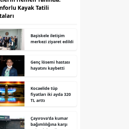
nforlu Kayak Tatili
Edirne
taları
Elazığ
Erzincan
Başiskele iletişim
merkezi ziyaret edildi
Erzurum
Eskişehir
Genç lösemi hastası
Gaziantep
hayatını kaybetti
Giresun
Kocaelide tüp
Gümüşhane
fiyatları iki ayda 320
TL arttı
Hakkari
Hatay
Çayırova'da kumar
bağımlılığına karşı
Isparta