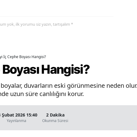
yorum yok, ilk yorumu siz yazın, tartışalım *
İyi İç Cephe Boyası Hangisi?
e Boyası Hangisi?
oyalar, duvarların eski görünmesine neden olur. 
de uzun süre canlılığını korur.
3 Şubat 2026 15:40
2 Dakika
Yayınlanma
Okunma Süresi