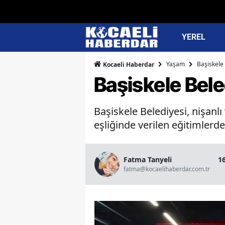
YEREL
Yaşam
Başiskele 
Kocaeli Haberdar
Başiskele Beled
Başiskele Belediyesi, nişanlı 
eşliğinde verilen eğitimlerde
Fatma Tanyeli
1
fatma@kocaelihaberdar.com.tr