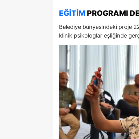
EĞITIM
PROGRAMI D
Belediye bünyesindeki proje 2
klinik psikologlar eşliğinde ger