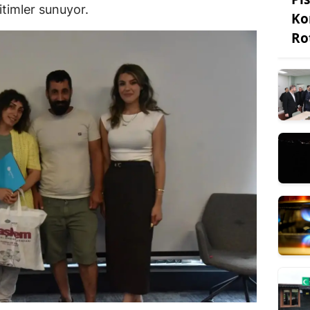
itimler sunuyor.
Ko
Ro