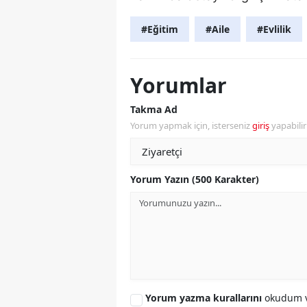
#Eğitim
#Aile
#Evlilik
Yorumlar
Takma Ad
Yorum yapmak için, isterseniz
giriş
yapabili
Yorum Yazın (500 Karakter)
Yorum yazma kurallarını
okudum v