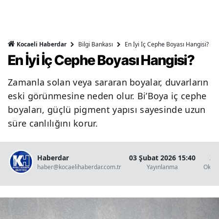
Bilgi Bankası
En İyi İç Cephe Boyası Hangisi?
Kocaeli Haberdar
En İyi İç Cephe Boyası Hangisi?
Zamanla solan veya sararan boyalar, duvarların
eski görünmesine neden olur. Bi’Boya iç cephe
boyaları, güçlü pigment yapısı sayesinde uzun
süre canlılığını korur.
Haberdar
03 Şubat 2026 15:40
2 
haber@kocaelihaberdar.com.tr
Yayınlanma
Okun