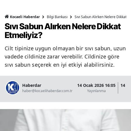
Bilgi Bankası
Sıvı Sabun Alırken Nelere Dikkat Et
Kocaeli Haberdar
Sıvı Sabun Alırken Nelere Dikkat
Etmeliyiz?
Cilt tipinize uygun olmayan bir sıvı sabun, uzun
vadede cildinize zarar verebilir. Cildinize göre
sıvı sabun seçerek en iyi etkiyi alabilirsiniz.
Haberdar
14 Ocak 2026 16:05
14 O
haber@kocaelihaberdar.com.tr
Yayınlanma
G