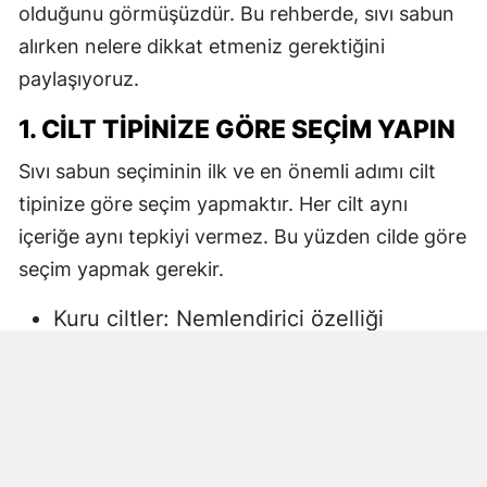
olduğunu görmüşüzdür. Bu rehberde, sıvı sabun
alırken nelere dikkat etmeniz gerektiğini
paylaşıyoruz.
1. CILT TIPINIZE GÖRE SEÇIM YAPIN
Sıvı sabun seçiminin ilk ve en önemli adımı cilt
tipinize göre seçim yapmaktır. Her cilt aynı
içeriğe aynı tepkiyi vermez. Bu yüzden cilde göre
seçim yapmak gerekir.
Kuru ciltler: Nemlendirici özelliği
yüksek, gliserin veya doğal yağlar
içeren sıvı sabunlar tercih edilmelidir.
Aksi halde ciltte kuruma, gerginlik ve
pullanma görülebilir.
Yağlı ciltler: Fazla ağır yağlar içermeyen,