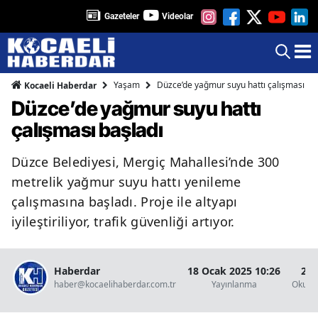
Gazeteler
Videolar
Yaşam
Düzce’de yağmur suyu hattı çalışması ba
Kocaeli Haberdar
Düzce’de yağmur suyu hattı
çalışması başladı
Düzce Belediyesi, Mergiç Mahallesi’nde 300
metrelik yağmur suyu hattı yenileme
çalışmasına başladı. Proje ile altyapı
iyileştiriliyor, trafik güvenliği artıyor.
Haberdar
18 Ocak 2025 10:26
2 D
haber@kocaelihaberdar.com.tr
Yayınlanma
Okunm