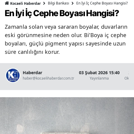
Bilgi Bankası
En İyi İç Cephe Boyası Hangisi?
Kocaeli Haberdar
En İyi İç Cephe Boyası Hangisi?
Zamanla solan veya sararan boyalar, duvarların
eski görünmesine neden olur. Bi’Boya iç cephe
boyaları, güçlü pigment yapısı sayesinde uzun
süre canlılığını korur.
Haberdar
03 Şubat 2026 15:40
2 
haber@kocaelihaberdar.com.tr
Yayınlanma
Okun