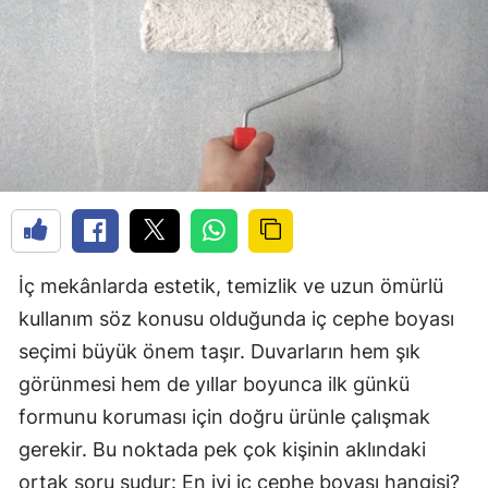
İç mekânlarda estetik, temizlik ve uzun ömürlü
kullanım söz konusu olduğunda iç cephe boyası
seçimi büyük önem taşır. Duvarların hem şık
görünmesi hem de yıllar boyunca ilk günkü
formunu koruması için doğru ürünle çalışmak
gerekir. Bu noktada pek çok kişinin aklındaki
ortak soru şudur: En iyi iç cephe boyası hangisi?