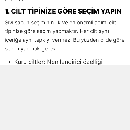
1. CILT TIPINIZE GÖRE SEÇIM YAPIN
Sıvı sabun seçiminin ilk ve en önemli adımı cilt
tipinize göre seçim yapmaktır. Her cilt aynı
içeriğe aynı tepkiyi vermez. Bu yüzden cilde göre
seçim yapmak gerekir.
Kuru ciltler: Nemlendirici özelliği
yüksek, gliserin veya doğal yağlar
içeren sıvı sabunlar tercih edilmelidir.
Aksi halde ciltte kuruma, gerginlik ve
pullanma görülebilir.
Yağlı ciltler: Fazla ağır yağlar içermeyen,
cildi kurutmadan arındıran ürünler daha
uygun olacaktır.
Hassas ciltler: Parfümsüz, alkol