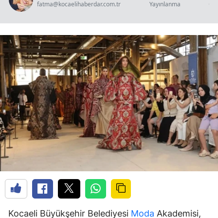
fatma@kocaelihaberdar.com.tr
Yayınlanma
Ok
Kocaeli Büyükşehir Belediyesi
Moda
Akademisi,