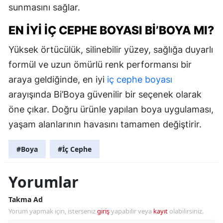
sunmasını sağlar.
EN İYI İÇ CEPHE BOYASI BI’BOYA MI?
Yüksek örtücülük, silinebilir yüzey, sağlığa duyarlı
formül ve uzun ömürlü renk performansı bir
araya geldiğinde, en iyi
iç cephe boyası
arayışında Bi’Boya güvenilir bir seçenek olarak
öne çıkar. Doğru ürünle yapılan boya uygulaması,
yaşam alanlarının havasını tamamen değiştirir.
#Boya
#İç Cephe
Yorumlar
Takma Ad
Yorum yapmak için, isterseniz
giriş
yapabilir veya
kayıt
olabilirsiniz.