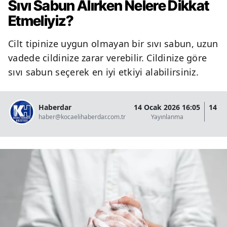
Sıvı Sabun Alırken Nelere Dikkat
Etmeliyiz?
Cilt tipinize uygun olmayan bir sıvı sabun, uzun
vadede cildinize zarar verebilir. Cildinize göre
sıvı sabun seçerek en iyi etkiyi alabilirsiniz.
Haberdar
14 Ocak 2026 16:05
14 O
haber@kocaelihaberdar.com.tr
Yayınlanma
G