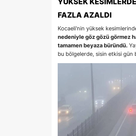
YÜKSEK KESIMLERDE
FAZLA AZALDI
Kocaeli’nin yüksek kesimlerind
nedeniyle göz gözü görmez ha
tamamen beyaza büründü.
Yay
bu bölgelerde, sisin etkisi gü