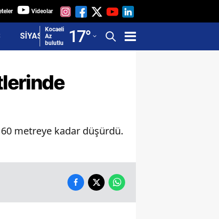
teler
Videolar
Adana
Kocaeli
17
°
Ş
SİYASET
Az
bulutlu
Adıyaman
Afyonkarahisar
tlerinde
Ağrı
Amasya
ni 60 metreye kadar düşürdü.
Ankara
Antalya
Artvin
Aydın
Balıkesir