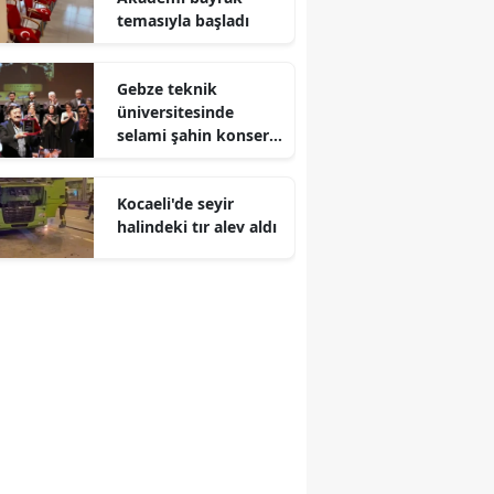
temasıyla başladı
Malatya
Manisa
Gebze teknik
üniversitesinde
Kahramanmaraş
selami şahin konseri
coşkuyla karşılandı
Mardin
Kocaeli'de seyir
Muğla
halindeki tır alev aldı
Muş
Nevşehir
Niğde
Ordu
Rize
Sakarya