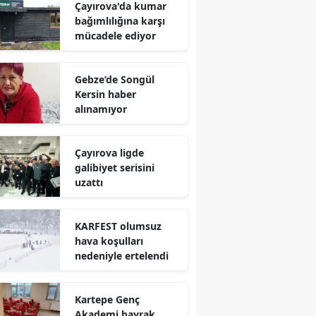
Çayırova'da kumar
Mersin
bağımlılığına karşı
mücadele ediyor
İstanbul
İzmir
Gebze’de Songül
Kersin haber
Kars
alınamıyor
Kastamonu
Çayırova ligde
Kayseri
galibiyet serisini
uzattı
Kırklareli
Kırşehir
KARFEST olumsuz
hava koşulları
Kocaeli
nedeniyle ertelendi
Konya
Kartepe Genç
Kütahya
Akademi bayrak