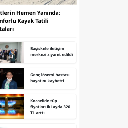
Edirne
stlerin Hemen Yanında:
Elazığ
nforlu Kayak Tatili
taları
Erzincan
Erzurum
Başiskele iletişim
Eskişehir
merkezi ziyaret edildi
Gaziantep
Genç lösemi hastası
Giresun
hayatını kaybetti
Gümüşhane
Kocaelide tüp
Hakkari
fiyatları iki ayda 320
Hatay
TL arttı
Isparta