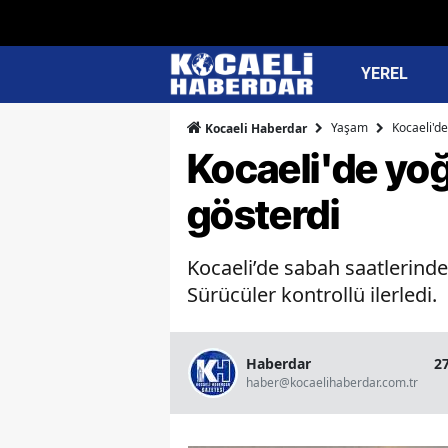
YEREL
Yaşam
Kocaeli'de
Kocaeli Haberdar
Kocaeli'de yoğ
gösterdi
Kocaeli’de sabah saatlerinde
Sürücüler kontrollü ilerledi.
Haberdar
2
haber@kocaelihaberdar.com.tr