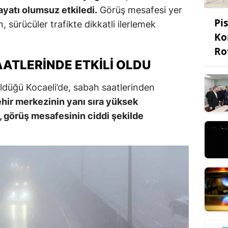
yatı olumsuz etkiledi.
Görüş mesafesi yer
Pi
sürücüler trafikte dikkatli ilerlemek
Ko
Ro
ATLERINDE ETKILI OLDU
üldüğü Kocaeli’de, sabah saatlerinden
ehir merkezinin yanı sıra yüksek
 görüş mesafesinin ciddi şekilde