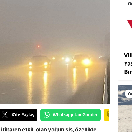
Y
Vil
Ya
Bi
Y
X'de Paylaş
Whatsapp'tan Gönder
tibaren etkili olan yoğun sis, özellikle