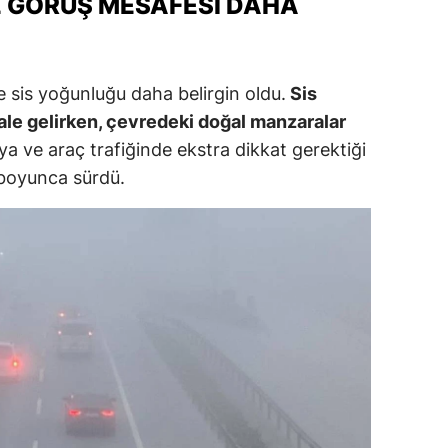
 GÖRÜŞ MESAFESI DAHA
e sis yoğunluğu daha belirgin oldu.
Sis
le gelirken, çevredeki doğal manzaralar
a ve araç trafiğinde ekstra dikkat gerektiği
n boyunca sürdü.