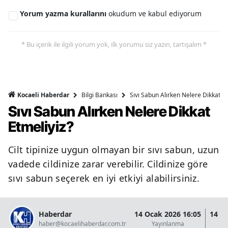
Yorum yazma kurallarını
okudum ve kabul ediyorum
* Bu içerik ile ilgili yorum yok, ilk yorumu siz yazın, tartışalım *
Bilgi Bankası
Sıvı Sabun Alırken Nelere Dikkat Et
Kocaeli Haberdar
Sıvı Sabun Alırken Nelere Dikkat
Etmeliyiz?
Cilt tipinize uygun olmayan bir sıvı sabun, uzun
vadede cildinize zarar verebilir. Cildinize göre
sıvı sabun seçerek en iyi etkiyi alabilirsiniz.
Haberdar
14 Ocak 2026 16:05
14 O
haber@kocaelihaberdar.com.tr
Yayınlanma
G