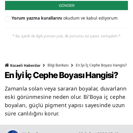
GÖNDER
Yorum yazma kurallarını
okudum ve kabul ediyorum
* Bu içerik ile ilgili yorum yok, ilk yorumu siz yazın, tartışalım *
Bilgi Bankası
En İyi İç Cephe Boyası Hangisi?
Kocaeli Haberdar
En İyi İç Cephe Boyası Hangisi?
Zamanla solan veya sararan boyalar, duvarların
eski görünmesine neden olur. Bi’Boya iç cephe
boyaları, güçlü pigment yapısı sayesinde uzun
süre canlılığını korur.