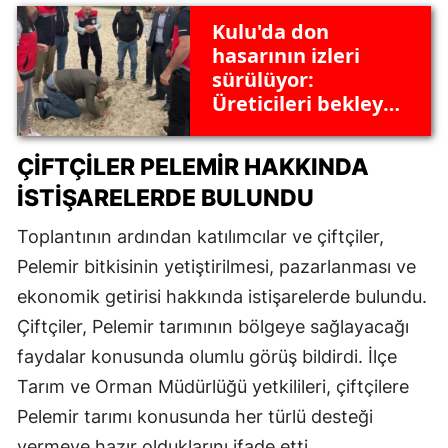
Kulu'da don
hasarının izleri
sürülüyor:
Üreticileri bekleyen
destek planları
ÇIFTÇILER PELEMIR HAKKINDA
İSTIŞARELERDE BULUNDU
Toplantının ardından katılımcılar ve çiftçiler,
Pelemir bitkisinin yetiştirilmesi, pazarlanması ve
ekonomik getirisi hakkında istişarelerde bulundu.
Çiftçiler, Pelemir tarımının bölgeye sağlayacağı
faydalar konusunda olumlu görüş bildirdi. İlçe
Tarım ve Orman Müdürlüğü yetkilileri, çiftçilere
Pelemir tarımı konusunda her türlü desteği
vermeye hazır olduklarını ifade etti.