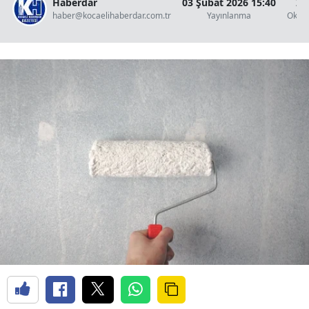
Haberdar
03 Şubat 2026 15:40
2 
haber@kocaelihaberdar.com.tr
Yayınlanma
Okun