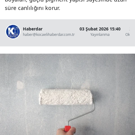
süre canlılığını korur.
Haberdar
03 Şubat 2026 15:40
2 
haber@kocaelihaberdar.com.tr
Yayınlanma
Okun