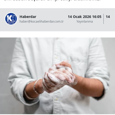
Haberdar
14 Ocak 2026 16:05
14 O
haber@kocaelihaberdar.com.tr
Yayınlanma
G