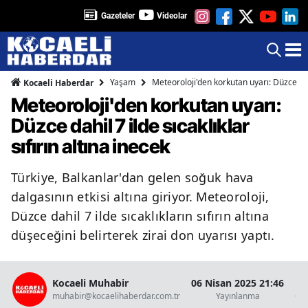
Gazeteler
Videolar
Yaşam
Meteoroloji'den korkutan uyarı: Düzce dahil
Kocaeli Haberdar
Meteoroloji'den korkutan uyarı:
Düzce dahil 7 ilde sıcaklıklar
sıfırın altına inecek
Türkiye, Balkanlar'dan gelen soğuk hava
dalgasının etkisi altına giriyor. Meteoroloji,
Düzce dahil 7 ilde sıcaklıkların sıfırın altına
düşeceğini belirterek zirai don uyarısı yaptı.
Kocaeli Muhabir
06 Nisan 2025 21:46
muhabir@kocaelihaberdar.com.tr
Yayınlanma
Ok