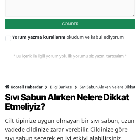
GÖNDER
Yorum yazma kurallarını
okudum ve kabul ediyorum
* Bu içerik ile ilgili yorum yok, ilk yorumu siz yazın, tartışalım *
Bilgi Bankası
Sıvı Sabun Alırken Nelere Dikkat Et
Kocaeli Haberdar
Sıvı Sabun Alırken Nelere Dikkat
Etmeliyiz?
Cilt tipinize uygun olmayan bir sıvı sabun, uzun
vadede cildinize zarar verebilir. Cildinize göre
sıvı sabun seçerek en iyi etkiyi alabilirsiniz.