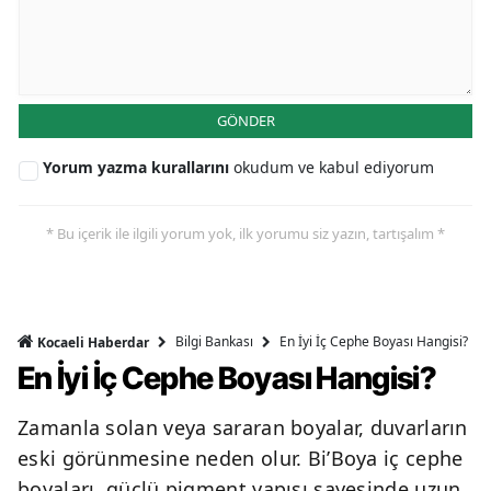
GÖNDER
Yorum yazma kurallarını
okudum ve kabul ediyorum
* Bu içerik ile ilgili yorum yok, ilk yorumu siz yazın, tartışalım *
Bilgi Bankası
En İyi İç Cephe Boyası Hangisi?
Kocaeli Haberdar
En İyi İç Cephe Boyası Hangisi?
Zamanla solan veya sararan boyalar, duvarların
eski görünmesine neden olur. Bi’Boya iç cephe
boyaları, güçlü pigment yapısı sayesinde uzun