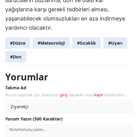
sürücülerin buzlanma, don ve olası kar
yağışlarına karşı gerekli tedbirleri alması,
yaşanabilecek olumsuzlukları en aza indirmeye
yardımcı olacaktır.
#Düzce
#Meteoroloji
#Sıcaklık
#Uyarı
#Don
Yorumlar
Takma Ad
Yorum yapmak için, isterseniz
giriş
yapabilir veya
kayıt
olabilirsiniz.
Yorum Yazın (500 Karakter)