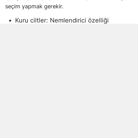
seçim yapmak gerekir.
Kuru ciltler: Nemlendirici özelliği
yüksek, gliserin veya doğal yağlar
içeren sıvı sabunlar tercih edilmelidir.
Aksi halde ciltte kuruma, gerginlik ve
pullanma görülebilir.
Yağlı ciltler: Fazla ağır yağlar içermeyen,
cildi kurutmadan arındıran ürünler daha
uygun olacaktır.
Hassas ciltler: Parfümsüz, alkol
içermeyen ve dermatolojik olarak test
edilmiş ürünler önerilir. Aksi halde ciltte
beklenmeyen etkiler görülebilir.
Çocuklar ve bebekler: Daha hassas
ciltlere sahip oldukları için özel olarak