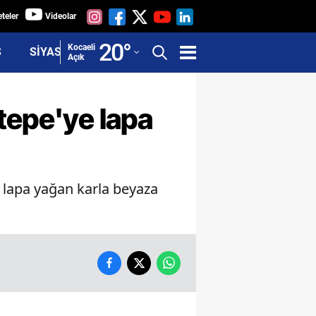
teler
Videolar
Adana
20
°
Kocaeli
Ş
SİYASET
Açık
Adıyaman
Afyonkarahisar
tepe'ye lapa
Ağrı
Amasya
a lapa yağan karla beyaza
Ankara
Antalya
Artvin
Aydın
Balıkesir