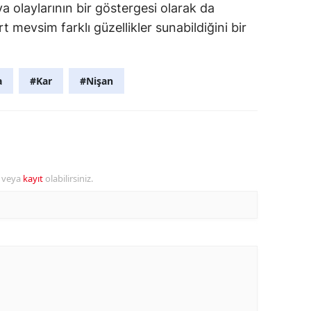
ava olaylarının bir göstergesi olarak da
 mevsim farklı güzellikler sunabildiğini bir
a
#Kar
#Nişan
r veya
kayıt
olabilirsiniz.