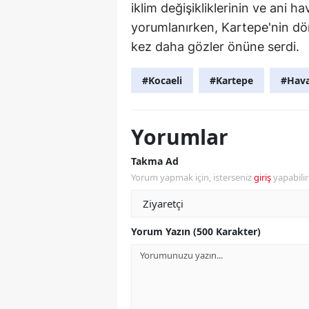
iklim değişikliklerinin ve ani h
yorumlanırken, Kartepe'nin dört
kez daha gözler önüne serdi.
#Kocaeli
#Kartepe
#Hav
Yorumlar
Takma Ad
Yorum yapmak için, isterseniz
giriş
yapabili
Yorum Yazın (500 Karakter)