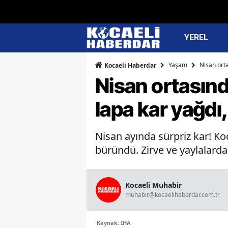
YEREL
Yaşam
Nisan ort
Kocaeli Haberdar
Nisan ortasınd
lapa kar yağdı
Nisan ayında sürpriz kar! Ko
büründü. Zirve ve yaylalarda s
Kocaeli Muhabir
muhabir@kocaelihaberdar.com.tr
Kaynak: İHA