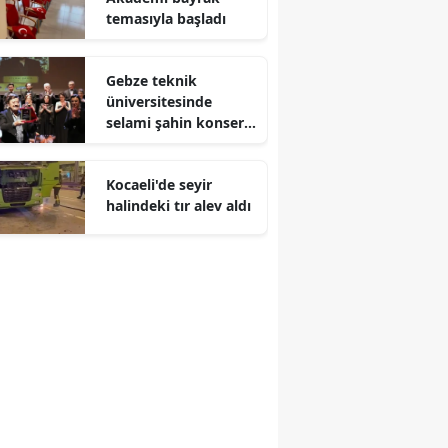
temasıyla başladı
Malatya
Manisa
Gebze teknik
üniversitesinde
Kahramanmaraş
selami şahin konseri
coşkuyla karşılandı
Mardin
Kocaeli'de seyir
Muğla
halindeki tır alev aldı
Muş
Nevşehir
Niğde
Ordu
Rize
Sakarya