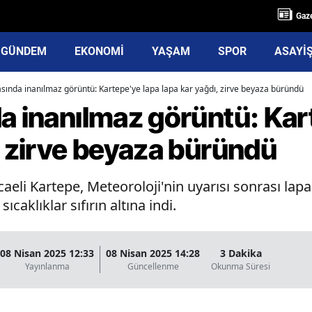
Gaze
GÜNDEM
EKONOMİ
YAŞAM
SPOR
ASAYİ
asında inanılmaz görüntü: Kartepe'ye lapa lapa kar yağdı, zirve beyaza büründü
a inanılmaz görüntü: Kar
, zirve beyaza büründü
caeli Kartepe, Meteoroloji'nin uyarısı sonrası lap
ıcaklıklar sıfırın altına indi.
08 Nisan 2025 12:33
08 Nisan 2025 14:28
3 Dakika
Yayınlanma
Güncellenme
Okunma Süresi