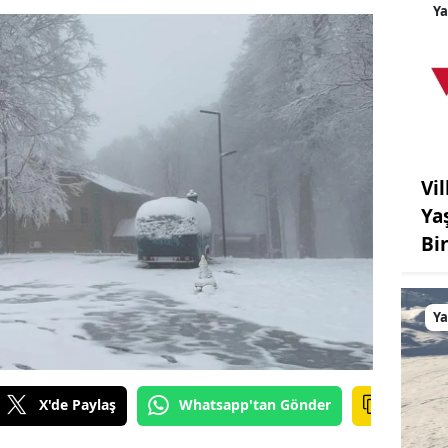
Y
Vil
Ya
Bi
Y
X'de Paylaş
Whatsapp'tan Gönder