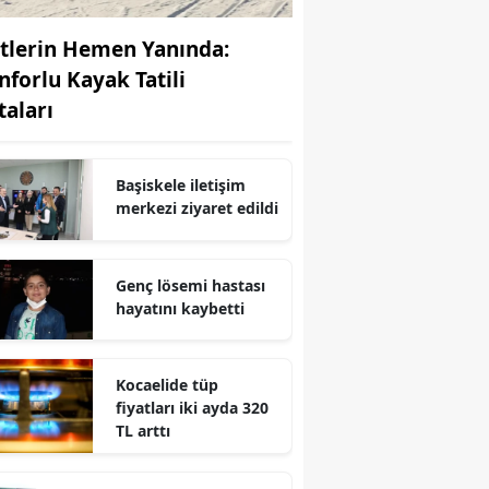
Edirne
stlerin Hemen Yanında:
Elazığ
nforlu Kayak Tatili
taları
Erzincan
Erzurum
Başiskele iletişim
Eskişehir
merkezi ziyaret edildi
Gaziantep
Genç lösemi hastası
Giresun
hayatını kaybetti
Gümüşhane
Kocaelide tüp
Hakkari
fiyatları iki ayda 320
Hatay
TL arttı
Isparta