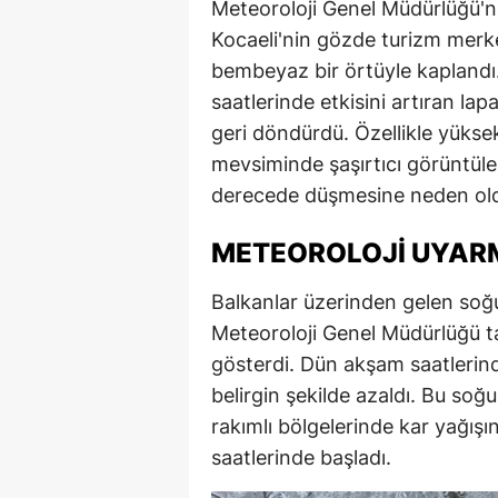
Meteoroloji Genel Müdürlüğü'n
Kocaeli'nin gözde turizm merke
bembeyaz bir örtüyle kaplandı
saatlerinde etkisini artıran lap
geri döndürdü. Özellikle yüksek
mevsiminde şaşırtıcı görüntüler 
derecede düşmesine neden ol
METEOROLOJI UYARM
Balkanlar üzerinden gelen soğu
Meteoroloji Genel Müdürlüğü ta
gösterdi. Dün akşam saatlerind
belirgin şekilde azaldı. Bu soğu
rakımlı bölgelerinde kar yağış
saatlerinde başladı.