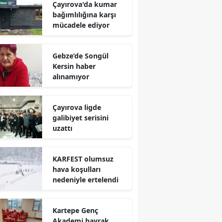
Çayırova'da kumar
Mersin
bağımlılığına karşı
mücadele ediyor
İstanbul
İzmir
Gebze’de Songül
Kersin haber
Kars
alınamıyor
Kastamonu
Çayırova ligde
Kayseri
galibiyet serisini
uzattı
Kırklareli
Kırşehir
KARFEST olumsuz
hava koşulları
Kocaeli
nedeniyle ertelendi
Konya
Kartepe Genç
Kütahya
Akademi bayrak