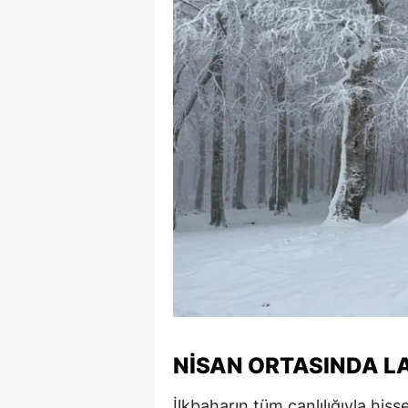
NISAN ORTASINDA LA
İlkbaharın tüm canlılığıyla his