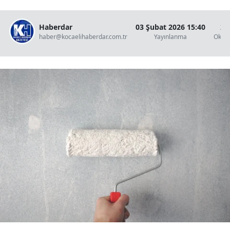
Haberdar
03 Şubat 2026 15:40
2 
haber@kocaelihaberdar.com.tr
Yayınlanma
Okun