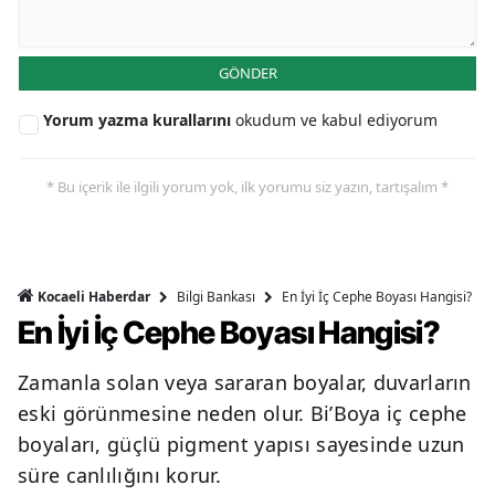
GÖNDER
Yorum yazma kurallarını
okudum ve kabul ediyorum
* Bu içerik ile ilgili yorum yok, ilk yorumu siz yazın, tartışalım *
Bilgi Bankası
En İyi İç Cephe Boyası Hangisi?
Kocaeli Haberdar
En İyi İç Cephe Boyası Hangisi?
Zamanla solan veya sararan boyalar, duvarların
eski görünmesine neden olur. Bi’Boya iç cephe
boyaları, güçlü pigment yapısı sayesinde uzun
süre canlılığını korur.