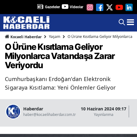
Gazeteler
Videolar
Yaşam
O Ürüne Kısıtlama Geliyor Milyonlarca V
Kocaeli Haberdar
O Ürüne Kısıtlama Geliyor
Milyonlarca Vatandaşa Zarar
Veriyordu
Cumhurbaşkanı Erdoğan'dan Elektronik
Sigaraya Kısıtlama: Yeni Önlemler Geliyor
Haberdar
10 Haziran 2024 09:17
07
haber@kocaelihaberdar.com.tr
Yayınlanma