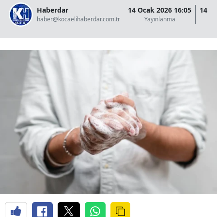
Haberdar
14 Ocak 2026 16:05
14 O
haber@kocaelihaberdar.com.tr
Yayınlanma
G