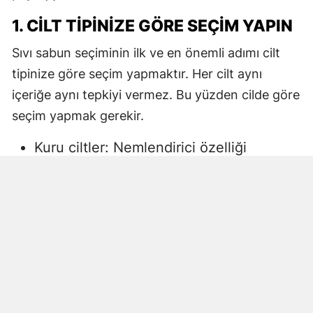
1. CILT TIPINIZE GÖRE SEÇIM YAPIN
Sıvı sabun seçiminin ilk ve en önemli adımı cilt
tipinize göre seçim yapmaktır. Her cilt aynı
içeriğe aynı tepkiyi vermez. Bu yüzden cilde göre
seçim yapmak gerekir.
Kuru ciltler: Nemlendirici özelliği
yüksek, gliserin veya doğal yağlar
içeren sıvı sabunlar tercih edilmelidir.
Aksi halde ciltte kuruma, gerginlik ve
pullanma görülebilir.
Yağlı ciltler: Fazla ağır yağlar içermeyen,
cildi kurutmadan arındıran ürünler daha
uygun olacaktır.
Hassas ciltler: Parfümsüz, alkol