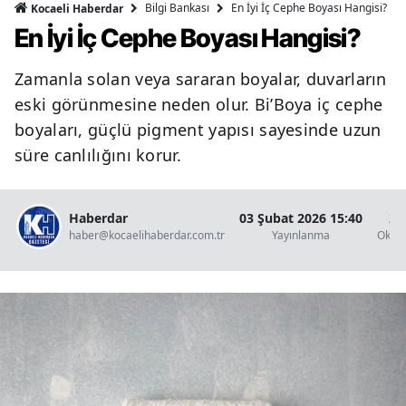
Bilgi Bankası
En İyi İç Cephe Boyası Hangisi?
Kocaeli Haberdar
En İyi İç Cephe Boyası Hangisi?
Zamanla solan veya sararan boyalar, duvarların
eski görünmesine neden olur. Bi’Boya iç cephe
boyaları, güçlü pigment yapısı sayesinde uzun
süre canlılığını korur.
Haberdar
03 Şubat 2026 15:40
2 
haber@kocaelihaberdar.com.tr
Yayınlanma
Okun