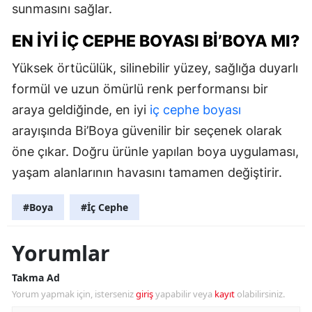
sunmasını sağlar.
EN İYI İÇ CEPHE BOYASI BI’BOYA MI?
Yüksek örtücülük, silinebilir yüzey, sağlığa duyarlı
formül ve uzun ömürlü renk performansı bir
araya geldiğinde, en iyi
iç cephe boyası
arayışında Bi’Boya güvenilir bir seçenek olarak
öne çıkar. Doğru ürünle yapılan boya uygulaması,
yaşam alanlarının havasını tamamen değiştirir.
#Boya
#İç Cephe
Yorumlar
Takma Ad
Yorum yapmak için, isterseniz
giriş
yapabilir veya
kayıt
olabilirsiniz.