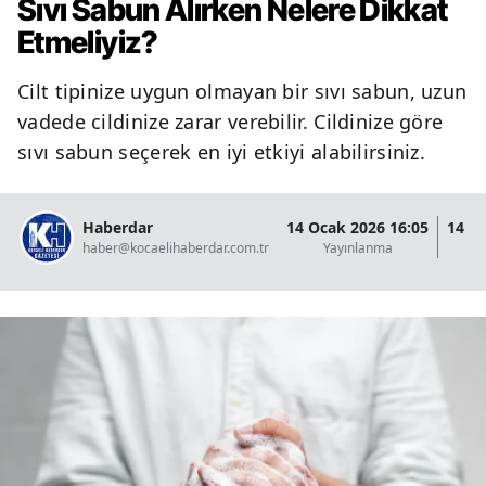
Sıvı Sabun Alırken Nelere Dikkat
Etmeliyiz?
Cilt tipinize uygun olmayan bir sıvı sabun, uzun
vadede cildinize zarar verebilir. Cildinize göre
sıvı sabun seçerek en iyi etkiyi alabilirsiniz.
Haberdar
14 Ocak 2026 16:05
14 O
haber@kocaelihaberdar.com.tr
Yayınlanma
G