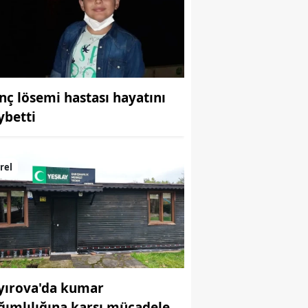
Bilecik
Bingöl
Bitlis
nç lösemi hastası hayatını
Bolu
ybetti
Burdur
Bursa
rel
Çanakkale
Çankırı
Çorum
Denizli
yırova'da kumar
Diyarbakır
ğımlılığına karşı mücadele