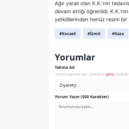
Ağır yaralı olan K.K.'nin teda
devam ettiği öğrenildi. K.K.'n
yetkililerinden henüz resmi bir
#Kocaeli
#İzmit
#Kaza
Yorumlar
Takma Ad
Yorum yapmak için, isterseniz
giriş
yapabili
Yorum Yazın (500 Karakter)