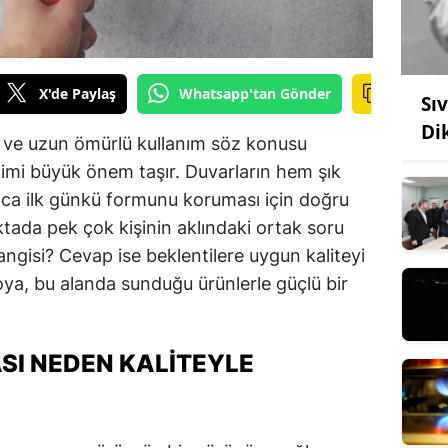
X'de Paylaş
Whatsapp'tan Gönder
Sı
Di
k ve uzun ömürlü kullanım söz konusu
imi büyük önem taşır. Duvarların hem şık
ca ilk günkü formunu koruması için doğru
ktada pek çok kişinin aklındaki ortak soru
angisi? Cevap ise beklentilere uygun kaliteyi
oya, bu alanda sunduğu ürünlerle güçlü bir
ASI NEDEN KALITEYLE