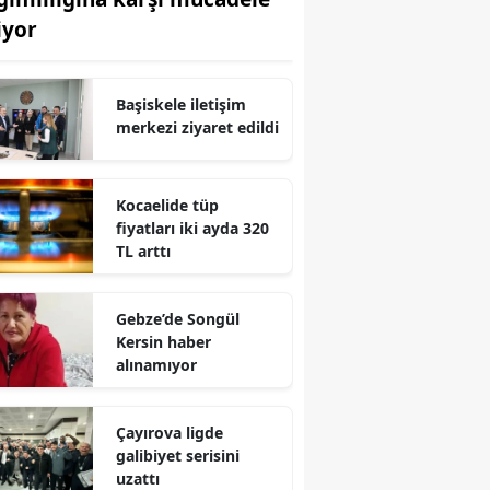
iyor
Edirne
Elazığ
Başiskele iletişim
Erzincan
merkezi ziyaret edildi
Erzurum
Kocaelide tüp
Eskişehir
fiyatları iki ayda 320
TL arttı
Gaziantep
Giresun
Gebze’de Songül
Gümüşhane
Kersin haber
alınamıyor
Hakkari
Hatay
Çayırova ligde
galibiyet serisini
Isparta
uzattı