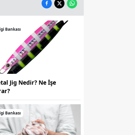
Yozgat
Zonguldak
lgi Bankası
Aksaray
Bayburt
Karaman
Kırıkkale
tal Jig Nedir? Ne İşe
Batman
rar?
Şırnak
Bartın
lgi Bankası
Ardahan
Iğdır