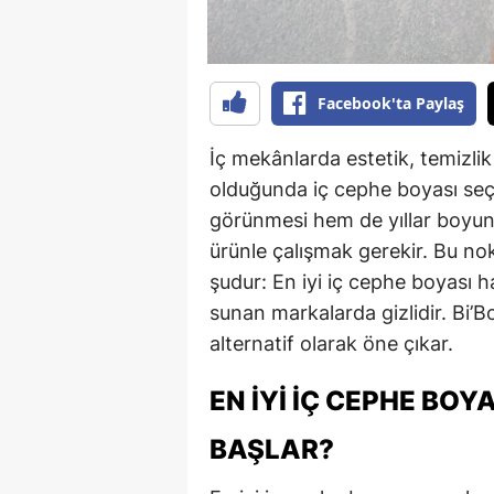
Facebook'ta Paylaş
İç mekânlarda estetik, temizli
olduğunda iç cephe boyası seç
görünmesi hem de yıllar boyun
ürünle çalışmak gerekir. Bu no
şudur: En iyi iç cephe boyası h
sunan markalarda gizlidir. Bi’B
alternatif olarak öne çıkar.
EN İYI İÇ CEPHE BOY
BAŞLAR?