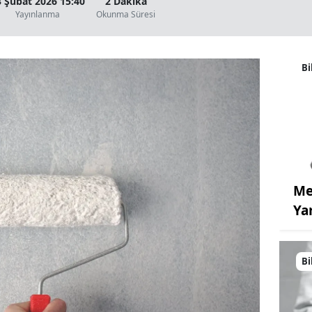
3 Şubat 2026 15:40
2 Dakika
Yayınlanma
Okunma Süresi
Bi
Me
Ya
Bi