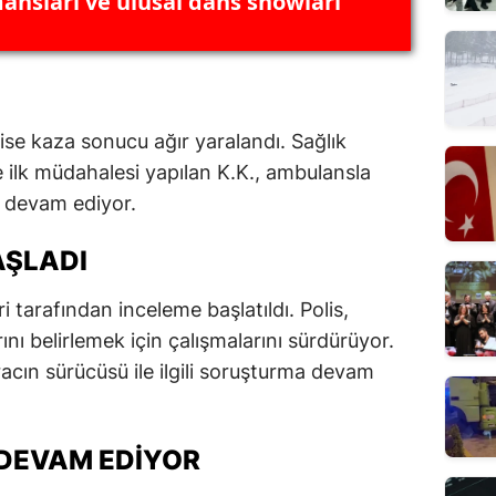
ansları ve ulusal dans showları
ise kaza sonucu ağır yaralandı. Sağlık
e ilk müdahalesi yapılan K.K., ambulansla
i devam ediyor.
AŞLADI
eri tarafından inceleme başlatıldı. Polis,
nı belirlemek için çalışmalarını sürdürüyor.
racın sürücüsü ile ilgili soruşturma devam
DEVAM EDIYOR