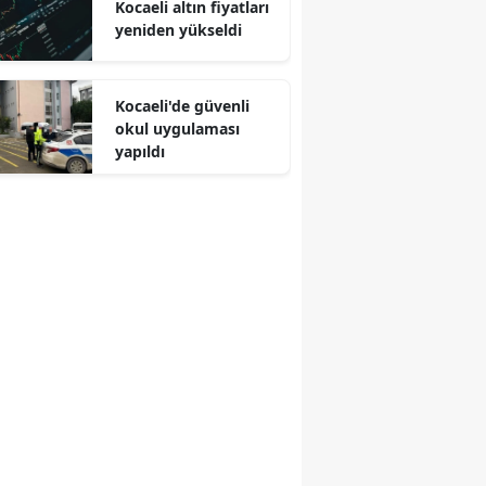
Kocaeli altın fiyatları
yeniden yükseldi
Malatya
Manisa
Kocaeli'de güvenli
Kahramanmaraş
okul uygulaması
yapıldı
Mardin
Muğla
Muş
Nevşehir
Niğde
Ordu
Rize
Sakarya