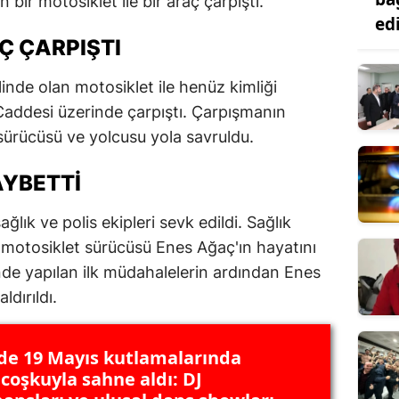
bir motosiklet ile bir araç çarpıştı.
ed
Ç ÇARPIŞTI
alinde olan motosiklet ile henüz kimliği
 Caddesi üzerinde çarpıştı. Çarpışmanın
sürücüsü ve yolcusu yola savruldu.
AYBETTI
lık ve polis ekipleri sevk edildi. Sağlık
, motosiklet sürücüsü Enes Ağaç'ın hayatını
inde yapılan ilk müdahalelerin ardından Enes
dırıldı.
'de 19 Mayıs kutlamalarında
 coşkuyla sahne aldı: DJ