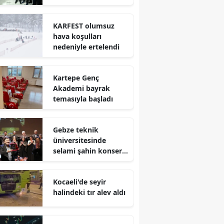
Mersin
KARFEST olumsuz
İstanbul
hava koşulları
nedeniyle ertelendi
İzmir
Kars
Kartepe Genç
Akademi bayrak
Kastamonu
temasıyla başladı
Kayseri
Gebze teknik
Kırklareli
üniversitesinde
selami şahin konseri
Kırşehir
coşkuyla karşılandı
Kocaeli
Kocaeli'de seyir
halindeki tır alev aldı
Konya
Kütahya