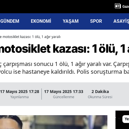
Gaze
GÜNDEM
EKONOMİ
YAŞAM
SPOR
ASAYİ
 motosiklet kazası: 1 ölü, 1 ağır yaralı
tosiklet kazası: 1 ölü, 1 a
 çarpışması sonucu 1 ölü, 1 ağır yaralı var. Çarp
olcu ise hastaneye kaldırıldı. Polis soruşturma ba
17 Mayıs 2025 17:28
17 Mayıs 2025 17:33
2 Dakika
Yayınlanma
Güncellenme
Okunma Süresi
Ye