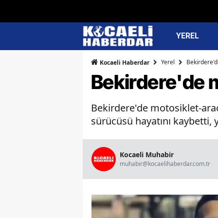
YEREL
Yerel
Bekirdere'de
Kocaeli Haberdar
Bekirdere'de mo
Bekirdere'de motosiklet-araç
sürücüsü hayatını kaybetti, y
Kocaeli Muhabir
muhabir@kocaelihaberdar.com.tr