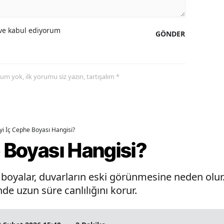
e kabul ediyorum
GÖNDER
yorum yok, ilk yorumu siz yazın, tartışalım *
İyi İç Cephe Boyası Hangisi?
e Boyası Hangisi?
oyalar, duvarların eski görünmesine neden olur. 
de uzun süre canlılığını korur.