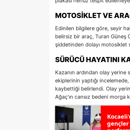
plakası henüz tespit edilemeyen 
MOTOSIKLET VE ARA
Edinilen bilgilere göre, seyir h
belirsiz bir araç, Turan Güneş
şiddetinden dolayı motosiklet 
SÜRÜCÜ HAYATINI K
Kazanın ardından olay yerine sağ
ekiplerinin yaptığı incelemede
kaybettiği belirlendi. Olay yer
Ağaç'ın cansız bedeni morga kal
Kocaeli
gençler