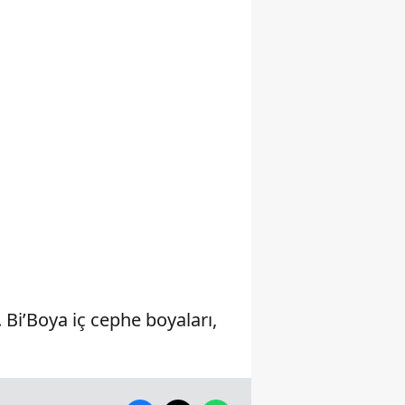
Samsun
Siirt
Sinop
Sivas
Tekirdağ
Tokat
Trabzon
Tunceli
Bi’Boya iç cephe boyaları,
Şanlıurfa
Uşak
Van