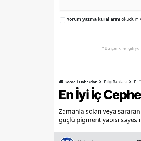
Yorum yazma kurallarını
okudum v
* Bu içerik ile ilgili 
Bilgi Bankası
En 
Kocaeli Haberdar
En İyi İç Ceph
Zamanla solan veya sararan b
güçlü pigment yapısı sayesin