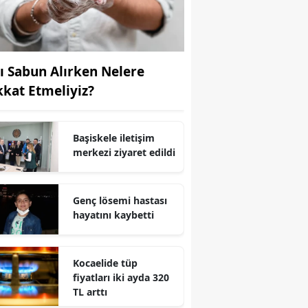
Yalova
Karabük
vı Sabun Alırken Nelere
Kilis
kkat Etmeliyiz?
Osmaniye
Başiskele iletişim
Düzce
merkezi ziyaret edildi
Genç lösemi hastası
hayatını kaybetti
Kocaelide tüp
fiyatları iki ayda 320
TL arttı