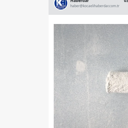
Haberdar
0
haber@kocaelihaberdar.com.tr