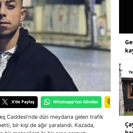
Ge
ka
Ye
X'de Paylaş
Whatsapp'tan Gönder
neş Caddesi'nde dün meydana gelen trafik
Ça
etti, bir kişi de ağır yaralandı. Kazada,
ba