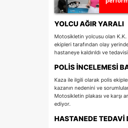
perform
YOLCU AĞIR YARALI
Motosikletin yolcusu olan K.K. 
ekipleri tarafından olay yerind
hastaneye kaldırıldı ve tedavis
POLIS İNCELEMESI B
Kaza ile ilgili olarak polis ekipl
kazanın nedenini ve sorumluları
Motosikletin plakası ve karşı a
ediyor.
HASTANEDE TEDAVI 