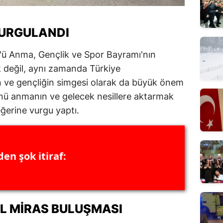
VURGULANDI
k'ü Anma, Gençlik ve Spor Bayramı'nın
 değil, aynı zamanda Türkiye
n ve gençliğin simgesi olarak da büyük önem
günü anmanın ve gelecek nesillere aktarmak
eğerine vurgu yaptı.
en şok itiraf:
L MIRAS BULUŞMASI