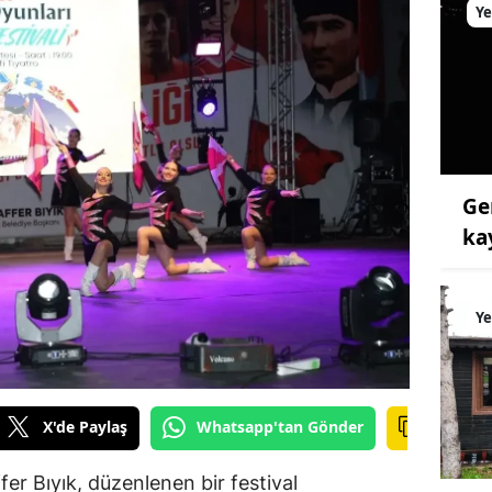
Ye
Ge
ka
Ye
X'de Paylaş
Whatsapp'tan Gönder
er Bıyık, düzenlenen bir festival