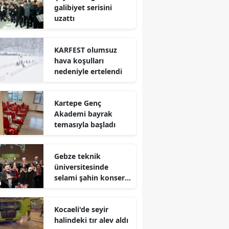
galibiyet serisini
Mersin
uzattı
İstanbul
KARFEST olumsuz
İzmir
hava koşulları
nedeniyle ertelendi
Kars
Kastamonu
Kartepe Genç
Akademi bayrak
Kayseri
temasıyla başladı
Kırklareli
Gebze teknik
Kırşehir
üniversitesinde
selami şahin konseri
Kocaeli
coşkuyla karşılandı
Konya
Kocaeli'de seyir
halindeki tır alev aldı
Kütahya