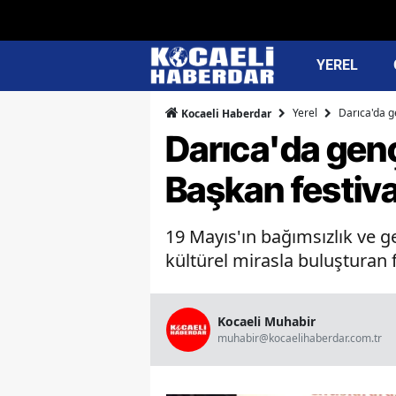
YEREL
Yerel
Darıca'da g
Kocaeli Haberdar
Darıca'da genç
Başkan festiva
19 Mayıs'ın bağımsızlık ve 
kültürel mirasla buluşturan f
Kocaeli Muhabir
muhabir@kocaelihaberdar.com.tr