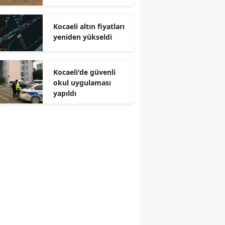
Malatya
Kocaeli altın fiyatları
Manisa
yeniden yükseldi
Kahramanmaraş
Kocaeli'de güvenli
Mardin
okul uygulaması
yapıldı
Muğla
Muş
Nevşehir
Niğde
Ordu
Rize
Sakarya