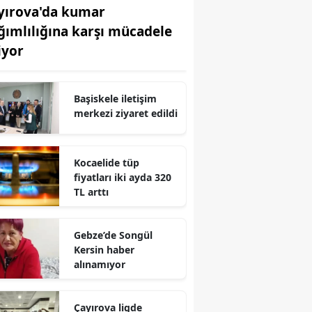
yırova'da kumar
Edirne
ğımlılığına karşı mücadele
Elazığ
iyor
Erzincan
Başiskele iletişim
Erzurum
merkezi ziyaret edildi
Eskişehir
Gaziantep
Kocaelide tüp
fiyatları iki ayda 320
Giresun
TL arttı
Gümüşhane
Gebze’de Songül
Hakkari
Kersin haber
alınamıyor
Hatay
Isparta
Çayırova ligde