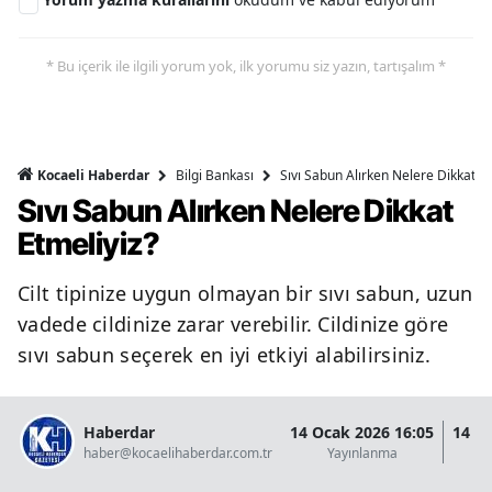
* Bu içerik ile ilgili yorum yok, ilk yorumu siz yazın, tartışalım *
Bilgi Bankası
Sıvı Sabun Alırken Nelere Dikkat Et
Kocaeli Haberdar
Sıvı Sabun Alırken Nelere Dikkat
Etmeliyiz?
Cilt tipinize uygun olmayan bir sıvı sabun, uzun
vadede cildinize zarar verebilir. Cildinize göre
sıvı sabun seçerek en iyi etkiyi alabilirsiniz.
Haberdar
14 Ocak 2026 16:05
14 O
haber@kocaelihaberdar.com.tr
Yayınlanma
G