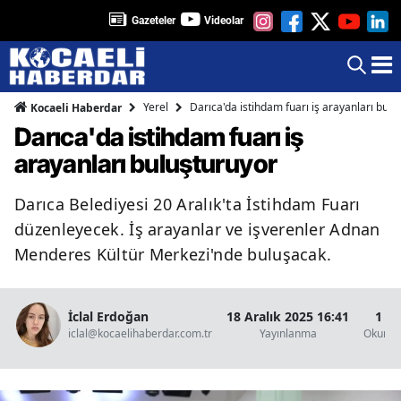
Gazeteler
Videolar
Yerel
Darıca'da istihdam fuarı iş arayanları bulu
Kocaeli Haberdar
Darıca'da istihdam fuarı iş
arayanları buluşturuyor
Darıca Belediyesi 20 Aralık'ta İstihdam Fuarı
düzenleyecek. İş arayanlar ve işverenler Adnan
Menderes Kültür Merkezi'nde buluşacak.
İclal Erdoğan
18 Aralık 2025 16:41
1 D
iclal@kocaelihaberdar.com.tr
Yayınlanma
Okunma