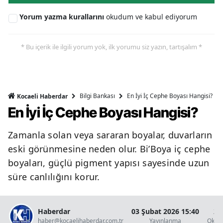
Yorum yazma kurallarını
okudum ve kabul ediyorum
* Bu içerik ile ilgili yorum yok, ilk yorumu siz yazın, tartışalım *
Bilgi Bankası
En İyi İç Cephe Boyası Hangisi?
Kocaeli Haberdar
En İyi İç Cephe Boyası Hangisi?
Zamanla solan veya sararan boyalar, duvarların
eski görünmesine neden olur. Bi’Boya iç cephe
boyaları, güçlü pigment yapısı sayesinde uzun
süre canlılığını korur.
Haberdar
03 Şubat 2026 15:40
2 
haber@kocaelihaberdar.com.tr
Yayınlanma
Okun