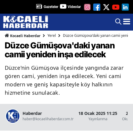
Gazeteler
Videolar
Yerel
Düzce Gümüşova'daki yanan camii yeniden
Kocaeli Haberdar
Düzce Gümüşova'daki yanan
camii yeniden inşa edilecek
Düzce'nin Gümüşova ilçesinde yangında zarar
gören cami, yeniden inşa edilecek. Yeni cami
modern ve geniş kapasiteyle köy halkının
hizmetine sunulacak.
Haberdar
18 Ocak 2025 11:25
2 D
haber@kocaelihaberdar.com.tr
Yayınlanma
Okunm