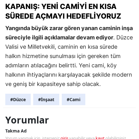
KAPANIŞ: YENI CAMIYI EN KISA
SÜREDE AÇMAYI HEDEFLIYORUZ
Yangında büyük zarar gören yanan caminin inşa
süreciyle ilgili açıklamalar devam ediyor
. Düzce
Valisi ve Milletvekili, caminin en kısa sürede
halkın hizmetine sunulması için gereken tüm
adımların atılacağını belirtti. Yeni cami, köy
halkının ihtiyaçlarını karşılayacak şekilde modern
ve geniş bir kapasiteye sahip olacak.
#Düzce
#İnşaat
#Cami
Yorumlar
Takma Ad
Yorum yapmak için, isterseniz
giriş
yapabilir veya
kayıt
olabilirsiniz.