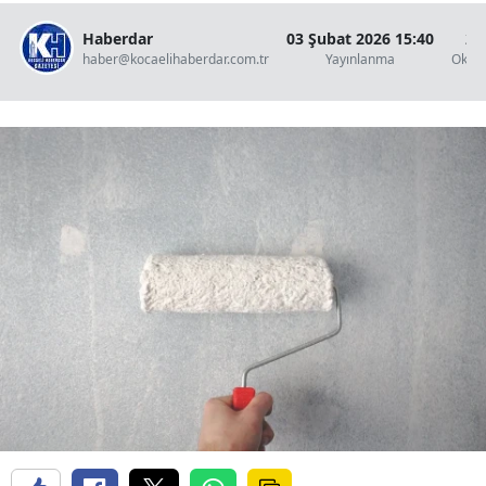
Haberdar
03 Şubat 2026 15:40
2 
haber@kocaelihaberdar.com.tr
Yayınlanma
Okun