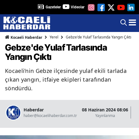
Gazeteler
Videolar
Yerel
Gebze'de Yulaf Tarlasında Yangın Çıktı
Kocaeli Haberdar
Gebze'de Yulaf Tarlasında
Yangın Çıktı
Kocaeli’nin Gebze ilçesinde yulaf ekili tarlada
çıkan yangın, itfaiye ekipleri tarafından
söndürdü.
Haberdar
08 Haziran 2024 08:06
07
haber@kocaelihaberdar.com.tr
Yayınlanma