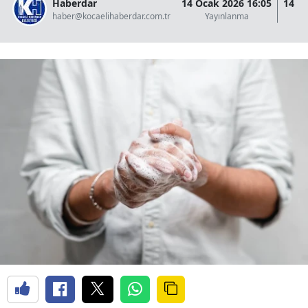
Haberdar
14 Ocak 2026 16:05
14 O
haber@kocaelihaberdar.com.tr
Yayınlanma
G