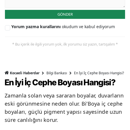
GÖNDER
Yorum yazma kurallarını
okudum ve kabul ediyorum
* Bu içerik ile ilgili yorum yok, ilk yorumu siz yazın, tartışalım *
Bilgi Bankası
En İyi İç Cephe Boyası Hangisi?
Kocaeli Haberdar
En İyi İç Cephe Boyası Hangisi?
Zamanla solan veya sararan boyalar, duvarların
eski görünmesine neden olur. Bi’Boya iç cephe
boyaları, güçlü pigment yapısı sayesinde uzun
süre canlılığını korur.