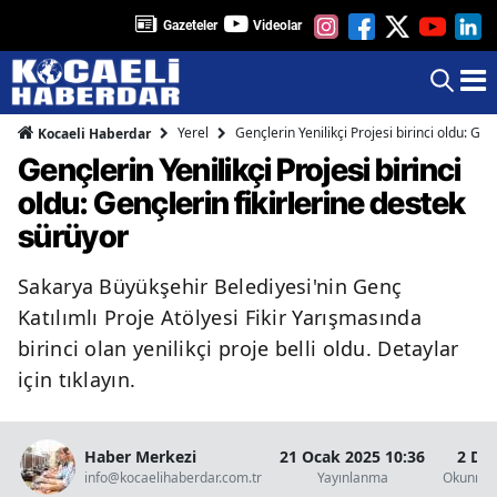
Gazeteler
Videolar
Yerel
Gençlerin Yenilikçi Projesi birinci oldu: Gen
Kocaeli Haberdar
Gençlerin Yenilikçi Projesi birinci
oldu: Gençlerin fikirlerine destek
sürüyor
Sakarya Büyükşehir Belediyesi'nin Genç
Katılımlı Proje Atölyesi Fikir Yarışmasında
birinci olan yenilikçi proje belli oldu. Detaylar
için tıklayın.
Haber Merkezi
21 Ocak 2025 10:36
2 Da
info@kocaelihaberdar.com.tr
Yayınlanma
Okunma 