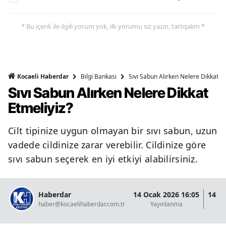
* Bu içerik ile ilgili yorum yok, ilk yorumu siz yazın, tartışalım *
Bilgi Bankası
Sıvı Sabun Alırken Nelere Dikkat Et
Kocaeli Haberdar
Sıvı Sabun Alırken Nelere Dikkat
Etmeliyiz?
Cilt tipinize uygun olmayan bir sıvı sabun, uzun
vadede cildinize zarar verebilir. Cildinize göre
sıvı sabun seçerek en iyi etkiyi alabilirsiniz.
Haberdar
14 Ocak 2026 16:05
14 O
haber@kocaelihaberdar.com.tr
Yayınlanma
G