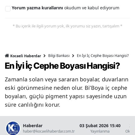
Yorum yazma kurallarını
okudum ve kabul ediyorum
* Bu içerik ile ilgili yorum yok, ilk yorumu siz yazın, tartışalım *
Bilgi Bankası
En İyi İç Cephe Boyası Hangisi?
Kocaeli Haberdar
En İyi İç Cephe Boyası Hangisi?
Zamanla solan veya sararan boyalar, duvarların
eski görünmesine neden olur. Bi’Boya iç cephe
boyaları, güçlü pigment yapısı sayesinde uzun
süre canlılığını korur.
Haberdar
03 Şubat 2026 15:40
2 
haber@kocaelihaberdar.com.tr
Yayınlanma
Okun