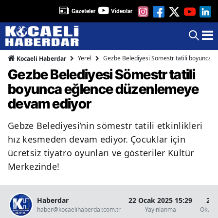
Gazeteler
Videolar
Yerel
Gezbe Belediyesi Sömestr tatili boyunca
Kocaeli Haberdar
Gezbe Belediyesi Sömestr tatili
boyunca eğlence düzenlemeye
devam ediyor
Gebze Belediyesi’nin sömestr tatili etkinlikleri
hız kesmeden devam ediyor. Çocuklar için
ücretsiz tiyatro oyunları ve gösteriler Kültür
Merkezinde!
Haberdar
22 Ocak 2025 15:29
2 D
haber@kocaelihaberdar.com.tr
Yayınlanma
Okunm