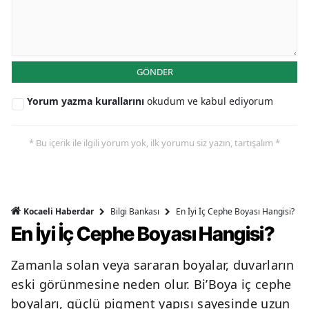
GÖNDER
Yorum yazma kurallarını
okudum ve kabul ediyorum
* Bu içerik ile ilgili yorum yok, ilk yorumu siz yazın, tartışalım *
Bilgi Bankası
En İyi İç Cephe Boyası Hangisi?
Kocaeli Haberdar
En İyi İç Cephe Boyası Hangisi?
Zamanla solan veya sararan boyalar, duvarların
eski görünmesine neden olur. Bi’Boya iç cephe
boyaları, güçlü pigment yapısı sayesinde uzun