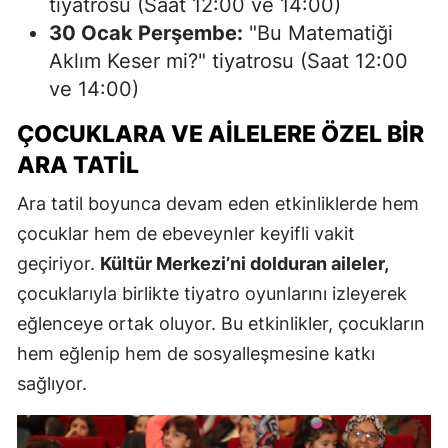
tiyatrosu (Saat 12:00 ve 14:00)
30 Ocak Perşembe:
"Bu Matematiği
Aklım Keser mi?" tiyatrosu (Saat 12:00
ve 14:00)
ÇOCUKLARA VE AILELERE ÖZEL BIR
ARA TATIL
Ara tatil boyunca devam eden etkinliklerde hem
çocuklar hem de ebeveynler keyifli vakit
geçiriyor.
Kültür Merkezi’ni dolduran aileler,
çocuklarıyla birlikte tiyatro oyunlarını izleyerek
eğlenceye ortak oluyor. Bu etkinlikler, çocukların
hem eğlenip hem de sosyalleşmesine katkı
sağlıyor.