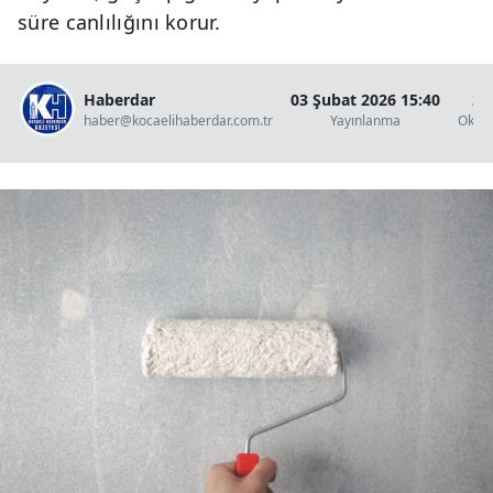
süre canlılığını korur.
Haberdar
03 Şubat 2026 15:40
2 
haber@kocaelihaberdar.com.tr
Yayınlanma
Okun