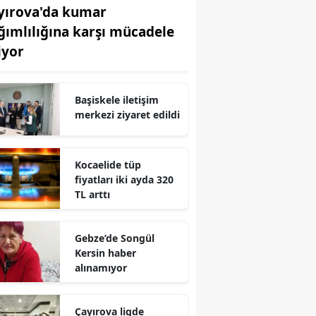
yırova'da kumar
Edirne
ğımlılığına karşı mücadele
Elazığ
iyor
Erzincan
Başiskele iletişim
Erzurum
merkezi ziyaret edildi
Eskişehir
Gaziantep
Kocaelide tüp
fiyatları iki ayda 320
Giresun
TL arttı
Gümüşhane
Gebze’de Songül
Hakkari
Kersin haber
alınamıyor
Hatay
Isparta
Çayırova ligde