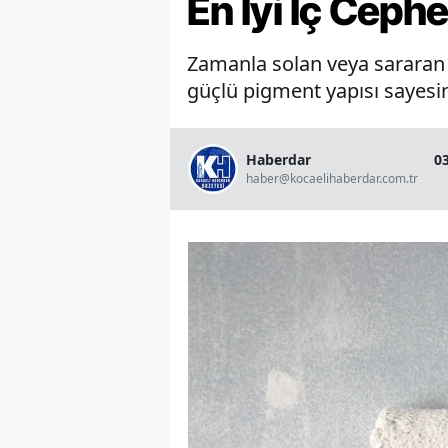
En İyi İç Ceph
Zamanla solan veya sararan b
güçlü pigment yapısı sayesin
Haberdar
0
haber@kocaelihaberdar.com.tr