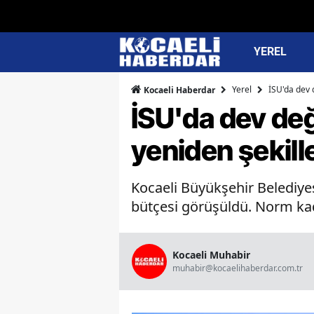
YEREL
Yerel
İSU'da dev d
Kocaeli Haberdar
İSU'da dev değ
yeniden şekill
Kocaeli Büyükşehir Belediyes
bütçesi görüşüldü. Norm kad
Kocaeli Muhabir
muhabir@kocaelihaberdar.com.tr