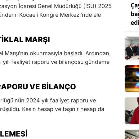
Ça
izasyon İdaresi Genel Müdürlüğü (İSU) 2025
ba
l gündemi Kocaeli Kongre Merkezi'nde ele
ed
TIKLAL MARŞI
lal Marşı'nın okunmasıyla başladı. Ardından,
yılı faaliyet raporu ve bilançosu gündeme
 RAPORU VE BILANÇO
lüğü'nün 2024 yılı faaliyet raporu ve
örüşüldü. Kesin hesap ve taşınır hesap da
LEMESI