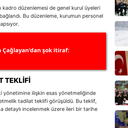
kadro düzenlemesi de genel kurul üyeleri
 bağlandı. Bu düzenleme, kurumun personel
kapsıyor.
 Çağlayan'dan şok itiraf:
 TEKLIFI
ki yönetimine ilişkin esas yönetmeliğinde
tmelik tadilat teklifi görüşüldü. Bu teklif,
detaylı incelenmek üzere ileri bir tarihe