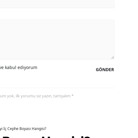
e kabul ediyorum
GÖNDER
yorum yok, ilk yorumu siz yazın, tartışalım *
İyi İç Cephe Boyası Hangisi?