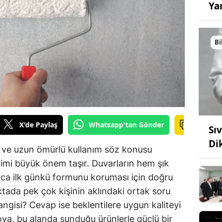
Ya
Bi
X'de Paylaş
Whatsapp'tan Gönder
Sı
Di
k ve uzun ömürlü kullanım söz konusu
imi büyük önem taşır. Duvarların hem şık
ca ilk günkü formunu koruması için doğru
ktada pek çok kişinin aklındaki ortak soru
angisi? Cevap ise beklentilere uygun kaliteyi
oya, bu alanda sunduğu ürünlerle güçlü bir