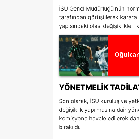
İSU Genel Müdürlüğü'nün norm 
tarafından görüşülerek karara
yapısındaki olası değişiklikleri 
Oğulcan
YÖNETMELIK TADILAT
Son olarak, İSU kuruluş ve yet
değişiklik yapılmasına dair yöne
komisyona havale edilerek daha 
bırakıldı.