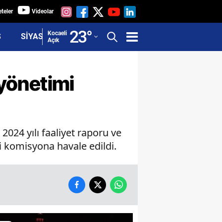
teler
Videolar
Adana
23
°
Kocaeli
Ş
SİYASET
Açık
Adıyaman
Afyonkarahisar
 yönetimi
Ağrı
Amasya
024 yılı faaliyet raporu ve
Ankara
i komisyona havale edildi.
Antalya
Artvin
Aydın
Balıkesir