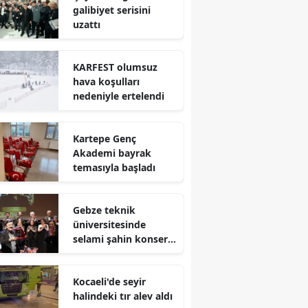
galibiyet serisini
Mersin
uzattı
İstanbul
KARFEST olumsuz
İzmir
hava koşulları
nedeniyle ertelendi
Kars
Kastamonu
Kartepe Genç
Akademi bayrak
Kayseri
temasıyla başladı
Kırklareli
Gebze teknik
Kırşehir
üniversitesinde
selami şahin konseri
Kocaeli
coşkuyla karşılandı
Konya
Kocaeli'de seyir
halindeki tır alev aldı
Kütahya