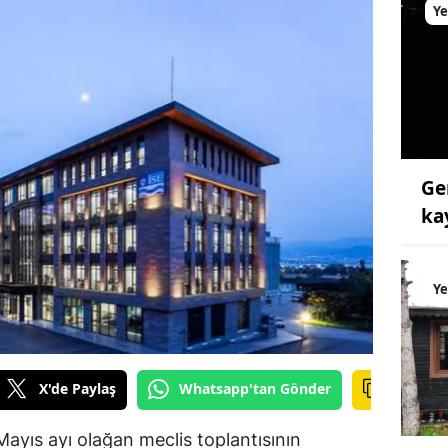
Ye
Ge
ka
Ye
X'de Paylaş
Whatsapp'tan Gönder
Mayıs ayı olağan meclis toplantısının