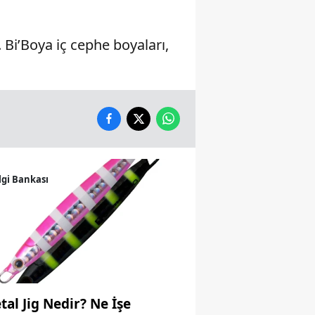
Yozgat
Bi’Boya iç cephe boyaları,
Zonguldak
Aksaray
Bayburt
Karaman
Kırıkkale
lgi Bankası
Batman
Şırnak
Bartın
Ardahan
tal Jig Nedir? Ne İşe
Iğdır