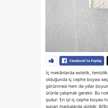
Facebook'ta Paylaş
İç mekânlarda estetik, temizli
olduğunda iç cephe boyası seç
görünmesi hem de yıllar boyun
ürünle çalışmak gerekir. Bu no
şudur: En iyi iç cephe boyası h
sunan markalarda gizlidir. Bi’B