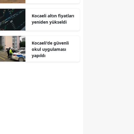
Malatya
Kocaeli altın fiyatları
Manisa
yeniden yükseldi
Kahramanmaraş
Kocaeli'de güvenli
Mardin
okul uygulaması
yapıldı
Muğla
Muş
Nevşehir
Niğde
Ordu
Rize
Sakarya