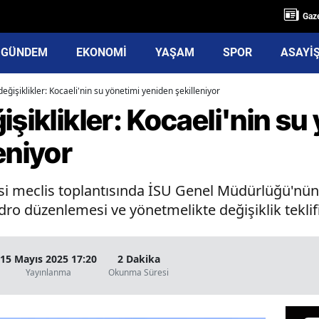
Gaze
GÜNDEM
EKONOMİ
YAŞAM
SPOR
ASAYİ
eğişiklikler: Kocaeli'nin su yönetimi yeniden şekilleniyor
işiklikler: Kocaeli'nin su
eniyor
i meclis toplantısında İSU Genel Müdürlüğü'nün 2
ro düzenlemesi ve yönetmelikte değişiklik teklif
15 Mayıs 2025 17:20
2 Dakika
Yayınlanma
Okunma Süresi