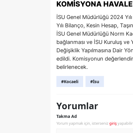
KOMISYONA HAVALE
İSU Genel Müdürlüğü 2024 Yılı
Yılı Bilanço, Kesin Hesap, Taş
İSU Genel Müdürlüğü Norm Kad
bağlanması ve İSU Kuruluş ve Y
Değişiklik Yapılmasına Dair Yö
edildi. Komisyonun değerlendir
belirlenecek.
#Kocaeli
#İsu
Yorumlar
Takma Ad
Yorum yapmak için, isterseniz
giriş
yapabili