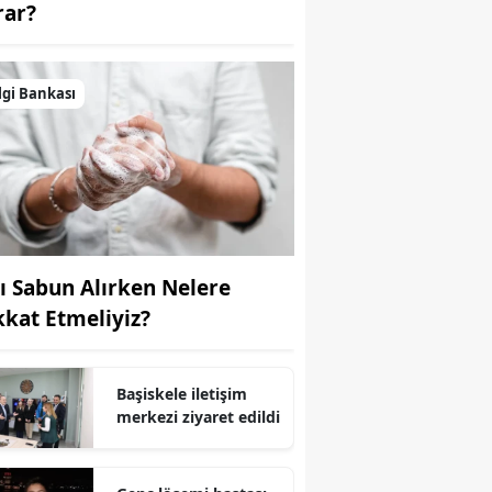
rar?
Yalova
Karabük
lgi Bankası
Kilis
Osmaniye
Düzce
vı Sabun Alırken Nelere
kkat Etmeliyiz?
Başiskele iletişim
merkezi ziyaret edildi