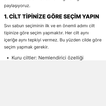
paylaşıyoruz.
1. CILT TIPINIZE GÖRE SEÇIM YAPIN
Sıvı sabun seçiminin ilk ve en önemli adımı cilt
tipinize göre seçim yapmaktır. Her cilt aynı
içeriğe aynı tepkiyi vermez. Bu yüzden cilde göre
seçim yapmak gerekir.
Kuru ciltler: Nemlendirici özelliği
yüksek, gliserin veya doğal yağlar
içeren sıvı sabunlar tercih edilmelidir.
Aksi halde ciltte kuruma, gerginlik ve
pullanma görülebilir.
Yağlı ciltler: Fazla ağır yağlar içermeyen,
cildi kurutmadan arındıran ürünler daha
uygun olacaktır.