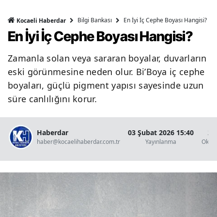
Bilgi Bankası
En İyi İç Cephe Boyası Hangisi?
Kocaeli Haberdar
En İyi İç Cephe Boyası Hangisi?
Zamanla solan veya sararan boyalar, duvarların
eski görünmesine neden olur. Bi’Boya iç cephe
boyaları, güçlü pigment yapısı sayesinde uzun
süre canlılığını korur.
Haberdar
03 Şubat 2026 15:40
2 
haber@kocaelihaberdar.com.tr
Yayınlanma
Okun