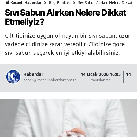
Bilgi Bankası
Sıvı Sabun Alırken Nelere Dikkat Et
Kocaeli Haberdar
Sıvı Sabun Alırken Nelere Dikkat
Etmeliyiz?
Cilt tipinize uygun olmayan bir sıvı sabun, uzun
vadede cildinize zarar verebilir. Cildinize göre
sıvı sabun seçerek en iyi etkiyi alabilirsiniz.
Haberdar
14 Ocak 2026 16:05
14 O
haber@kocaelihaberdar.com.tr
Yayınlanma
G