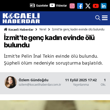
Gazeteler
Videolar
Yerel
İzmit'te genç kadın evinde ölü bulundu
Kocaeli Haberdar
İzmit'te genç kadın evinde ölü
bulundu
İzmit’te Pelin İnal Tekin evinde ölü bulundu.
Şüpheli ölüm nedeniyle soruşturma başlatıldı.
Özlem Gündoğdu
11 Eylül 2025 17:42
1 D
ozlem@kocaelihaberdar.com.tr
Yayınlanma
Okunm