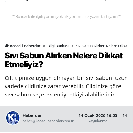
* Bu içerik ile ilgili yorum yok, ilk yorumu siz yazın, tartışalım *
Bilgi Bankası
Sıvı Sabun Alırken Nelere Dikkat Et
Kocaeli Haberdar
Sıvı Sabun Alırken Nelere Dikkat
Etmeliyiz?
Cilt tipinize uygun olmayan bir sıvı sabun, uzun
vadede cildinize zarar verebilir. Cildinize göre
sıvı sabun seçerek en iyi etkiyi alabilirsiniz.
Haberdar
14 Ocak 2026 16:05
14 O
haber@kocaelihaberdar.com.tr
Yayınlanma
G