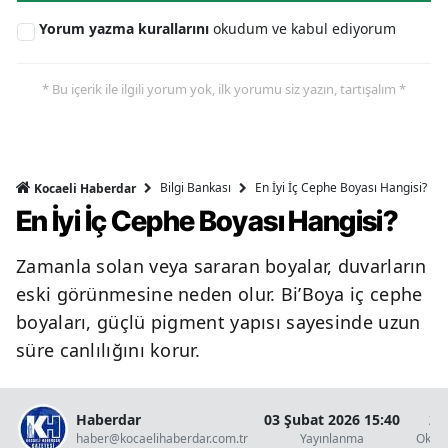
Yorum yazma kurallarını
okudum ve kabul ediyorum
* Bu içerik ile ilgili yorum yok, ilk yorumu siz yazın, tartışalım *
Bilgi Bankası
En İyi İç Cephe Boyası Hangisi?
Kocaeli Haberdar
En İyi İç Cephe Boyası Hangisi?
Zamanla solan veya sararan boyalar, duvarların
eski görünmesine neden olur. Bi’Boya iç cephe
boyaları, güçlü pigment yapısı sayesinde uzun
süre canlılığını korur.
Haberdar
03 Şubat 2026 15:40
2 
haber@kocaelihaberdar.com.tr
Yayınlanma
Okun