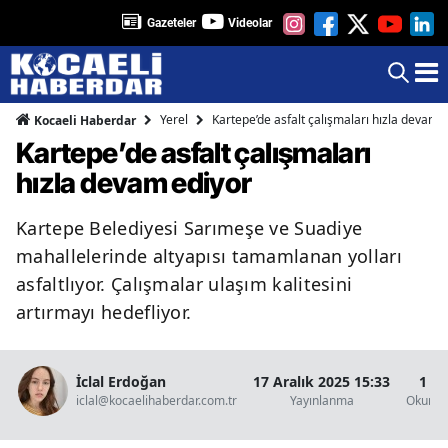
Gazeteler
Videolar
Yerel
Kartepe’de asfalt çalışmaları hızla devam 
Kocaeli Haberdar
Kartepe’de asfalt çalışmaları
hızla devam ediyor
Kartepe Belediyesi Sarımeşe ve Suadiye
mahallelerinde altyapısı tamamlanan yolları
asfaltlıyor. Çalışmalar ulaşım kalitesini
artırmayı hedefliyor.
İclal Erdoğan
17 Aralık 2025 15:33
1 D
iclal@kocaelihaberdar.com.tr
Yayınlanma
Okunma