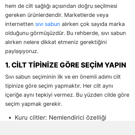
hem de cilt sağlığı açısından doğru seçilmesi
gereken ürünlerdendir. Marketlerde veya
internetten
sıvı sabun
alırken çok sayıda marka
olduğunu görmüşüzdür. Bu rehberde, sıvı sabun
alırken nelere dikkat etmeniz gerektiğini
paylaşıyoruz.
1. CILT TIPINIZE GÖRE SEÇIM YAPIN
Sıvı sabun seçiminin ilk ve en önemli adımı cilt
tipinize göre seçim yapmaktır. Her cilt aynı
içeriğe aynı tepkiyi vermez. Bu yüzden cilde göre
seçim yapmak gerekir.
Kuru ciltler: Nemlendirici özelliği
yüksek, gliserin veya doğal yağlar
içeren sıvı sabunlar tercih edilmelidir.