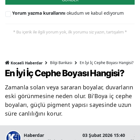
Yorum yazma kurallarını
okudum ve kabul ediyorum
* Bu içerik ile ilgili yorum yok, ilk yorumu siz yazın, tartışalım *
Bilgi Bankası
En İyi İç Cephe Boyası Hangisi?
Kocaeli Haberdar
En İyi İç Cephe Boyası Hangisi?
Zamanla solan veya sararan boyalar, duvarların
eski görünmesine neden olur. Bi’Boya iç cephe
boyaları, güçlü pigment yapısı sayesinde uzun
süre canlılığını korur.
Haberdar
03 Şubat 2026 15:40
2 