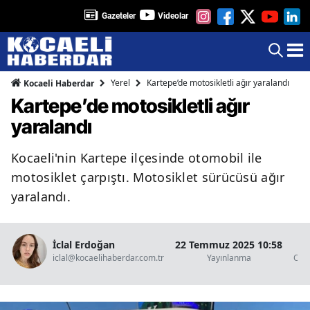
Gazeteler
Videolar
Yerel
Kartepe’de motosikletli ağır yaralandı
Kocaeli Haberdar
Kartepe’de motosikletli ağır
yaralandı
Kocaeli'nin Kartepe ilçesinde otomobil ile
motosiklet çarpıştı. Motosiklet sürücüsü ağır
yaralandı.
İclal Erdoğan
22 Temmuz 2025 10:58
1
iclal@kocaelihaberdar.com.tr
Yayınlanma
Oku