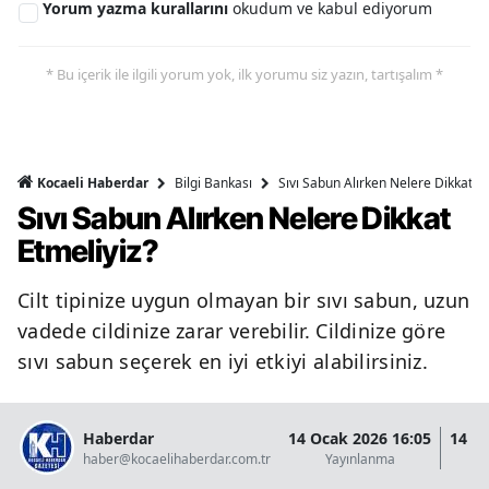
Yorum yazma kurallarını
okudum ve kabul ediyorum
* Bu içerik ile ilgili yorum yok, ilk yorumu siz yazın, tartışalım *
Bilgi Bankası
Sıvı Sabun Alırken Nelere Dikkat Et
Kocaeli Haberdar
Sıvı Sabun Alırken Nelere Dikkat
Etmeliyiz?
Cilt tipinize uygun olmayan bir sıvı sabun, uzun
vadede cildinize zarar verebilir. Cildinize göre
sıvı sabun seçerek en iyi etkiyi alabilirsiniz.
Haberdar
14 Ocak 2026 16:05
14 O
haber@kocaelihaberdar.com.tr
Yayınlanma
G