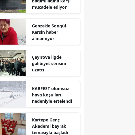
bağımlılığına karşı
mücadele ediyor
Yalova
Karabük
Gebze’de Songül
Kersin haber
Kilis
alınamıyor
Osmaniye
Çayırova ligde
Düzce
galibiyet serisini
uzattı
KARFEST olumsuz
hava koşulları
nedeniyle ertelendi
Kartepe Genç
Akademi bayrak
temasıyla başladı