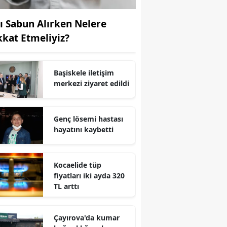
Yozgat
vı Sabun Alırken Nelere
kkat Etmeliyiz?
Zonguldak
Aksaray
Başiskele iletişim
Bayburt
merkezi ziyaret edildi
Karaman
Genç lösemi hastası
Kırıkkale
hayatını kaybetti
Batman
Şırnak
Kocaelide tüp
fiyatları iki ayda 320
Bartın
TL arttı
Ardahan
Çayırova'da kumar
Iğdır