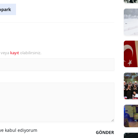
opark
r veya
kayıt
olabilirsiniz.
e kabul ediyorum
GÖNDER