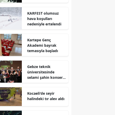
Mersin
KARFEST olumsuz
İstanbul
hava koşulları
nedeniyle ertelendi
İzmir
Kars
Kartepe Genç
Akademi bayrak
Kastamonu
temasıyla başladı
Kayseri
Gebze teknik
Kırklareli
üniversitesinde
selami şahin konseri
Kırşehir
coşkuyla karşılandı
Kocaeli
Kocaeli'de seyir
halindeki tır alev aldı
Konya
Kütahya