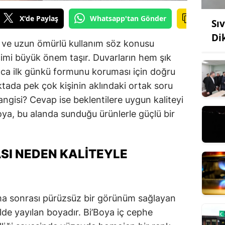
X'de Paylaş
Whatsapp'tan Gönder
Sı
Di
k ve uzun ömürlü kullanım söz konusu
imi büyük önem taşır. Duvarların hem şık
ca ilk günkü formunu koruması için doğru
ktada pek çok kişinin aklındaki ortak soru
angisi? Cevap ise beklentilere uygun kaliteyi
oya, bu alanda sunduğu ürünlerle güçlü bir
ASI NEDEN KALITEYLE
ama sonrası pürüzsüz bir görünüm sağlayan
lde yayılan boyadır. Bi’Boya iç cephe