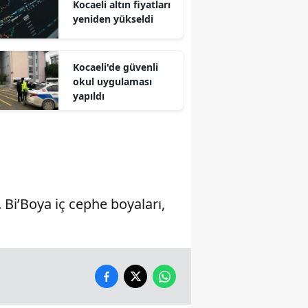
Kocaeli altın fiyatları
yeniden yükseldi
Malatya
Manisa
Kocaeli'de güvenli
Kahramanmaraş
okul uygulaması
yapıldı
Mardin
Muğla
Muş
Nevşehir
Bi’Boya iç cephe boyaları,
Niğde
Ordu
Rize
Sakarya