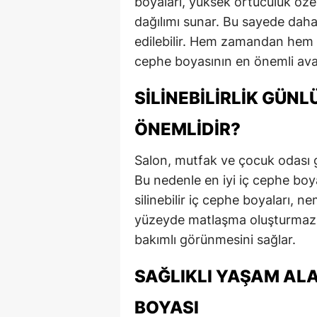
boyaları, yüksek örtücülük öze
dağılımı sunar. Bu sayede daha
edilebilir. Hem zamandan hem de
cephe boyasının en önemli avan
SILINEBILIRLIK GÜN
ÖNEMLIDIR?
Salon, mutfak ve çocuk odası gi
Bu nedenle en iyi iç cephe boyası
silinebilir iç cephe boyaları, n
yüzeyde matlaşma oluşturmaz. 
bakımlı görünmesini sağlar.
SAĞLIKLI YAŞAM ALA
BOYASI