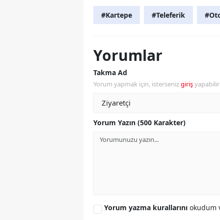
#Kartepe
#Teleferik
#Ot
Yorumlar
Takma Ad
Yorum yapmak için, isterseniz
giriş
yapabili
Yorum Yazın (500 Karakter)
Yorum yazma kurallarını
okudum v