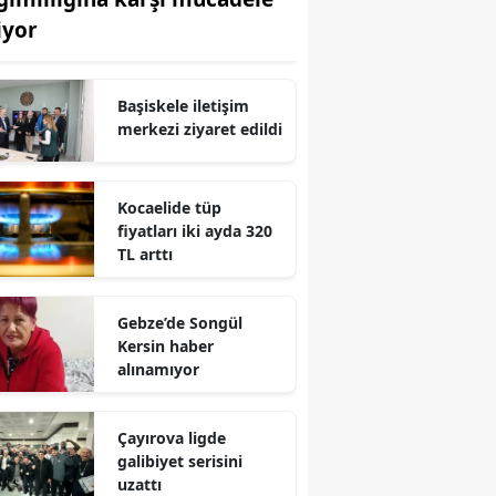
iyor
Edirne
Elazığ
Başiskele iletişim
Erzincan
merkezi ziyaret edildi
Erzurum
Kocaelide tüp
Eskişehir
fiyatları iki ayda 320
TL arttı
Gaziantep
Giresun
Gebze’de Songül
Gümüşhane
Kersin haber
alınamıyor
Hakkari
Hatay
Çayırova ligde
galibiyet serisini
Isparta
uzattı