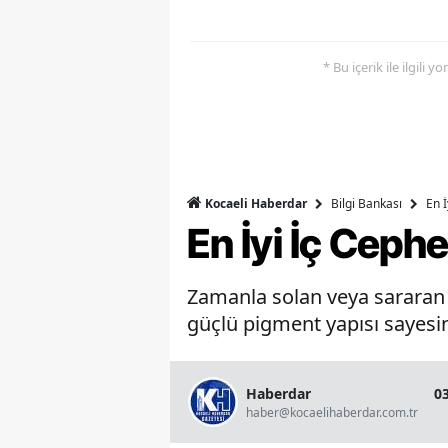
* Bu içerik ile ilgili 
Bilgi Bankası
En 
Kocaeli Haberdar
En İyi İç Ceph
Zamanla solan veya sararan b
güçlü pigment yapısı sayesin
Haberdar
0
haber@kocaelihaberdar.com.tr