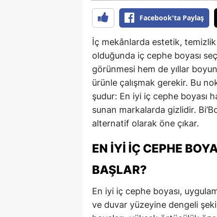
Facebook'ta Paylaş
İç mekânlarda estetik, temizli
olduğunda iç cephe boyası seç
görünmesi hem de yıllar boyun
ürünle çalışmak gerekir. Bu no
şudur: En iyi iç cephe boyası h
sunan markalarda gizlidir. Bi’B
alternatif olarak öne çıkar.
EN İYI İÇ CEPHE BOY
BAŞLAR?
En iyi iç cephe boyası, uygul
ve duvar yüzeyine dengeli şeki