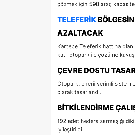
çözmek için 598 araç kapasiteli
TELEFERIK
BÖLGESIN
AZALTACAK
Kartepe Teleferik hattına olan 
katlı otopark ile çözüme kavuş
ÇEVRE DOSTU TASAR
Otopark, enerji verimli sistemler
olarak tasarlandı.
BITKILENDIRME ÇAL
192 adet hedera sarmaşığı dik
iyileştirildi.