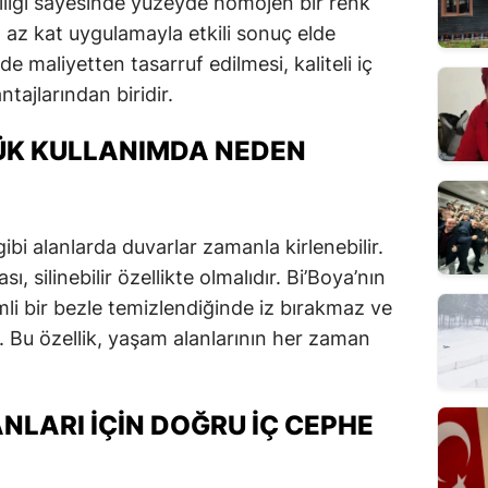
lliği sayesinde yüzeyde homojen bir renk
 az kat uygulamayla etkili sonuç elde
 maliyetten tasarruf edilmesi, kaliteli iç
tajlarından biridir.
LÜK KULLANIMDA NEDEN
bi alanlarda duvarlar zamanla kirlenebilir.
, silinebilir özellikte olmalıdır. Bi’Boya’nın
emli bir bezle temizlendiğinde iz bırakmaz ve
Bu özellik, yaşam alanlarının her zaman
NLARI İÇIN DOĞRU İÇ CEPHE