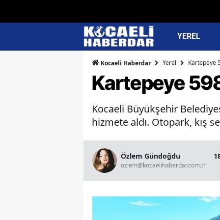
YEREL
Yerel
Kartepeye 5
Kocaeli Haberdar
Kartepeye 598 
Kocaeli Büyükşehir Belediye
hizmete aldı. Otopark, kış s
Özlem Gündoğdu
1
ozlem@kocaelihaberdar.com.tr