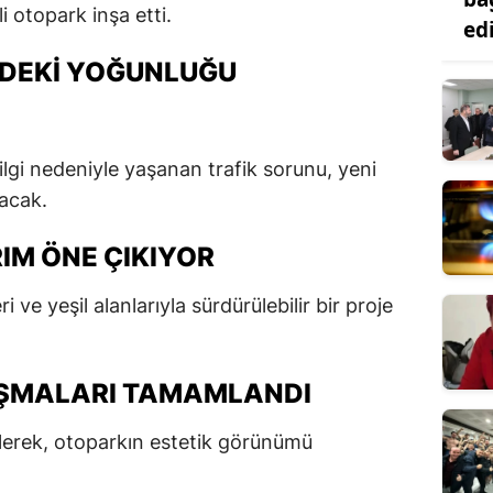
 otopark inşa etti.
ed
DEKI YOĞUNLUĞU
ilgi nedeniyle yaşanan trafik sorunu, yeni
acak.
IM ÖNE ÇIKIYOR
i ve yeşil alanlarıyla sürdürülebilir bir proje
IŞMALARI TAMAMLANDI
ilerek, otoparkın estetik görünümü