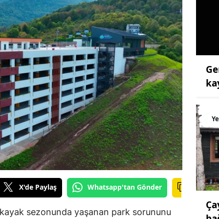
Ge
ka
Ye
X'de Paylaş
Whatsapp'tan Gönder
Ça
i, kayak sezonunda yaşanan park sorununu
ba