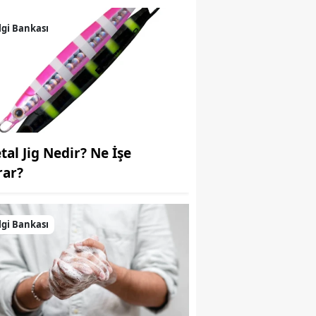
Samsun
lgi Bankası
Siirt
Sinop
Sivas
Tekirdağ
tal Jig Nedir? Ne İşe
Tokat
rar?
Trabzon
lgi Bankası
Tunceli
Şanlıurfa
Uşak
Van