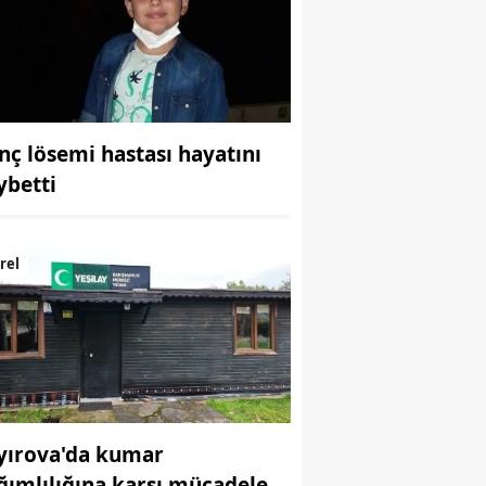
Bilecik
Bingöl
Bitlis
nç lösemi hastası hayatını
Bolu
ybetti
Burdur
Bursa
rel
Çanakkale
Çankırı
Çorum
Denizli
yırova'da kumar
Diyarbakır
ğımlılığına karşı mücadele