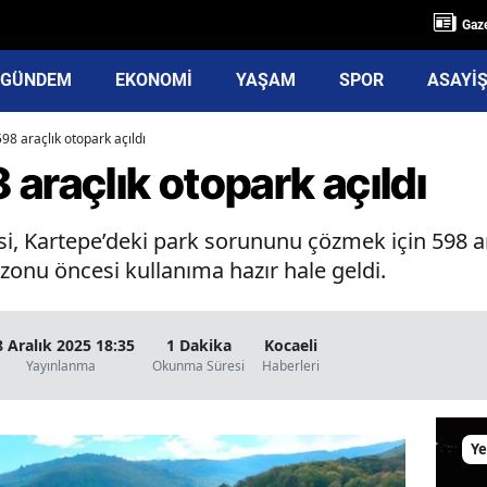
Gaze
GÜNDEM
EKONOMİ
YAŞAM
SPOR
ASAYİ
98 araçlık otopark açıldı
araçlık otopark açıldı
si, Kartepe’deki park sorununu çözmek için 598 a
ezonu öncesi kullanıma hazır hale geldi.
8 Aralık 2025 18:35
1 Dakika
Kocaeli
Yayınlanma
Okunma Süresi
Haberleri
Ye