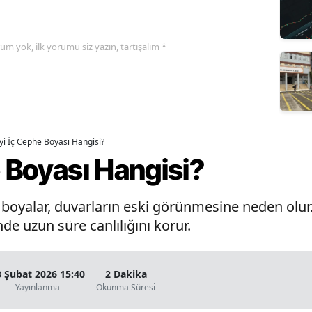
yorum yok, ilk yorumu siz yazın, tartışalım *
İyi İç Cephe Boyası Hangisi?
e Boyası Hangisi?
oyalar, duvarların eski görünmesine neden olur. 
de uzun süre canlılığını korur.
3 Şubat 2026 15:40
2 Dakika
Yayınlanma
Okunma Süresi