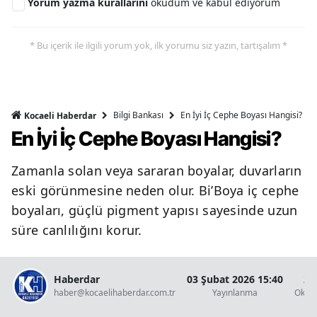
Yorum yazma kurallarını
okudum ve kabul ediyorum
* Bu içerik ile ilgili yorum yok, ilk yorumu siz yazın, tartışalım *
Bilgi Bankası
En İyi İç Cephe Boyası Hangisi?
Kocaeli Haberdar
En İyi İç Cephe Boyası Hangisi?
Zamanla solan veya sararan boyalar, duvarların
eski görünmesine neden olur. Bi’Boya iç cephe
boyaları, güçlü pigment yapısı sayesinde uzun
süre canlılığını korur.
Haberdar
03 Şubat 2026 15:40
2 
haber@kocaelihaberdar.com.tr
Yayınlanma
Okun