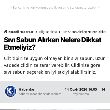
* Bu içerik ile ilgili yorum yok, ilk yorumu siz yazın, tartışalım *
Bilgi Bankası
Sıvı Sabun Alırken Nelere Dikkat Et
Kocaeli Haberdar
Sıvı Sabun Alırken Nelere Dikkat
Etmeliyiz?
Cilt tipinize uygun olmayan bir sıvı sabun, uzun
vadede cildinize zarar verebilir. Cildinize göre
sıvı sabun seçerek en iyi etkiyi alabilirsiniz.
Haberdar
14 Ocak 2026 16:05
14 O
haber@kocaelihaberdar.com.tr
Yayınlanma
G