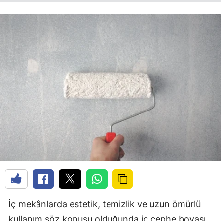
İç mekânlarda estetik, temizlik ve uzun ömürlü
kullanım söz konusu olduğunda iç cephe boyası