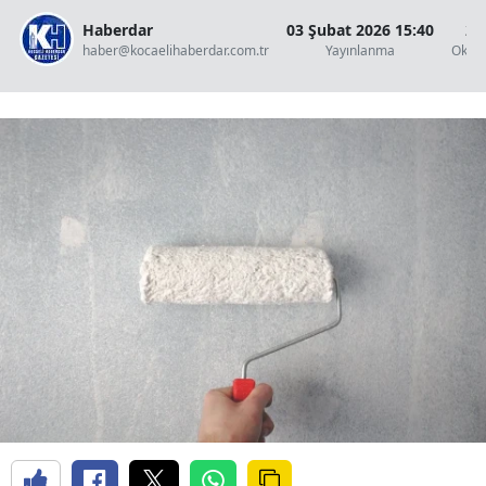
Haberdar
03 Şubat 2026 15:40
2 
haber@kocaelihaberdar.com.tr
Yayınlanma
Okun