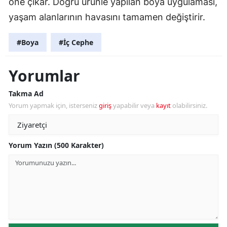
öne çıkar. Doğru ürünle yapılan boya uygulaması,
yaşam alanlarının havasını tamamen değiştirir.
#Boya
#İç Cephe
Yorumlar
Takma Ad
Yorum yapmak için, isterseniz
giriş
yapabilir veya
kayıt
olabilirsiniz.
Yorum Yazın (500 Karakter)