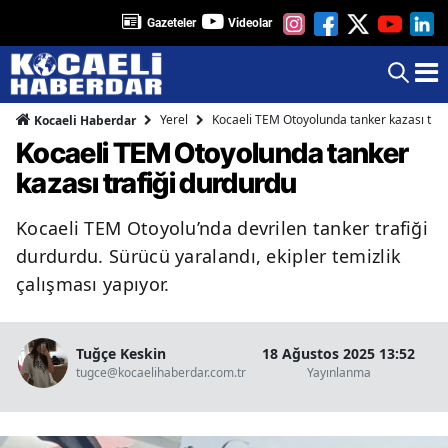
Gazeteler
Videolar
Yerel
Kocaeli TEM Otoyolunda tanker kazası traf
Kocaeli Haberdar
Kocaeli TEM Otoyolunda tanker
kazası trafiği durdurdu
Kocaeli TEM Otoyolu’nda devrilen tanker trafiği
durdurdu. Sürücü yaralandı, ekipler temizlik
çalışması yapıyor.
Tuğçe Keskin
18 Ağustos 2025 13:52
tugce@kocaelihaberdar.com.tr
Yayınlanma
Ok