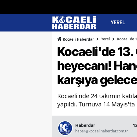
YEREL
Yerel
Kocaeli'de 
Kocaeli Haberdar
Kocaeli'de 13.
heyecanı! Hang
karşıya gelec
Kocaeli'nde 24 takımın katıl
yapıldı. Turnuva 14 Mayıs'ta 
Haberdar
1
haber@kocaelihaberdar.com.tr