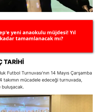
ep'e yeni anaokulu müjdesi! Yıl
 kadar tamamlanacak mı?
 TARIHI
tluk Futbol Turnuvası'nın 14 Mayıs Çarşamba
4 takımın mücadele edeceği turnuvada,
e buluşacak.