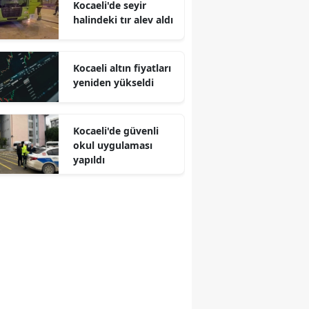
Kocaeli'de seyir
halindeki tır alev aldı
Malatya
Manisa
Kocaeli altın fiyatları
Kahramanmaraş
yeniden yükseldi
Mardin
Kocaeli'de güvenli
Muğla
okul uygulaması
yapıldı
Muş
Nevşehir
Niğde
Ordu
Rize
Sakarya