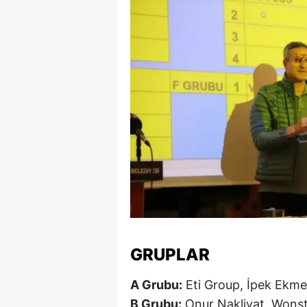
GRUPLAR
A Grubu:
Eti Group, İpek Ekmek
B Grubu:
Onur Nakliyat, Wonst