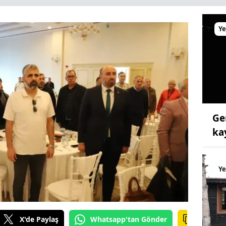
Ye
Ge
ka
Ye
X'de Paylaş
Whatsapp'tan Gönder