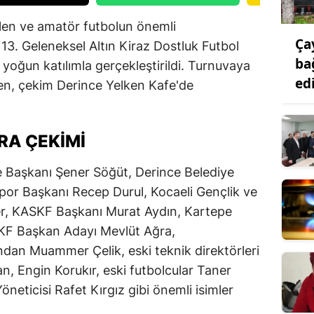
elen ve amatör futbolun önemli
Ça
13. Geleneksel Altın Kiraz Dostluk Futbol
ba
yoğun katılımla gerçekleştirildi. Turnuvaya
ed
rken, çekim Derince Yelken Kafe'de
RA ÇEKIMI
e Başkanı Şener Söğüt, Derince Belediye
por Başkanı Recep Durul, Kocaeli Gençlik ve
r, KASKF Başkanı Murat Aydın, Kartepe
ASKF Başkan Adayı Mevlüt Ağra,
ndan Muammer Çelik, eski teknik direktörleri
, Engin Korukır, eski futbolcular Taner
Yöneticisi Rafet Kırgız gibi önemli isimler