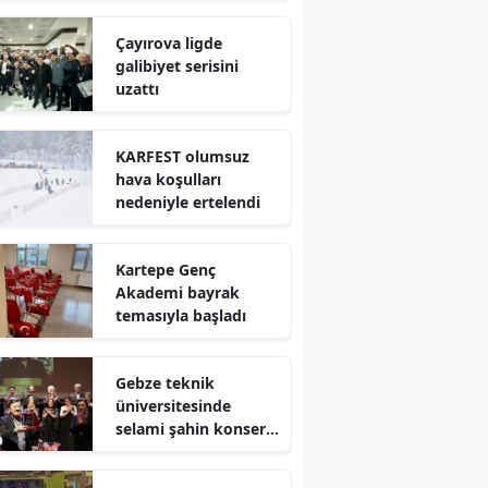
Mersin
Çayırova ligde
galibiyet serisini
İstanbul
uzattı
İzmir
KARFEST olumsuz
Kars
hava koşulları
nedeniyle ertelendi
Kastamonu
Kayseri
Kartepe Genç
Akademi bayrak
Kırklareli
temasıyla başladı
Kırşehir
Gebze teknik
Kocaeli
üniversitesinde
selami şahin konseri
Konya
coşkuyla karşılandı
Kütahya