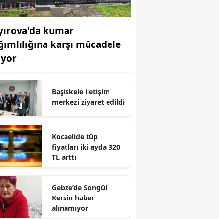
Edirne
yırova'da kumar
Elazığ
ğımlılığına karşı mücadele
Erzincan
iyor
Erzurum
Başiskele iletişim
Eskişehir
merkezi ziyaret edildi
Gaziantep
Giresun
Kocaelide tüp
fiyatları iki ayda 320
Gümüşhane
TL arttı
Hakkari
Gebze’de Songül
Hatay
Kersin haber
alınamıyor
Isparta