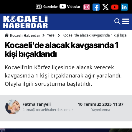
Gazeteler
Videolar
Yerel
Kocaeli'de alacak kavgasında 1 kişi bıçakla
Kocaeli Haberdar
Kocaeli'de alacak kavgasında 1
kişi bıçaklandı
Kocaeli'nin Körfez ilçesinde alacak verecek
kavgasında 1 kişi bıçaklanarak ağır yaralandı.
Olayla ilgili soruşturma başlatıldı.
Fatma Tanyeli
10 Temmuz 2025 11:37
fatma@kocaelihaberdar.com.tr
Yayınlanma
O