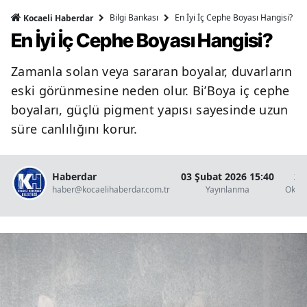
Bilgi Bankası
En İyi İç Cephe Boyası Hangisi?
Kocaeli Haberdar
En İyi İç Cephe Boyası Hangisi?
Zamanla solan veya sararan boyalar, duvarların
eski görünmesine neden olur. Bi’Boya iç cephe
boyaları, güçlü pigment yapısı sayesinde uzun
süre canlılığını korur.
Haberdar
03 Şubat 2026 15:40
2 
haber@kocaelihaberdar.com.tr
Yayınlanma
Okun