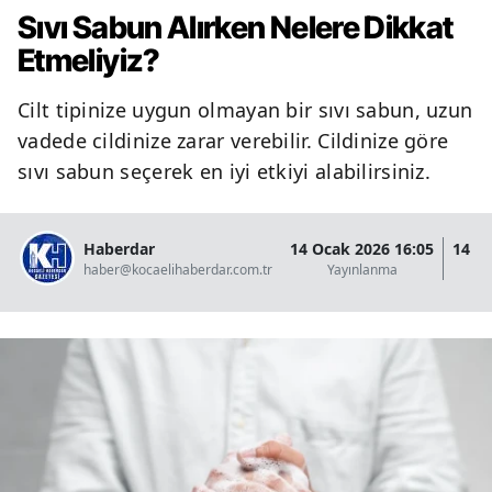
Sıvı Sabun Alırken Nelere Dikkat
Etmeliyiz?
Cilt tipinize uygun olmayan bir sıvı sabun, uzun
vadede cildinize zarar verebilir. Cildinize göre
sıvı sabun seçerek en iyi etkiyi alabilirsiniz.
Haberdar
14 Ocak 2026 16:05
14 O
haber@kocaelihaberdar.com.tr
Yayınlanma
G