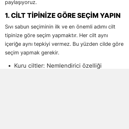
paylaşıyoruz.
1. CILT TIPINIZE GÖRE SEÇIM YAPIN
Sıvı sabun seçiminin ilk ve en önemli adımı cilt
tipinize göre seçim yapmaktır. Her cilt aynı
içeriğe aynı tepkiyi vermez. Bu yüzden cilde göre
seçim yapmak gerekir.
Kuru ciltler: Nemlendirici özelliği
yüksek, gliserin veya doğal yağlar
içeren sıvı sabunlar tercih edilmelidir.
Aksi halde ciltte kuruma, gerginlik ve
pullanma görülebilir.
Yağlı ciltler: Fazla ağır yağlar içermeyen,
cildi kurutmadan arındıran ürünler daha
uygun olacaktır.