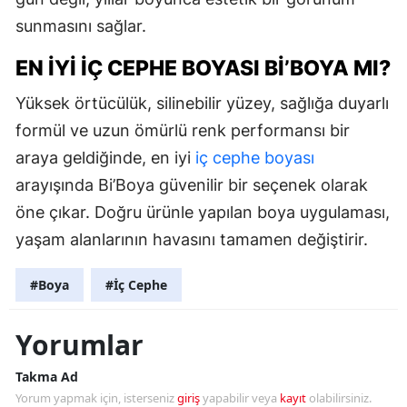
sunmasını sağlar.
EN İYI İÇ CEPHE BOYASI BI’BOYA MI?
Yüksek örtücülük, silinebilir yüzey, sağlığa duyarlı
formül ve uzun ömürlü renk performansı bir
araya geldiğinde, en iyi
iç cephe boyası
arayışında Bi’Boya güvenilir bir seçenek olarak
öne çıkar. Doğru ürünle yapılan boya uygulaması,
yaşam alanlarının havasını tamamen değiştirir.
#Boya
#İç Cephe
Yorumlar
Takma Ad
Yorum yapmak için, isterseniz
giriş
yapabilir veya
kayıt
olabilirsiniz.