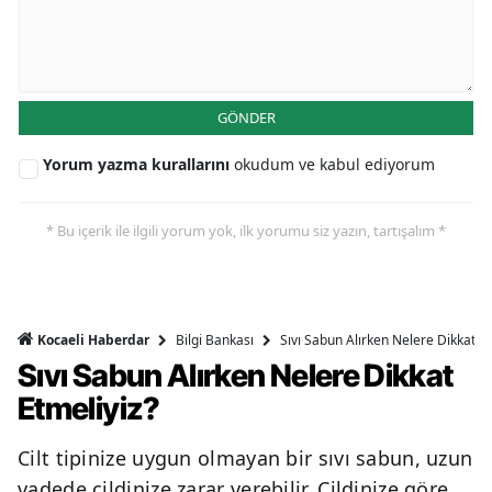
GÖNDER
Yorum yazma kurallarını
okudum ve kabul ediyorum
* Bu içerik ile ilgili yorum yok, ilk yorumu siz yazın, tartışalım *
Bilgi Bankası
Sıvı Sabun Alırken Nelere Dikkat Et
Kocaeli Haberdar
Sıvı Sabun Alırken Nelere Dikkat
Etmeliyiz?
Cilt tipinize uygun olmayan bir sıvı sabun, uzun
vadede cildinize zarar verebilir. Cildinize göre