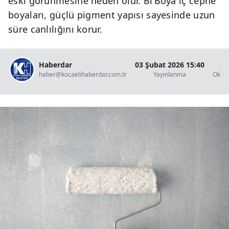
eski görünmesine neden olur. Bi’Boya iç cephe
boyaları, güçlü pigment yapısı sayesinde uzun
süre canlılığını korur.
Haberdar
03 Şubat 2026 15:40
2 
haber@kocaelihaberdar.com.tr
Yayınlanma
Okun