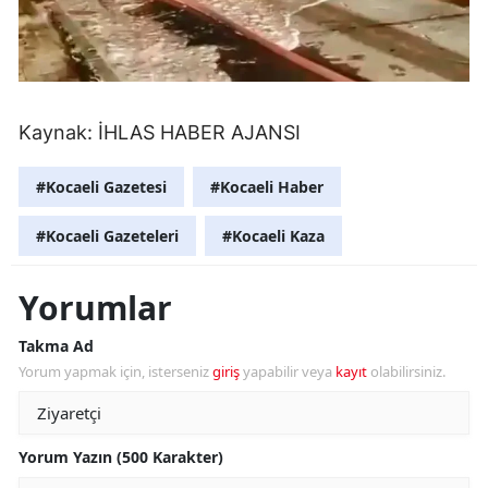
Kaynak:
İHLAS HABER AJANSI
#Kocaeli Gazetesi
#Kocaeli Haber
#Kocaeli Gazeteleri
#Kocaeli Kaza
Yorumlar
Takma Ad
Yorum yapmak için, isterseniz
giriş
yapabilir veya
kayıt
olabilirsiniz.
Yorum Yazın (500 Karakter)