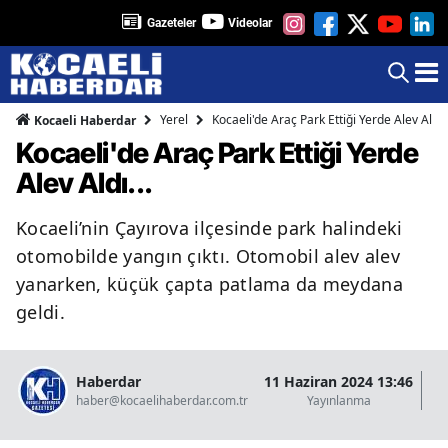
Gazeteler
Videolar
Yerel
Kocaeli'de Araç Park Ettiği Yerde Alev Aldı..
Kocaeli Haberdar
Kocaeli'de Araç Park Ettiği Yerde
Alev Aldı...
Kocaeli’nin Çayırova ilçesinde park halindeki
otomobilde yangın çıktı. Otomobil alev alev
yanarken, küçük çapta patlama da meydana
geldi.
Haberdar
11 Haziran 2024 13:46
07
haber@kocaelihaberdar.com.tr
Yayınlanma