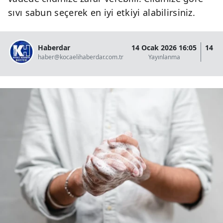
sıvı sabun seçerek en iyi etkiyi alabilirsiniz.
Haberdar
14 Ocak 2026 16:05
14 O
haber@kocaelihaberdar.com.tr
Yayınlanma
G