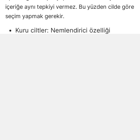
içeriğe aynı tepkiyi vermez. Bu yüzden cilde göre
seçim yapmak gerekir.
Kuru ciltler: Nemlendirici özelliği
yüksek, gliserin veya doğal yağlar
içeren sıvı sabunlar tercih edilmelidir.
Aksi halde ciltte kuruma, gerginlik ve
pullanma görülebilir.
Yağlı ciltler: Fazla ağır yağlar içermeyen,
cildi kurutmadan arındıran ürünler daha
uygun olacaktır.
Hassas ciltler: Parfümsüz, alkol
içermeyen ve dermatolojik olarak test
edilmiş ürünler önerilir. Aksi halde ciltte
beklenmeyen etkiler görülebilir.
Çocuklar ve bebekler: Daha hassas