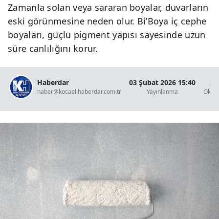
Zamanla solan veya sararan boyalar, duvarların
eski görünmesine neden olur. Bi’Boya iç cephe
boyaları, güçlü pigment yapısı sayesinde uzun
süre canlılığını korur.
Haberdar
03 Şubat 2026 15:40
2 
haber@kocaelihaberdar.com.tr
Yayınlanma
Okun