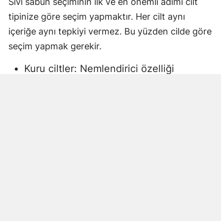
Sıvı sabun seçiminin ilk ve en önemli adımı cilt
tipinize göre seçim yapmaktır. Her cilt aynı
içeriğe aynı tepkiyi vermez. Bu yüzden cilde göre
seçim yapmak gerekir.
Kuru ciltler: Nemlendirici özelliği
yüksek, gliserin veya doğal yağlar
içeren sıvı sabunlar tercih edilmelidir.
Aksi halde ciltte kuruma, gerginlik ve
pullanma görülebilir.
Yağlı ciltler: Fazla ağır yağlar içermeyen,
cildi kurutmadan arındıran ürünler daha
uygun olacaktır.
Hassas ciltler: Parfümsüz, alkol
içermeyen ve dermatolojik olarak test
edilmiş ürünler önerilir. Aksi halde ciltte
beklenmeyen etkiler görülebilir.