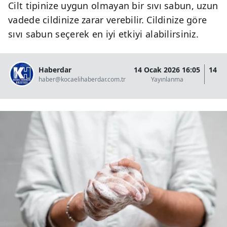
Cilt tipinize uygun olmayan bir sıvı sabun, uzun
vadede cildinize zarar verebilir. Cildinize göre
sıvı sabun seçerek en iyi etkiyi alabilirsiniz.
Haberdar
14 Ocak 2026 16:05
14 O
haber@kocaelihaberdar.com.tr
Yayınlanma
G