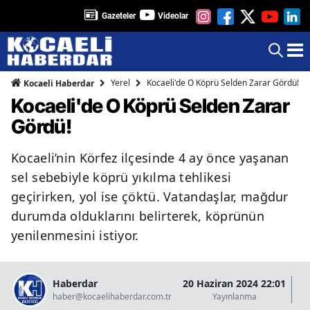
Gazeteler
Videolar
Yerel
Kocaeli'de O Köprü Selden Zarar Gördü!
Kocaeli Haberdar
Kocaeli'de O Köprü Selden Zarar
Gördü!
Kocaeli’nin Körfez ilçesinde 4 ay önce yaşanan
sel sebebiyle köprü yıkılma tehlikesi
geçirirken, yol ise çöktü. Vatandaşlar, mağdur
durumda olduklarını belirterek, köprünün
yenilenmesini istiyor.
Haberdar
20 Haziran 2024 22:01
07
haber@kocaelihaberdar.com.tr
Yayınlanma