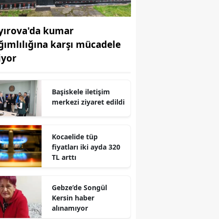
Edirne
yırova'da kumar
Elazığ
ğımlılığına karşı mücadele
Erzincan
iyor
Erzurum
Başiskele iletişim
Eskişehir
merkezi ziyaret edildi
Gaziantep
Giresun
Kocaelide tüp
fiyatları iki ayda 320
Gümüşhane
TL arttı
Hakkari
Gebze’de Songül
Hatay
Kersin haber
alınamıyor
Isparta