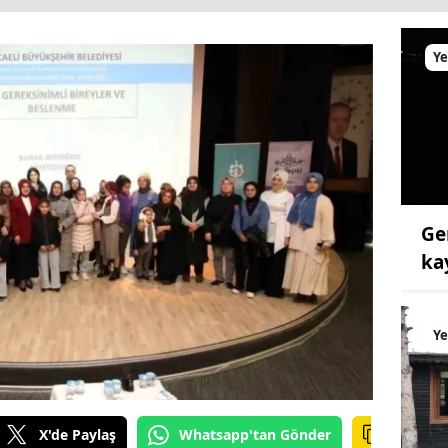
Ye
Ge
ka
Ye
X'de Paylaş
Whatsapp'tan Gönder