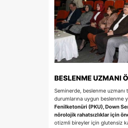
BESLENME UZMANI Ö
Seminerde, beslenme uzmanı tara
durumlarına uygun beslenme yön
Fenilketonüri (PKU), Down S
nörolojik rahatsızlıklar için ön
otizmli bireyler için glutensiz 