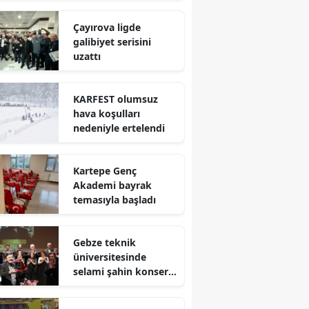
Mersin
Çayırova ligde
galibiyet serisini
İstanbul
uzattı
İzmir
KARFEST olumsuz
Kars
hava koşulları
nedeniyle ertelendi
Kastamonu
Kayseri
Kartepe Genç
Akademi bayrak
Kırklareli
temasıyla başladı
Kırşehir
Gebze teknik
Kocaeli
üniversitesinde
selami şahin konseri
Konya
coşkuyla karşılandı
Kütahya