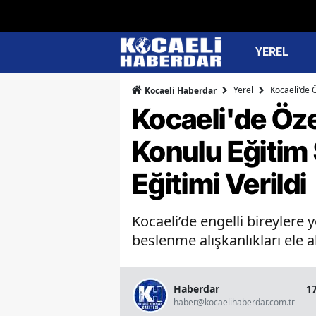
YEREL
Yerel
Kocaeli'de 
Kocaeli Haberdar
Kocaeli'de Öze
Konulu Eğitim 
Eğitimi Verildi
Kocaeli’de engelli bireylere
beslenme alışkanlıkları ele al
Haberdar
1
haber@kocaelihaberdar.com.tr