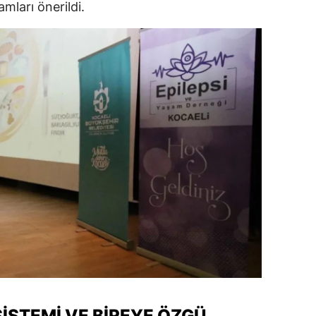
mları önerildi.
SISTEMI VE BIREYE ÖZGÜ