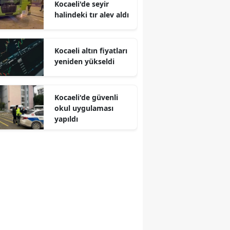
Kocaeli'de seyir
halindeki tır alev aldı
Malatya
Manisa
Kocaeli altın fiyatları
Kahramanmaraş
yeniden yükseldi
Mardin
Kocaeli'de güvenli
Muğla
okul uygulaması
yapıldı
Muş
Nevşehir
Niğde
Ordu
Rize
Sakarya