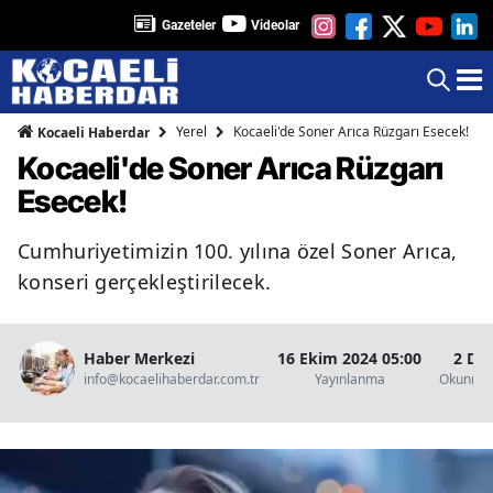
Gazeteler
Videolar
Yerel
Kocaeli'de Soner Arıca Rüzgarı Esecek!
Kocaeli Haberdar
Kocaeli'de Soner Arıca Rüzgarı
Esecek!
Cumhuriyetimizin 100. yılına özel Soner Arıca,
konseri gerçekleştirilecek.
Haber Merkezi
16 Ekim 2024 05:00
2 Da
info@kocaelihaberdar.com.tr
Yayınlanma
Okunma 