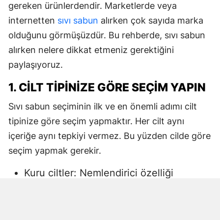
gereken ürünlerdendir. Marketlerde veya
internetten
sıvı sabun
alırken çok sayıda marka
olduğunu görmüşüzdür. Bu rehberde, sıvı sabun
alırken nelere dikkat etmeniz gerektiğini
paylaşıyoruz.
1. CILT TIPINIZE GÖRE SEÇIM YAPIN
Sıvı sabun seçiminin ilk ve en önemli adımı cilt
tipinize göre seçim yapmaktır. Her cilt aynı
içeriğe aynı tepkiyi vermez. Bu yüzden cilde göre
seçim yapmak gerekir.
Kuru ciltler: Nemlendirici özelliği
yüksek, gliserin veya doğal yağlar
içeren sıvı sabunlar tercih edilmelidir.
Aksi halde ciltte kuruma, gerginlik ve