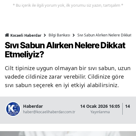
* Bu içerik ile ilgili yorum yok, ilk yorumu siz yazın, tartışalım *
Bilgi Bankası
Sıvı Sabun Alırken Nelere Dikkat Et
Kocaeli Haberdar
Sıvı Sabun Alırken Nelere Dikkat
Etmeliyiz?
Cilt tipinize uygun olmayan bir sıvı sabun, uzun
vadede cildinize zarar verebilir. Cildinize göre
sıvı sabun seçerek en iyi etkiyi alabilirsiniz.
Haberdar
14 Ocak 2026 16:05
14 O
haber@kocaelihaberdar.com.tr
Yayınlanma
G