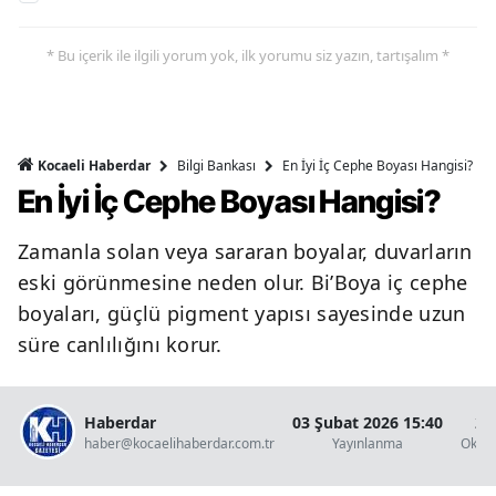
* Bu içerik ile ilgili yorum yok, ilk yorumu siz yazın, tartışalım *
Bilgi Bankası
En İyi İç Cephe Boyası Hangisi?
Kocaeli Haberdar
En İyi İç Cephe Boyası Hangisi?
Zamanla solan veya sararan boyalar, duvarların
eski görünmesine neden olur. Bi’Boya iç cephe
boyaları, güçlü pigment yapısı sayesinde uzun
süre canlılığını korur.
Haberdar
03 Şubat 2026 15:40
2 
haber@kocaelihaberdar.com.tr
Yayınlanma
Okun