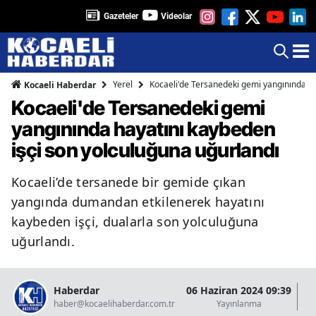
Gazeteler
Videolar
Yerel
Kocaeli'de Tersanedeki gemi yangınında ha
Kocaeli Haberdar
Kocaeli'de Tersanedeki gemi
yangınında hayatını kaybeden
işçi son yolculuğuna uğurlandı
Kocaeli’de tersanede bir gemide çıkan
yangında dumandan etkilenerek hayatını
kaybeden işçi, dualarla son yolculuğuna
uğurlandı.
Haberdar
06 Haziran 2024 09:39
07
haber@kocaelihaberdar.com.tr
Yayınlanma