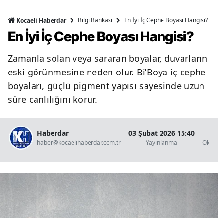
Bilgi Bankası
En İyi İç Cephe Boyası Hangisi?
Kocaeli Haberdar
En İyi İç Cephe Boyası Hangisi?
Zamanla solan veya sararan boyalar, duvarların
eski görünmesine neden olur. Bi’Boya iç cephe
boyaları, güçlü pigment yapısı sayesinde uzun
süre canlılığını korur.
Haberdar
03 Şubat 2026 15:40
2 
haber@kocaelihaberdar.com.tr
Yayınlanma
Okun