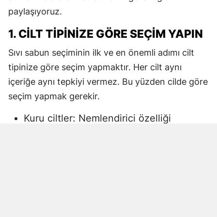
paylaşıyoruz.
1. CILT TIPINIZE GÖRE SEÇIM YAPIN
Sıvı sabun seçiminin ilk ve en önemli adımı cilt
tipinize göre seçim yapmaktır. Her cilt aynı
içeriğe aynı tepkiyi vermez. Bu yüzden cilde göre
seçim yapmak gerekir.
Kuru ciltler: Nemlendirici özelliği
yüksek, gliserin veya doğal yağlar
içeren sıvı sabunlar tercih edilmelidir.
Aksi halde ciltte kuruma, gerginlik ve
pullanma görülebilir.
Yağlı ciltler: Fazla ağır yağlar içermeyen,
cildi kurutmadan arındıran ürünler daha
uygun olacaktır.