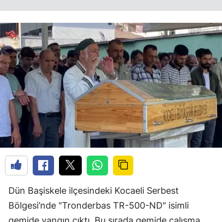
Dün Başiskele ilçesindeki Kocaeli Serbest
Bölgesi’nde "Tronderbas TR-500-ND" isimli
gemide yangın çıktı. Bu sırada gemide çalışma