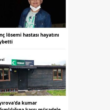
Bilecik
Bingöl
Bitlis
nç lösemi hastası hayatını
Bolu
ybetti
Burdur
Bursa
rel
Çanakkale
Çankırı
Çorum
Denizli
yırova'da kumar
Diyarbakır
ğımlılığına karşı mücadele