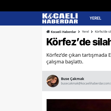
YEREL
Yerel
Körfez’de s
Kocaeli Haberdar
Körfez’de sila
Körfez’de çıkan tartışmada E
çalışma başlattı.
Buse Çakmak
busecakmak@kocaelihaberdar.com.