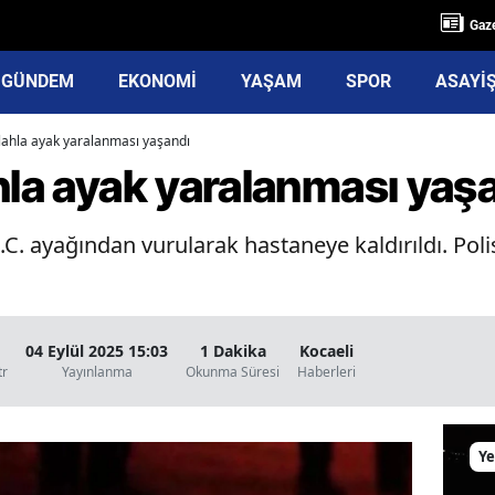
Gaze
GÜNDEM
EKONOMİ
YAŞAM
SPOR
ASAYİ
ilahla ayak yaralanması yaşandı
hla ayak yaralanması yaş
.C. ayağından vurularak hastaneye kaldırıldı. Poli
04 Eylül 2025 15:03
1 Dakika
Kocaeli
tr
Yayınlanma
Okunma Süresi
Haberleri
Ye