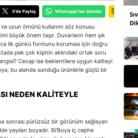
X'de Paylaş
Whatsapp'tan Gönder
Sı
Di
k ve uzun ömürlü kullanım söz konusu
imi büyük önem taşır. Duvarların hem şık
ca ilk günkü formunu koruması için doğru
ktada pek çok kişinin aklındaki ortak soru
angisi? Cevap ise beklentilere uygun kaliteyi
oya, bu alanda sunduğu ürünlerle güçlü bir
ASI NEDEN KALITEYLE
ama sonrası pürüzsüz bir görünüm sağlayan
lde yayılan boyadır. Bi’Boya iç cephe