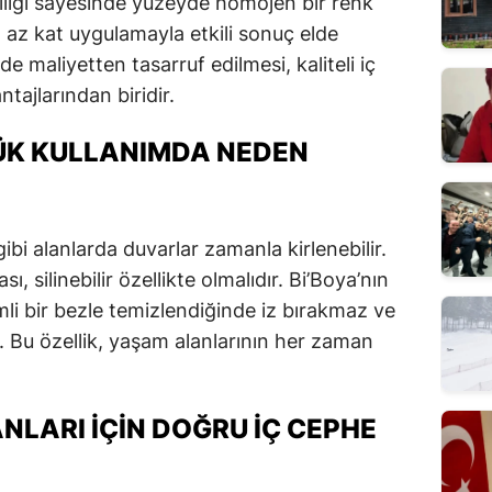
lliği sayesinde yüzeyde homojen bir renk
 az kat uygulamayla etkili sonuç elde
 maliyetten tasarruf edilmesi, kaliteli iç
tajlarından biridir.
LÜK KULLANIMDA NEDEN
bi alanlarda duvarlar zamanla kirlenebilir.
, silinebilir özellikte olmalıdır. Bi’Boya’nın
emli bir bezle temizlendiğinde iz bırakmaz ve
Bu özellik, yaşam alanlarının her zaman
NLARI İÇIN DOĞRU İÇ CEPHE