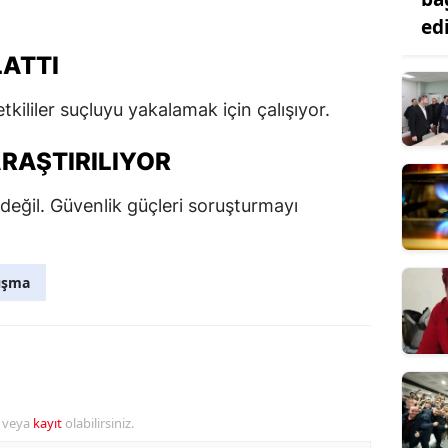
ed
LATTI
etkililer suçluyu yakalamak için çalışıyor.
RAŞTIRILIYOR
eğil. Güvenlik güçleri soruşturmayı
ışma
r veya
kayıt
olabilirsiniz.