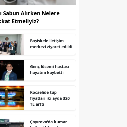
Yozgat
vı Sabun Alırken Nelere
kkat Etmeliyiz?
Zonguldak
Aksaray
Başiskele iletişim
Bayburt
merkezi ziyaret edildi
Karaman
Genç lösemi hastası
Kırıkkale
hayatını kaybetti
Batman
Şırnak
Kocaelide tüp
fiyatları iki ayda 320
Bartın
TL arttı
Ardahan
Çayırova'da kumar
Iğdır