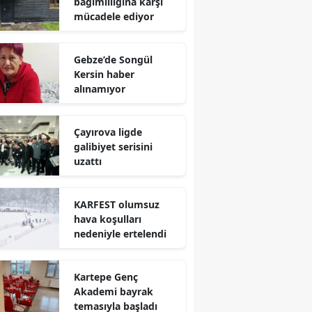
bağımlılığına karşı
mücadele ediyor
Yalova
Karabük
Gebze’de Songül
Kersin haber
Kilis
alınamıyor
Osmaniye
Çayırova ligde
Düzce
galibiyet serisini
uzattı
KARFEST olumsuz
hava koşulları
nedeniyle ertelendi
Kartepe Genç
Akademi bayrak
temasıyla başladı