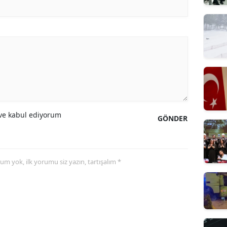
e kabul ediyorum
GÖNDER
yorum yok, ilk yorumu siz yazın, tartışalım *