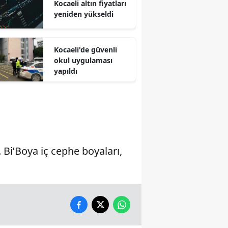
Kocaeli altın fiyatları
yeniden yükseldi
Malatya
Manisa
Kocaeli'de güvenli
Kahramanmaraş
okul uygulaması
yapıldı
Mardin
Muğla
Muş
Nevşehir
Bi’Boya iç cephe boyaları,
Niğde
Ordu
Rize
Sakarya