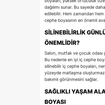
boyaları, yüksek örtücülük öze
dağılımı sunar. Bu sayede daha
edilebilir. Hem zamandan hem de
cephe boyasının en önemli avan
SILINEBILIRLIK GÜN
ÖNEMLIDIR?
Salon, mutfak ve çocuk odası gi
Bu nedenle en iyi iç cephe boyası
silinebilir iç cephe boyaları, n
yüzeyde matlaşma oluşturmaz. 
bakımlı görünmesini sağlar.
SAĞLIKLI YAŞAM ALA
BOYASI