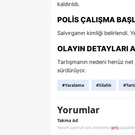
kaldırıldı.
POLIS ÇALIŞMA BAŞ
Salvırganın kimliği belirlendi. Y
OLAYIN DETAYLARI A
Tartışmanın nedeni henüz net d
sürdürüyor.
#Yaralama
#Silahlı
#Tart
Yorumlar
Takma Ad
Yorum yapmak için, isterseniz
giriş
yapabili