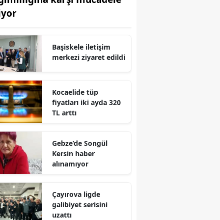
iyor
Edirne
Elazığ
Başiskele iletişim
Erzincan
merkezi ziyaret edildi
Erzurum
Kocaelide tüp
Eskişehir
fiyatları iki ayda 320
TL arttı
Gaziantep
Giresun
Gebze’de Songül
Gümüşhane
Kersin haber
alınamıyor
Hakkari
Hatay
Çayırova ligde
galibiyet serisini
Isparta
uzattı