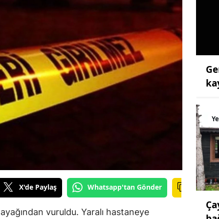
Ge
ka
Ye
X'de Paylaş
Whatsapp'tan Gönder
Ça
ayağından vuruldu. Yaralı hastaneye
ba