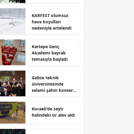
Mersin
KARFEST olumsuz
İstanbul
hava koşulları
nedeniyle ertelendi
İzmir
Kars
Kartepe Genç
Akademi bayrak
Kastamonu
temasıyla başladı
Kayseri
Gebze teknik
Kırklareli
üniversitesinde
selami şahin konseri
Kırşehir
coşkuyla karşılandı
Kocaeli
Kocaeli'de seyir
halindeki tır alev aldı
Konya
Kütahya