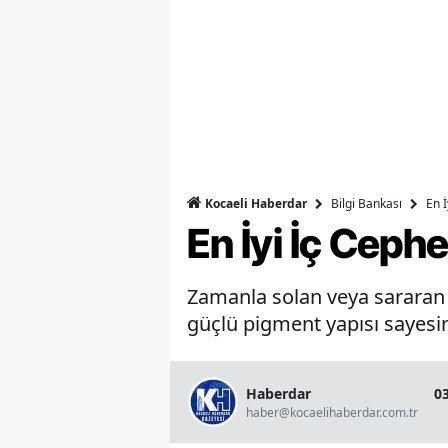
Bilgi Bankası
En 
Kocaeli Haberdar
En İyi İç Ceph
Zamanla solan veya sararan b
güçlü pigment yapısı sayesin
Haberdar
0
haber@kocaelihaberdar.com.tr