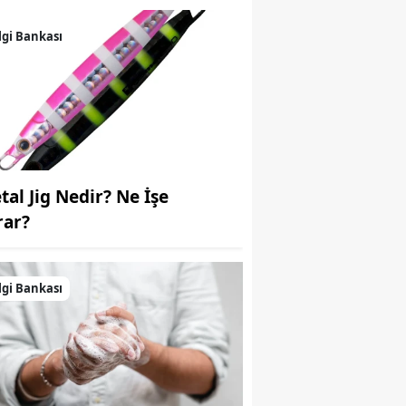
Samsun
lgi Bankası
Siirt
Sinop
Sivas
Tekirdağ
tal Jig Nedir? Ne İşe
Tokat
rar?
Trabzon
lgi Bankası
Tunceli
Şanlıurfa
Uşak
Van