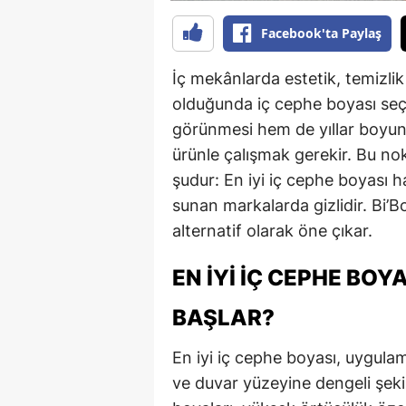
Facebook'ta Paylaş
İç mekânlarda estetik, temizli
olduğunda iç cephe boyası seç
görünmesi hem de yıllar boyun
ürünle çalışmak gerekir. Bu no
şudur: En iyi iç cephe boyası h
sunan markalarda gizlidir. Bi’B
alternatif olarak öne çıkar.
EN İYI İÇ CEPHE BOY
BAŞLAR?
En iyi iç cephe boyası, uygul
ve duvar yüzeyine dengeli şeki