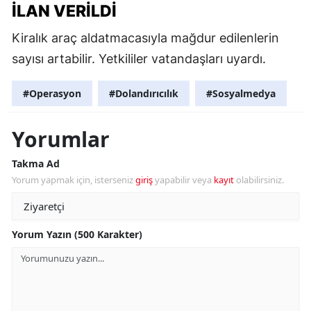
ILAN VERILDI
Kiralık araç aldatmacasıyla mağdur edilenlerin
sayısı artabilir. Yetkililer vatandaşları uyardı.
#Operasyon
#Dolandırıcılık
#Sosyalmedya
Yorumlar
Takma Ad
Yorum yapmak için, isterseniz
giriş
yapabilir veya
kayıt
olabilirsiniz.
Yorum Yazın (500 Karakter)