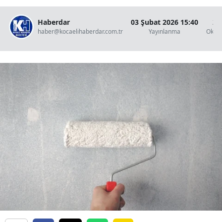
Haberdar
03 Şubat 2026 15:40
2 
haber@kocaelihaberdar.com.tr
Yayınlanma
Okun