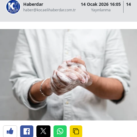
Haberdar
14 Ocak 2026 16:05
14 O
haber@kocaelihaberdar.com.tr
Yayınlanma
G