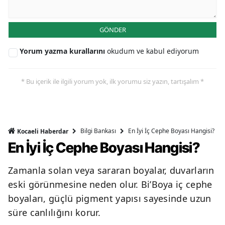
GÖNDER
Yorum yazma kurallarını
okudum ve kabul ediyorum
* Bu içerik ile ilgili yorum yok, ilk yorumu siz yazın, tartışalım *
Bilgi Bankası
En İyi İç Cephe Boyası Hangisi?
Kocaeli Haberdar
En İyi İç Cephe Boyası Hangisi?
Zamanla solan veya sararan boyalar, duvarların
eski görünmesine neden olur. Bi’Boya iç cephe
boyaları, güçlü pigment yapısı sayesinde uzun
süre canlılığını korur.