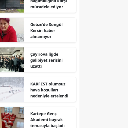
bağımlılığına karşı
mücadele ediyor
Yalova
Karabük
Gebze’de Songül
Kersin haber
Kilis
alınamıyor
Osmaniye
Çayırova ligde
Düzce
galibiyet serisini
uzattı
KARFEST olumsuz
hava koşulları
nedeniyle ertelendi
Kartepe Genç
Akademi bayrak
temasıyla başladı