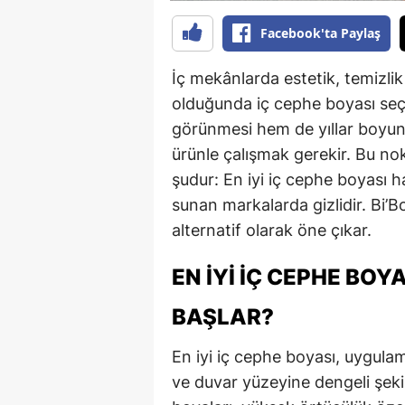
Facebook'ta Paylaş
İç mekânlarda estetik, temizli
olduğunda iç cephe boyası seç
görünmesi hem de yıllar boyun
ürünle çalışmak gerekir. Bu no
şudur: En iyi iç cephe boyası h
sunan markalarda gizlidir. Bi’B
alternatif olarak öne çıkar.
EN İYI İÇ CEPHE BOY
BAŞLAR?
En iyi iç cephe boyası, uygul
ve duvar yüzeyine dengeli şeki