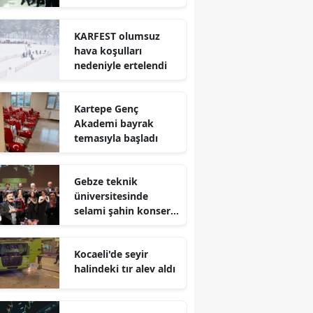
Mersin
KARFEST olumsuz
İstanbul
hava koşulları
nedeniyle ertelendi
İzmir
Kars
Kartepe Genç
Akademi bayrak
Kastamonu
temasıyla başladı
Kayseri
Gebze teknik
Kırklareli
üniversitesinde
selami şahin konseri
Kırşehir
coşkuyla karşılandı
Kocaeli
Kocaeli'de seyir
halindeki tır alev aldı
Konya
Kütahya