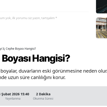
yorum yok, ilk yorumu siz yazın, tartışalım *
İyi İç Cephe Boyası Hangisi?
e Boyası Hangisi?
oyalar, duvarların eski görünmesine neden olur. 
de uzun süre canlılığını korur.
3 Şubat 2026 15:40
2 Dakika
Yayınlanma
Okunma Süresi