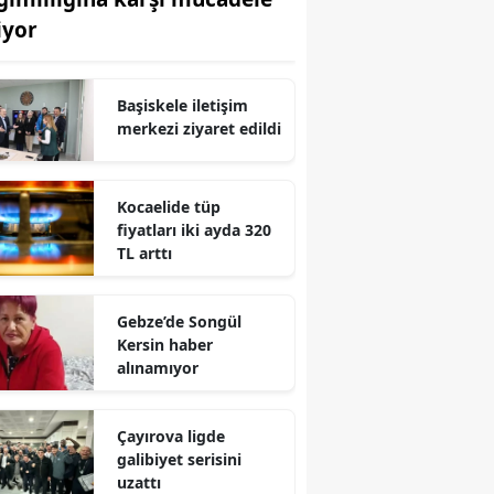
iyor
Edirne
Elazığ
Başiskele iletişim
Erzincan
merkezi ziyaret edildi
Erzurum
Kocaelide tüp
Eskişehir
fiyatları iki ayda 320
TL arttı
Gaziantep
Giresun
Gebze’de Songül
Gümüşhane
Kersin haber
alınamıyor
Hakkari
Hatay
Çayırova ligde
galibiyet serisini
Isparta
uzattı