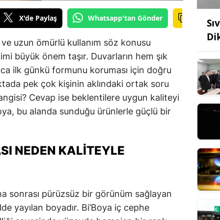
X'de Paylaş
Whatsapp'tan Gönder
Sı
Di
k ve uzun ömürlü kullanım söz konusu
imi büyük önem taşır. Duvarların hem şık
ca ilk günkü formunu koruması için doğru
ktada pek çok kişinin aklındaki ortak soru
angisi? Cevap ise beklentilere uygun kaliteyi
oya, bu alanda sunduğu ürünlerle güçlü bir
ASI NEDEN KALITEYLE
ama sonrası pürüzsüz bir görünüm sağlayan
lde yayılan boyadır. Bi’Boya iç cephe