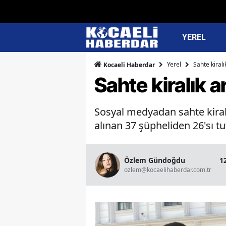
YEREL
Yerel
Sahte kiralı
Kocaeli Haberdar
Sahte kiralık a
Sosyal medyadan sahte kiralı
alınan 37 şüpheliden 26'sı tu
Özlem Gündoğdu
1
ozlem@kocaelihaberdar.com.tr