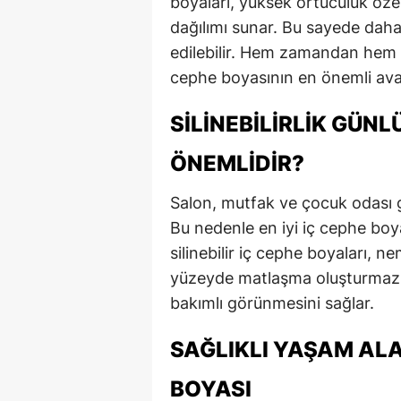
boyaları, yüksek örtücülük öze
dağılımı sunar. Bu sayede daha
edilebilir. Hem zamandan hem de
cephe boyasının en önemli avan
SILINEBILIRLIK GÜN
ÖNEMLIDIR?
Salon, mutfak ve çocuk odası gi
Bu nedenle en iyi iç cephe boyası
silinebilir iç cephe boyaları, n
yüzeyde matlaşma oluşturmaz. 
bakımlı görünmesini sağlar.
SAĞLIKLI YAŞAM ALA
BOYASI