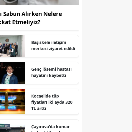
Yozgat
vı Sabun Alırken Nelere
kkat Etmeliyiz?
Zonguldak
Aksaray
Başiskele iletişim
Bayburt
merkezi ziyaret edildi
Karaman
Genç lösemi hastası
Kırıkkale
hayatını kaybetti
Batman
Şırnak
Kocaelide tüp
fiyatları iki ayda 320
Bartın
TL arttı
Ardahan
Çayırova'da kumar
Iğdır