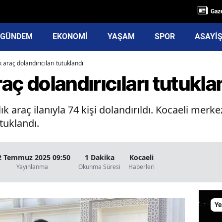
Gaze
GÜNDEM
EKONOMİ
YAŞAM
SPOR
ASAYİ
k araç dolandırıcıları tutuklandı
raç dolandırıcıları tutukla
k araç ilanıyla 74 kişi dolandırıldı. Kocaeli merk
tuklandı.
2 Temmuz 2025 09:50
1 Dakika
Kocaeli
Yayınlanma
Okunma Süresi
Haberleri
Ye