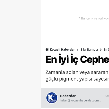
* Bu içerik ile ilgili 
Bilgi Bankası
En 
Kocaeli Haberdar
En İyi İç Ceph
Zamanla solan veya sararan b
güçlü pigment yapısı sayesin
Haberdar
0
haber@kocaelihaberdar.com.tr