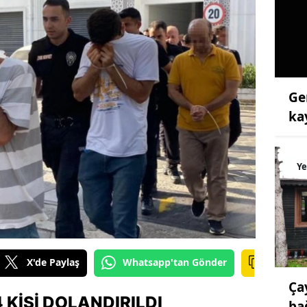
Ge
ka
Ye
X'de Paylaş
Whatsapp'tan Gönder
Ça
 KIŞI DOLANDIRILDI
ba