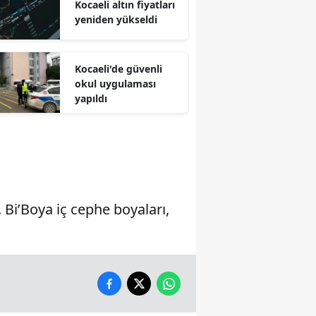
Kocaeli altın fiyatları
yeniden yükseldi
Malatya
Manisa
Kocaeli'de güvenli
Kahramanmaraş
okul uygulaması
yapıldı
Mardin
Muğla
Muş
Nevşehir
Bi’Boya iç cephe boyaları,
Niğde
Ordu
Rize
Sakarya