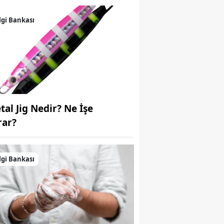
Samsun
lgi Bankası
Siirt
Sinop
Sivas
Tekirdağ
tal Jig Nedir? Ne İşe
Tokat
rar?
Trabzon
lgi Bankası
Tunceli
Şanlıurfa
Uşak
Van