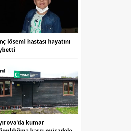
Bilecik
Bingöl
Bitlis
nç lösemi hastası hayatını
Bolu
ybetti
Burdur
Bursa
rel
Çanakkale
Çankırı
Çorum
Denizli
yırova'da kumar
Diyarbakır
ğımlılığına karşı mücadele