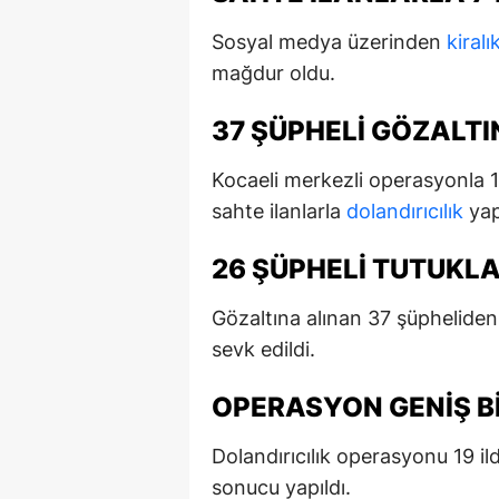
Sosyal medya üzerinden
kiralı
mağdur oldu.
37 ŞÜPHELI GÖZALTI
Kocaeli merkezli operasyonla 19 
sahte ilanlarla
dolandırıcılık
yap
26 ŞÜPHELI TUTUKL
Gözaltına alınan 37 şüpheliden 
sevk edildi.
OPERASYON GENIŞ BI
Dolandırıcılık operasyonu 19 il
sonucu yapıldı.