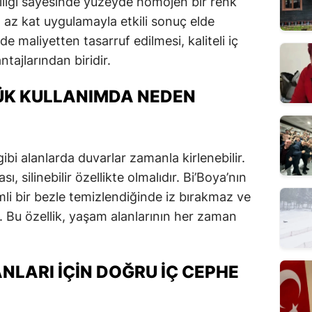
lliği sayesinde yüzeyde homojen bir renk
 az kat uygulamayla etkili sonuç elde
 maliyetten tasarruf edilmesi, kaliteli iç
tajlarından biridir.
LÜK KULLANIMDA NEDEN
bi alanlarda duvarlar zamanla kirlenebilir.
, silinebilir özellikte olmalıdır. Bi’Boya’nın
emli bir bezle temizlendiğinde iz bırakmaz ve
Bu özellik, yaşam alanlarının her zaman
NLARI İÇIN DOĞRU İÇ CEPHE