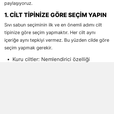
paylaşıyoruz.
1. CILT TIPINIZE GÖRE SEÇIM YAPIN
Sıvı sabun seçiminin ilk ve en önemli adımı cilt
tipinize göre seçim yapmaktır. Her cilt aynı
içeriğe aynı tepkiyi vermez. Bu yüzden cilde göre
seçim yapmak gerekir.
Kuru ciltler: Nemlendirici özelliği
yüksek, gliserin veya doğal yağlar
içeren sıvı sabunlar tercih edilmelidir.
Aksi halde ciltte kuruma, gerginlik ve
pullanma görülebilir.
Yağlı ciltler: Fazla ağır yağlar içermeyen,
cildi kurutmadan arındıran ürünler daha
uygun olacaktır.