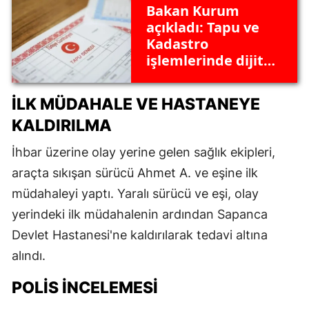
Bakan Kurum
açıkladı: Tapu ve
Kadastro
işlemlerinde dijital
devrim! Yıl sonuna
kadar %80
İLK MÜDAHALE VE HASTANEYE
dijitalleşecek
KALDIRILMA
İhbar üzerine olay yerine gelen sağlık ekipleri,
araçta sıkışan sürücü Ahmet A. ve eşine ilk
müdahaleyi yaptı. Yaralı sürücü ve eşi, olay
yerindeki ilk müdahalenin ardından Sapanca
Devlet Hastanesi'ne kaldırılarak tedavi altına
alındı.
POLIS İNCELEMESI