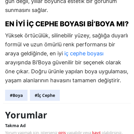
gün değil, yıllar boyunca estetik bir görünüm
sunmasını sağlar.
EN İYI İÇ CEPHE BOYASI BI’BOYA MI?
Yüksek örtücülük, silinebilir yüzey, sağlığa duyarlı
formül ve uzun ömürlü renk performansı bir
araya geldiğinde, en iyi
iç cephe boyası
arayışında Bi’Boya güvenilir bir seçenek olarak
öne çıkar. Doğru ürünle yapılan boya uygulaması,
yaşam alanlarının havasını tamamen değiştirir.
#Boya
#İç Cephe
Yorumlar
Takma Ad
Yorum yapmak için, isterseniz
giriş
yapabilir veya
kayıt
olabilirsiniz.