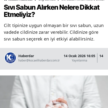
Sıvı Sabun Alırken Nelere Dikkat
Etmeliyiz?
Cilt tipinize uygun olmayan bir sıvı sabun, uzun
vadede cildinize zarar verebilir. Cildinize göre
sıvı sabun seçerek en iyi etkiyi alabilirsiniz.
Haberdar
14 Ocak 2026 16:05
14 O
haber@kocaelihaberdar.com.tr
Yayınlanma
G