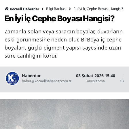
Bilgi Bankası
En İyi İç Cephe Boyası Hangisi?
Kocaeli Haberdar
En İyi İç Cephe Boyası Hangisi?
Zamanla solan veya sararan boyalar, duvarların
eski görünmesine neden olur. Bi’Boya iç cephe
boyaları, güçlü pigment yapısı sayesinde uzun
süre canlılığını korur.
Haberdar
03 Şubat 2026 15:40
2 
haber@kocaelihaberdar.com.tr
Yayınlanma
Okun