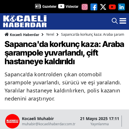
Gazeteler
Videolar
Yerel
Sapanca'da korkunç kaza: Araba şarampole y
Kocaeli Haberdar
Sapanca'da korkunç kaza: Araba
şarampole yuvarlandı, çift
hastaneye kaldırıldı
Sapanca'da kontrolden çıkan otomobil
şarampole yuvarlandı, sürücü ve eşi yaralandı.
Yaralılar hastaneye kaldırılırken, polis kazanın
nedenini araştırıyor.
Kocaeli Muhabir
21 Mayıs 2025 17:11
21
muhabir@kocaelihaberdar.com.tr
Yayınlanma