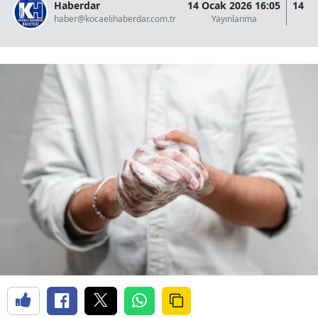
Haberdar
14 Ocak 2026 16:05
14 O
haber@kocaelihaberdar.com.tr
Yayınlanma
G