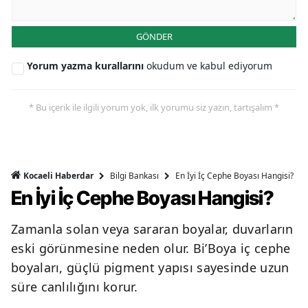
GÖNDER
Yorum yazma kurallarını
okudum ve kabul ediyorum
* Bu içerik ile ilgili yorum yok, ilk yorumu siz yazın, tartışalım *
Bilgi Bankası
En İyi İç Cephe Boyası Hangisi?
Kocaeli Haberdar
En İyi İç Cephe Boyası Hangisi?
Zamanla solan veya sararan boyalar, duvarların
eski görünmesine neden olur. Bi’Boya iç cephe
boyaları, güçlü pigment yapısı sayesinde uzun
süre canlılığını korur.