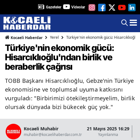
Gazeteler
Videolar
Yerel
Türkiye'nin ekonomik gücü: Hisarcıklıoğlu'n
Kocaeli Haberdar
Türkiye'nin ekonomik gücü:
Hisarcıklıoğlu'ndan birlik ve
beraberlik çağrısı
TOBB Başkanı Hisarcıklıoğlu, Gebze'nin Türkiye
ekonomisine ve toplumsal uyuma katkısını
vurguladı: "Birbirimizi ötekileştirmeyelim, birlik
olursak dünyada bizi bükecek güç yok."
Kocaeli Muhabir
21 Mayıs 2025 16:29
21
muhabir@kocaelihaberdar.com.tr
Yayınlanma