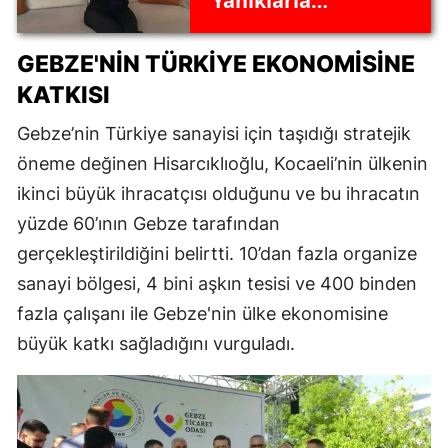
Yanıklarla
hastaneye koşan
genç kadının adalet
GEBZE'NIN TÜRKIYE EKONOMISINE
savaşı
KATKISI
Gebze’nin Türkiye sanayisi için taşıdığı stratejik
öneme değinen Hisarcıklıoğlu, Kocaeli’nin ülkenin
ikinci büyük ihracatçısı olduğunu ve bu ihracatın
yüzde 60’ının Gebze tarafından
gerçekleştirildiğini belirtti. 10’dan fazla organize
sanayi bölgesi, 4 bini aşkın tesisi ve 400 binden
fazla çalışanı ile Gebze'nin ülke ekonomisine
büyük katkı sağladığını vurguladı.