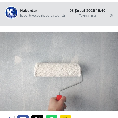
Haberdar
03 Şubat 2026 15:40
2 
haber@kocaelihaberdar.com.tr
Yayınlanma
Okun