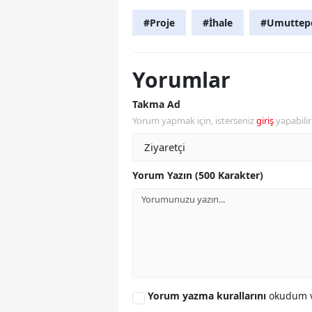
#Proje
#İhale
#Umuttep
Yorumlar
Takma Ad
Yorum yapmak için, isterseniz
giriş
yapabili
Yorum Yazın (500 Karakter)
Yorum yazma kurallarını
okudum v