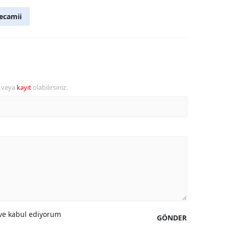
ecamii
r veya
kayıt
olabilirsiniz.
e kabul ediyorum
GÖNDER