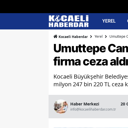
YEREL
Yerel
Umuttepe Ca
Kocaeli Haberdar
Umuttepe Cami 
firma ceza ald
Kocaeli Büyükşehir Belediye
milyon 247 bin 220 TL ceza ke
Haber Merkezi
20 
info@kocaelihaberdar.com.tr