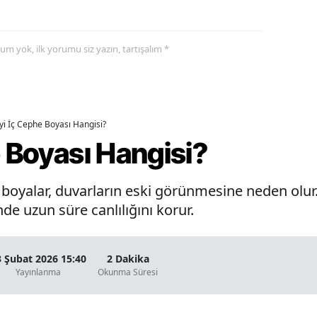
yorum yok, ilk yorumu siz yazın, tartışalım *
İyi İç Cephe Boyası Hangisi?
e Boyası Hangisi?
oyalar, duvarların eski görünmesine neden olur. 
de uzun süre canlılığını korur.
3 Şubat 2026 15:40
2 Dakika
Yayınlanma
Okunma Süresi