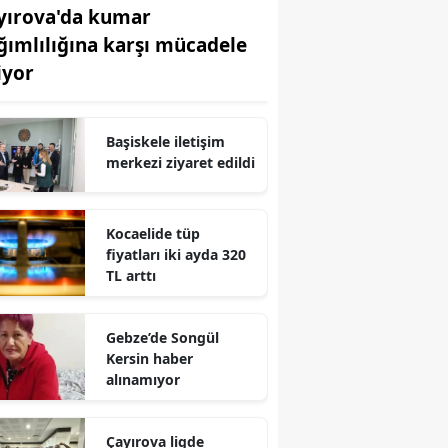
yırova'da kumar
Edirne
ğımlılığına karşı mücadele
Elazığ
iyor
Erzincan
Başiskele iletişim
Erzurum
merkezi ziyaret edildi
Eskişehir
Gaziantep
Kocaelide tüp
fiyatları iki ayda 320
Giresun
TL arttı
Gümüşhane
Gebze’de Songül
Hakkari
Kersin haber
alınamıyor
Hatay
Isparta
Çayırova ligde