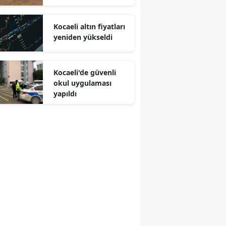
Malatya
Kocaeli altın fiyatları
Manisa
yeniden yükseldi
Kahramanmaraş
Kocaeli'de güvenli
Mardin
okul uygulaması
yapıldı
Muğla
Muş
Nevşehir
Niğde
Ordu
Rize
Sakarya