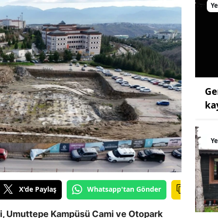
Ye
Ge
ka
Ye
X'de Paylaş
Whatsapp'tan Gönder
si, Umuttepe Kampüsü Cami ve Otopark