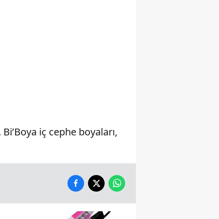
Yalova
Karabük
Kilis
Osmaniye
Düzce
Bi’Boya iç cephe boyaları,