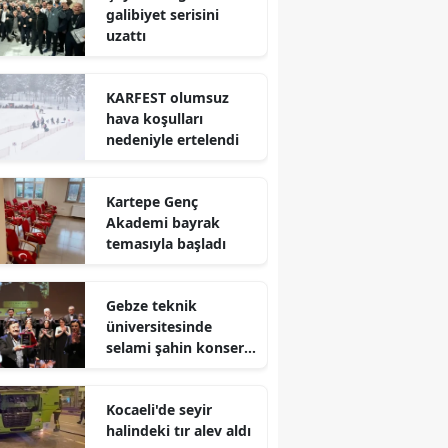
galibiyet serisini
Mersin
uzattı
İstanbul
KARFEST olumsuz
İzmir
hava koşulları
nedeniyle ertelendi
Kars
Kastamonu
Kartepe Genç
Akademi bayrak
Kayseri
temasıyla başladı
Kırklareli
Gebze teknik
Kırşehir
üniversitesinde
selami şahin konseri
Kocaeli
coşkuyla karşılandı
Konya
Kocaeli'de seyir
halindeki tır alev aldı
Kütahya