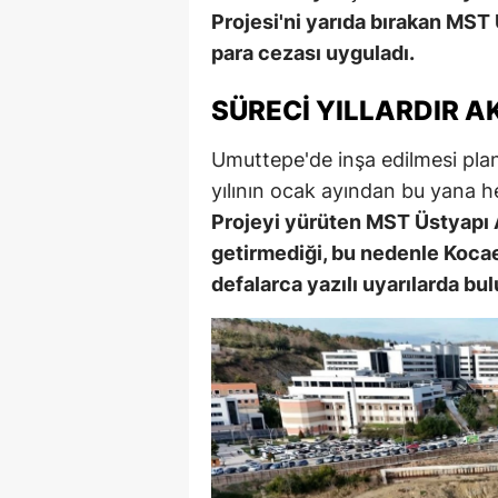
Projesi'ni yarıda bırakan MST
para cezası uyguladı.
SÜRECI YILLARDIR A
Umuttepe'de inşa edilmesi pla
yılının ocak ayından bu yana he
Projeyi yürüten MST Üstyapı A
getirmediği, bu nedenle Kocae
defalarca yazılı uyarılarda bul