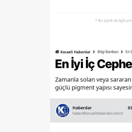
* Bu içerik ile ilgili 
Bilgi Bankası
En 
Kocaeli Haberdar
En İyi İç Ceph
Zamanla solan veya sararan b
güçlü pigment yapısı sayesin
Haberdar
0
haber@kocaelihaberdar.com.tr