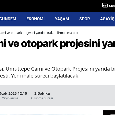
Gaze
GÜNDEM
EKONOMİ
YAŞAM
SPOR
ASAYİŞ
mi ve otopark projesini yarıda bırakan firma ceza aldı
ve otopark projesini yar
ı
si, Umuttepe Cami ve Otopark Projesi'ni yarıda b
sti. Yeni ihale süreci başlatılacak.
Ocak 2025 12:10
2 Dakika
Yayınlanma
Okunma Süresi