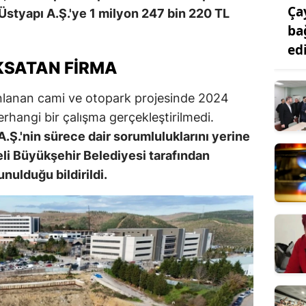
Ça
 Üstyapı A.Ş.'ye 1 milyon 247 bin 220 TL
ba
ed
KSATAN FIRMA
nlanan cami ve otopark projesinde 2024
rhangi bir çalışma gerçekleştirilmedi.
.Ş.'nin sürece dair sorumluluklarını yerine
li Büyükşehir Belediyesi tarafından
unulduğu bildirildi.