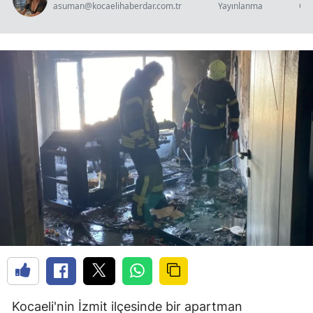
asuman@kocaelihaberdar.com.tr
Yayınlanma
Oku
Kocaeli'nin İzmit ilçesinde bir apartman