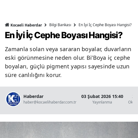
Bilgi Bankası
En İyi İç Cephe Boyası Hangisi?
Kocaeli Haberdar
En İyi İç Cephe Boyası Hangisi?
Zamanla solan veya sararan boyalar, duvarların
eski görünmesine neden olur. Bi’Boya iç cephe
boyaları, güçlü pigment yapısı sayesinde uzun
süre canlılığını korur.
Haberdar
03 Şubat 2026 15:40
2 
haber@kocaelihaberdar.com.tr
Yayınlanma
Okun