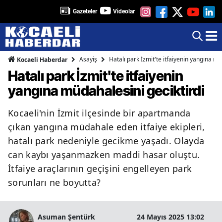
Gazeteler
Videolar
Asayiş
Hatalı park İzmit'te itfaiyenin yangına mü
Kocaeli Haberdar
Hatalı park İzmit'te itfaiyenin
yangına müdahalesini geciktirdi
Kocaeli'nin İzmit ilçesinde bir apartmanda
çıkan yangına müdahale eden itfaiye ekipleri,
hatalı park nedeniyle gecikme yaşadı. Olayda
can kaybı yaşanmazken maddi hasar oluştu.
İtfaiye araçlarının geçişini engelleyen park
sorunları ne boyutta?
Asuman Şentürk
24 Mayıs 2025 13:02
2