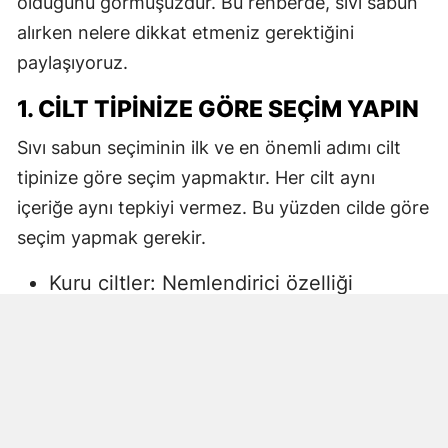
olduğunu görmüşüzdür. Bu rehberde, sıvı sabun
alırken nelere dikkat etmeniz gerektiğini
paylaşıyoruz.
1. CILT TIPINIZE GÖRE SEÇIM YAPIN
Sıvı sabun seçiminin ilk ve en önemli adımı cilt
tipinize göre seçim yapmaktır. Her cilt aynı
içeriğe aynı tepkiyi vermez. Bu yüzden cilde göre
seçim yapmak gerekir.
Kuru ciltler: Nemlendirici özelliği
yüksek, gliserin veya doğal yağlar
içeren sıvı sabunlar tercih edilmelidir.
Aksi halde ciltte kuruma, gerginlik ve
pullanma görülebilir.
Yağlı ciltler: Fazla ağır yağlar içermeyen,