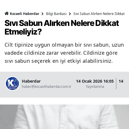
Bilgi Bankası
Sıvı Sabun Alırken Nelere Dikkat Et
Kocaeli Haberdar
Sıvı Sabun Alırken Nelere Dikkat
Etmeliyiz?
Cilt tipinize uygun olmayan bir sıvı sabun, uzun
vadede cildinize zarar verebilir. Cildinize göre
sıvı sabun seçerek en iyi etkiyi alabilirsiniz.
Haberdar
14 Ocak 2026 16:05
14 O
haber@kocaelihaberdar.com.tr
Yayınlanma
G