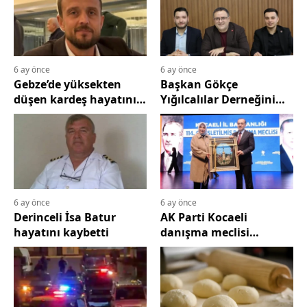
6 ay önce
6 ay önce
Gebze’de yüksekten
Başkan Gökçe
düşen kardeş hayatını
Yığılcalılar Derneğini
kaybetti
ziyaret etti
6 ay önce
6 ay önce
Derinceli İsa Batur
AK Parti Kocaeli
hayatını kaybetti
danışma meclisi
coşkuyla toplandı