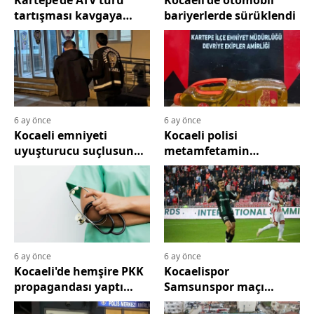
Kartepe’de ATV turu
Kocaeli'de otomobil
tartışması kavgaya
bariyerlerde sürüklendi
dönüştü
6 ay önce
6 ay önce
Kocaeli emniyeti
Kocaeli polisi
uyuşturucu suçlusunu
metamfetamin
yakaladı
operasyonu
gerçekleştirdi
6 ay önce
6 ay önce
Kocaeli'de hemşire PKK
Kocaelispor
propagandası yaptı
Samsunspor maçı
gözaltına alındı
berabere bitti