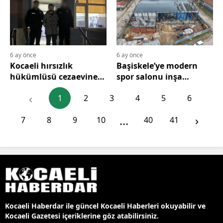
6 ay önce
6 ay önce
Kocaeli hırsızlık
Başiskele’ye modern
hükümlüsü cezaevine
spor salonu inşa
teslim edildi
ediliyor
‹
1
2
3
4
5
6
...
›
7
8
9
10
40
41
Kocaeli Haberdar ile güncel Kocaeli Haberleri okuyabilir ve
Kocaeli Gazetesi içeriklerine göz atabilirsiniz.