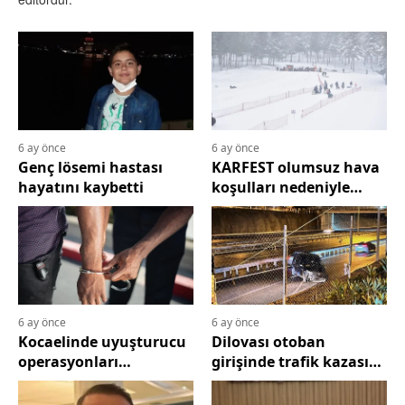
6 ay önce
6 ay önce
Genç lösemi hastası
KARFEST olumsuz hava
hayatını kaybetti
koşulları nedeniyle
ertelendi
6 ay önce
6 ay önce
Kocaelinde uyuşturucu
Dilovası otoban
operasyonları
girişinde trafik kazası
sonuçlandı
yaşandı