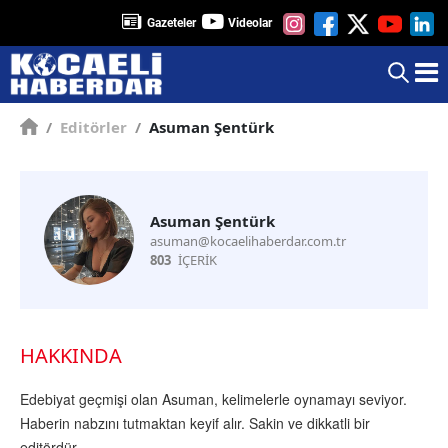
Gazeteler
Videolar
/
Editörler
/
Asuman Şentürk
Asuman Şentürk
asuman@kocaelihaberdar.com.tr
803
İÇERİK
HAKKINDA
Edebiyat geçmişi olan Asuman, kelimelerle oynamayı seviyor.
Haberin nabzını tutmaktan keyif alır. Sakin ve dikkatli bir
editördür.