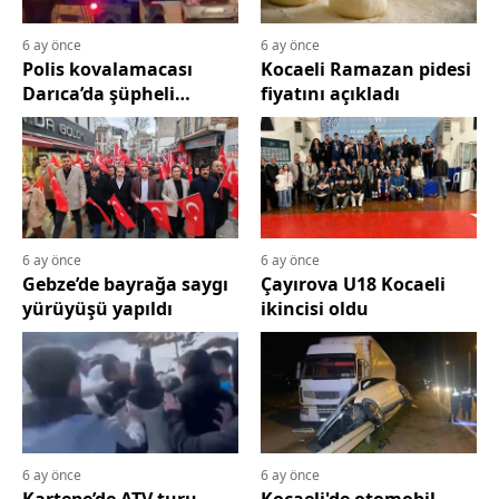
6 ay önce
6 ay önce
Polis kovalamacası
Kocaeli Ramazan pidesi
Darıca’da şüpheli
fiyatını açıkladı
yakaladı
6 ay önce
6 ay önce
Gebze’de bayrağa saygı
Çayırova U18 Kocaeli
yürüyüşü yapıldı
ikincisi oldu
6 ay önce
6 ay önce