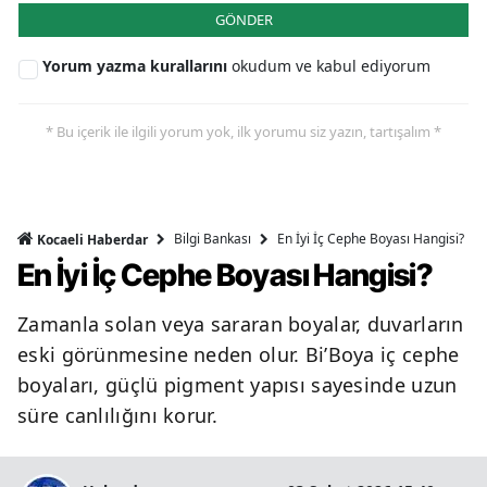
GÖNDER
Yorum yazma kurallarını
okudum ve kabul ediyorum
* Bu içerik ile ilgili yorum yok, ilk yorumu siz yazın, tartışalım *
Bilgi Bankası
En İyi İç Cephe Boyası Hangisi?
Kocaeli Haberdar
En İyi İç Cephe Boyası Hangisi?
Zamanla solan veya sararan boyalar, duvarların
eski görünmesine neden olur. Bi’Boya iç cephe
boyaları, güçlü pigment yapısı sayesinde uzun
süre canlılığını korur.