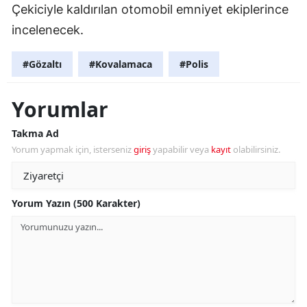
Çekiciyle kaldırılan otomobil emniyet ekiplerince
incelenecek.
#Gözaltı
#Kovalamaca
#Polis
Yorumlar
Takma Ad
Yorum yapmak için, isterseniz
giriş
yapabilir veya
kayıt
olabilirsiniz.
Yorum Yazın (500 Karakter)