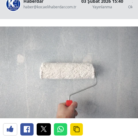
Haberdar
03 Şubat 2026 15:40
2 
haber@kocaelihaberdar.com.tr
Yayınlanma
Okun