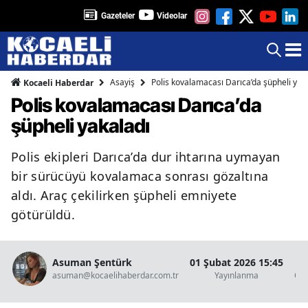
Gazeteler
Videolar
Asayiş
Polis kovalamacası Darıca’da şüpheli yak
Kocaeli Haberdar
Polis kovalamacası Darıca’da
şüpheli yakaladı
Polis ekipleri Darıca’da dur ihtarına uymayan
bir sürücüyü kovalamaca sonrası gözaltına
aldı. Araç çekilirken şüpheli emniyete
götürüldü.
Asuman Şentürk
01 Şubat 2026 15:45
1
asuman@kocaelihaberdar.com.tr
Yayınlanma
Oku