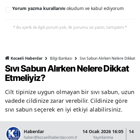
Yorum yazma kurallarını
okudum ve kabul ediyorum
* Bu içerik ile ilgili yorum yok, ilk yorumu siz yazın, tartışalım *
Bilgi Bankası
Sıvı Sabun Alırken Nelere Dikkat Et
Kocaeli Haberdar
Sıvı Sabun Alırken Nelere Dikkat
Etmeliyiz?
Cilt tipinize uygun olmayan bir sıvı sabun, uzun
vadede cildinize zarar verebilir. Cildinize göre
sıvı sabun seçerek en iyi etkiyi alabilirsiniz.
Haberdar
14 Ocak 2026 16:05
14 O
haber@kocaelihaberdar.com.tr
Yayınlanma
G