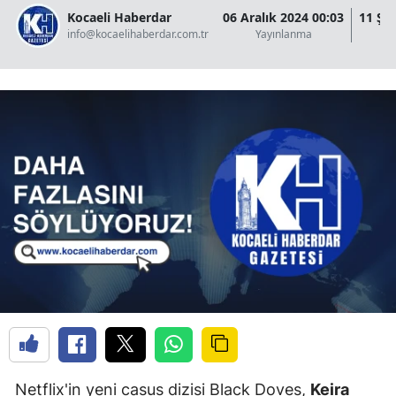
Kocaeli Haberdar
06 Aralık 2024 00:03
11 Şu
info@kocaelihaberdar.com.tr
Yayınlanma
G
Netflix'in yeni casus dizisi Black Doves,
Keira