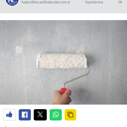
haber@kocaelihaberdar.com.tr
Yayınlanma
Okun