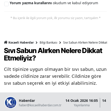
Yorum yazma kurallarını
okudum ve kabul ediyorum
* Bu içerik ile ilgili yorum yok, ilk yorumu siz yazın, tartışalım *
Bilgi Bankası
Sıvı Sabun Alırken Nelere Dikkat Et
Kocaeli Haberdar
Sıvı Sabun Alırken Nelere Dikkat
Etmeliyiz?
Cilt tipinize uygun olmayan bir sıvı sabun, uzun
vadede cildinize zarar verebilir. Cildinize göre
sıvı sabun seçerek en iyi etkiyi alabilirsiniz.
Haberdar
14 Ocak 2026 16:05
14 O
haber@kocaelihaberdar.com.tr
Yayınlanma
G