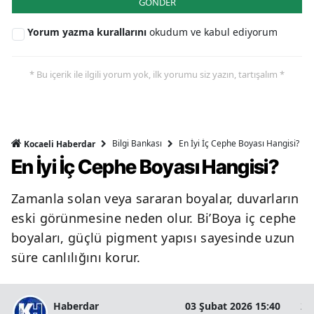
GÖNDER
Yorum yazma kurallarını
okudum ve kabul ediyorum
* Bu içerik ile ilgili yorum yok, ilk yorumu siz yazın, tartışalım *
Bilgi Bankası
En İyi İç Cephe Boyası Hangisi?
Kocaeli Haberdar
En İyi İç Cephe Boyası Hangisi?
Zamanla solan veya sararan boyalar, duvarların
eski görünmesine neden olur. Bi’Boya iç cephe
boyaları, güçlü pigment yapısı sayesinde uzun
süre canlılığını korur.
Haberdar
03 Şubat 2026 15:40
2 