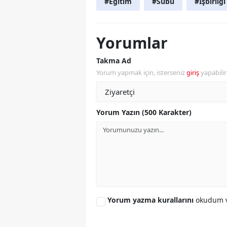
#Eğitim
#Subü
#İşbirliği
Yorumlar
Takma Ad
Yorum yapmak için, isterseniz
giriş
yapabili
Yorum Yazın (500 Karakter)
Yorum yazma kurallarını
okudum v