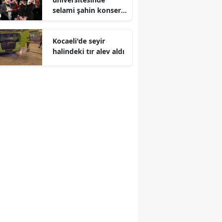
selami şahin konseri
Malatya
coşkuyla karşılandı
Manisa
Kocaeli'de seyir
halindeki tır alev aldı
Kahramanmaraş
Mardin
Muğla
Muş
Nevşehir
Niğde
Ordu
Rize
Sakarya