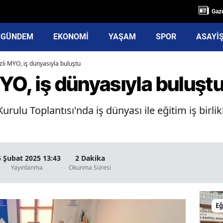
Gaze
GÜNDEM
EKONOMİ
YAŞAM
SPOR
ASAYİ
li MYO, iş dünyasıyla buluştu
YO, iş dünyasıyla buluşt
lu Toplantısı'nda iş dünyası ile eğitim iş birlik
5 Şubat 2025 13:43
2 Dakika
Yayınlanma
Okunma Süresi
Eğ