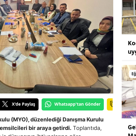
Ko
uy
Eğ
X'de Paylaş
Whatsapp'tan Gönder
kulu (MYO), düzenlediği Danışma Kurulu
Ge
emsilcileri bir araya getirdi.
Toplantıda,
Ma