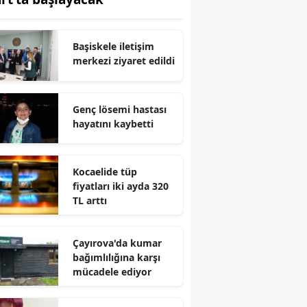
Edirne
Elazığ
Başiskele iletişim
merkezi ziyaret edildi
Erzincan
Erzurum
Genç lösemi hastası
hayatını kaybetti
Eskişehir
Gaziantep
Kocaelide tüp
Giresun
fiyatları iki ayda 320
TL arttı
Gümüşhane
Hakkari
Çayırova'da kumar
bağımlılığına karşı
Hatay
mücadele ediyor
Isparta