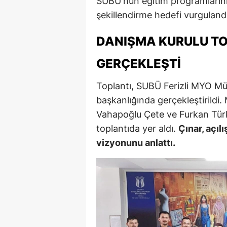
SUBÜ'nün eğitim programlarını 
şekillendirme hedefi vurgulandı
DANIŞMA KURULU TO
GERÇEKLEŞTI
Toplantı, SUBÜ Ferizli MYO Mü
başkanlığında gerçekleştirildi
Vahapoğlu Çete ve Furkan Tür
toplantıda yer aldı.
Çınar, açı
vizyonunu anlattı.