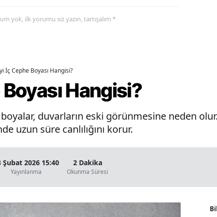
yorum yok, ilk yorumu siz yazın, tartışalım *
İyi İç Cephe Boyası Hangisi?
e Boyası Hangisi?
oyalar, duvarların eski görünmesine neden olur. 
de uzun süre canlılığını korur.
3 Şubat 2026 15:40
2 Dakika
Yayınlanma
Okunma Süresi
Bi