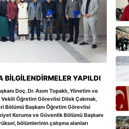
 BILGILENDIRMELER YAPILDI
şkanı Doç. Dr. Asım Topaklı, Yönetim ve
ekili Öğretim Görevlisi Dilek Çakmak,
eri Bölümü Başkanı Öğretim Görevlisi
lkiyet Koruma ve Güvenlik Bölümü Başkanı
üksel, bölümlerinin çalışma alanları