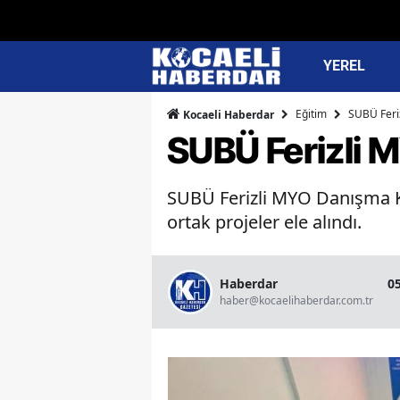
YEREL
Eğitim
SUBÜ Feriz
Kocaeli Haberdar
SUBÜ Ferizli M
SUBÜ Ferizli MYO Danışma Kuru
ortak projeler ele alındı.
Haberdar
0
haber@kocaelihaberdar.com.tr