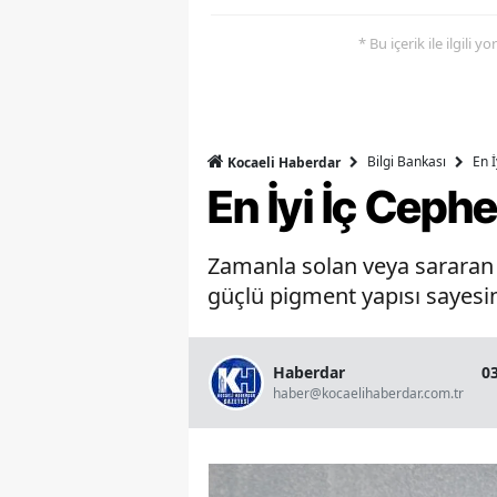
* Bu içerik ile ilgili 
Bilgi Bankası
En 
Kocaeli Haberdar
En İyi İç Ceph
Zamanla solan veya sararan b
güçlü pigment yapısı sayesin
Haberdar
0
haber@kocaelihaberdar.com.tr