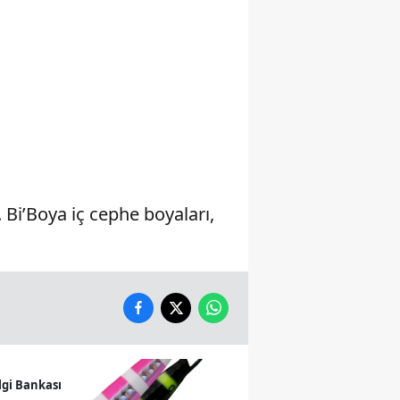
Yalova
Karabük
Kilis
Osmaniye
Düzce
Bi’Boya iç cephe boyaları,
lgi Bankası