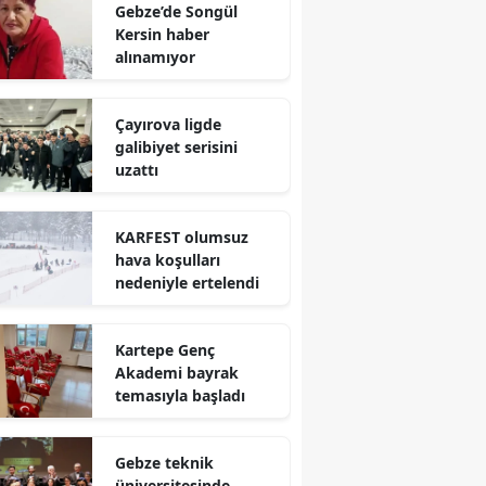
Gebze’de Songül
Mersin
Kersin haber
alınamıyor
İstanbul
İzmir
Çayırova ligde
galibiyet serisini
Kars
uzattı
Kastamonu
KARFEST olumsuz
Kayseri
hava koşulları
nedeniyle ertelendi
Kırklareli
Kırşehir
Kartepe Genç
Akademi bayrak
Kocaeli
temasıyla başladı
Konya
Gebze teknik
Kütahya
üniversitesinde