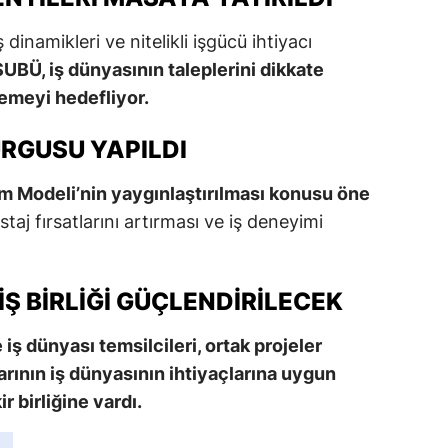
ş dinamikleri ve nitelikli işgücü ihtiyacı
SUBÜ, iş dünyasının taleplerini dikkate
lemeyi hedefliyor.
URGUSU YAPILDI
m Modeli’nin yaygınlaştırılması konusu öne
staj fırsatlarını artırması ve iş deneyimi
İŞ BIRLIĞI GÜÇLENDIRILECEK
ş dünyası temsilcileri, ortak projeler
arının iş dünyasının ihtiyaçlarına uygun
r birliğine vardı.