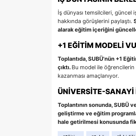
İş dünyası temsilcileri, güncel i
hakkında görüşlerini paylaştı.
alarak eğitim içeriğini güncel
+1 EĞITIM MODELI V
Toplantıda, SUBÜ'nün +1 Eğiti
çıktı.
Bu model ile öğrencilerin 
kazanması amaçlanıyor.
ÜNIVERSITE-SANAYI 
Toplantının sonunda, SUBÜ ve i
geliştirme ve eğitim programl
hale getirilmesi konusunda fiki