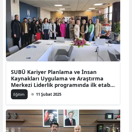
SUBÜ Kariyer Planlama ve İnsan
Kaynakları Uygulama ve Araştırma
Merkezi Liderlik programında ilk etabı
bitirdi
Eğitim
11 Şubat 2025