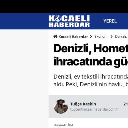
YEREL
Ekonomi
Denizli,
Kocaeli Haberdar
Denizli, Homet
ihracatında g
Denizli, ev tekstili ihracatı
aldı. Peki, Denizli'nin havlu
Tuğçe Keskin
21
tugce@kocaelihaberdar.com.tr
Kaynak: İHA