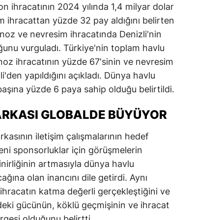
on ihracatının 2024 yılında 1,4 milyar dolar
m ihracattan yüzde 32 pay aldığını belirten
rnoz ve nevresim ihracatında Denizli'nin
unu vurguladı. Türkiye'nin toplam havlu
rnoz ihracatının yüzde 67'sinin ve nevresim
li'den yapıldığını açıkladı. Dünya havlu
 başına yüzde 6 paya sahip olduğu belirtildi.
ARKASI GLOBALDE BÜYÜYOR
asının iletişim çalışmalarının hedef
eni sponsorluklar için görüşmelerin
inirliğinin artmasıyla dünya havlu
ağına olan inancını dile getirdi. Aynı
hracatın katma değerli gerçekleştiğini ve
ndeki gücünün, köklü geçmişinin ve ihracat
rgesi olduğunu belirtti.