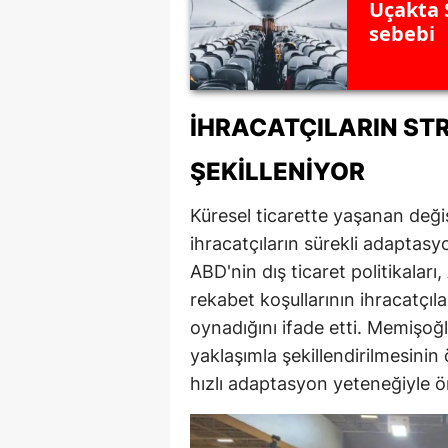
Uçakta 
sebebi
İHRACATÇILARIN STR
ŞEKILLENIYOR
Küresel ticarette yaşanan değ
ihracatçıların sürekli adaptasyo
ABD'nin dış ticaret politikaları
rekabet koşullarının ihracatçılar
oynadığını ifade etti. Memişoğlu,
yaklaşımla şekillendirilmesinin
hızlı adaptasyon yeteneğiyle öne