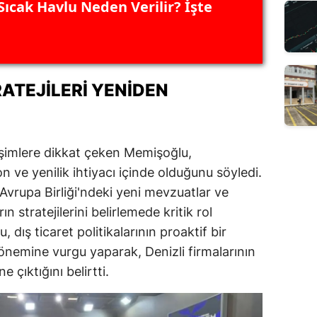
Sıcak Havlu Neden Verilir? İşte
ATEJILERI YENIDEN
işimlere dikkat çeken Memişoğlu,
n ve yenilik ihtiyacı içinde olduğunu söyledi.
, Avrupa Birliği'ndeki yeni mevzuatlar ve
ın stratejilerini belirlemede kritik rol
 dış ticaret politikalarının proaktif bir
 önemine vurgu yaparak, Denizli firmalarının
 çıktığını belirtti.