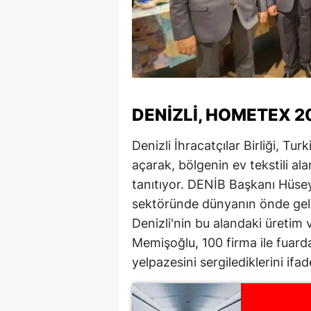
DENIZLI, HOMETEX 
Denizli İhracatçılar Birliği, Tu
açarak, bölgenin ev tekstili alan
tanıtıyor. DENİB Başkanı Hüsey
sektöründe dünyanın önde gelen 
Denizli'nin bu alandaki üretim 
Memişoğlu, 100 firma ile fuarda
yelpazesini sergilediklerini ifade