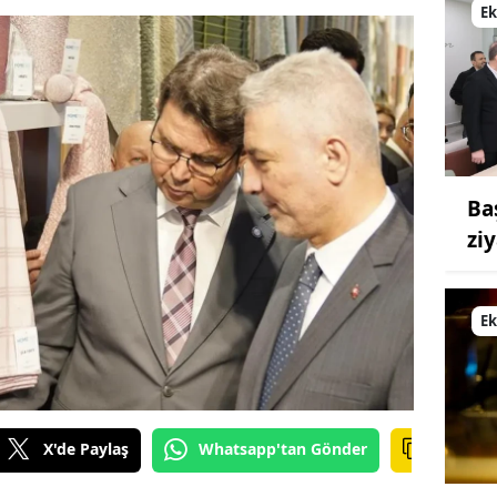
E
Ba
ziy
E
X'de Paylaş
Whatsapp'tan Gönder