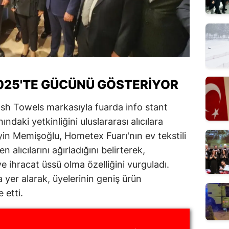
2025'TE GÜCÜNÜ GÖSTERIYOR
rkish Towels markasıyla fuarda info stant
ındaki yetkinliğini uluslararası alıcılara
in Memişoğlu, Hometex Fuarı'nın ev tekstili
alıcılarını ağırladığını belirterek,
ve ihracat üssü olma özelliğini vurguladı.
 yer alarak, üyelerinin geniş ürün
 etti.