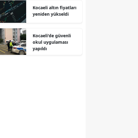
Kocaeli altın fiyatları
Malatya
yeniden yükseldi
Manisa
Kahramanmaraş
Kocaeli'de güvenli
okul uygulaması
Mardin
yapıldı
Muğla
Muş
Nevşehir
Niğde
Ordu
Rize
Sakarya