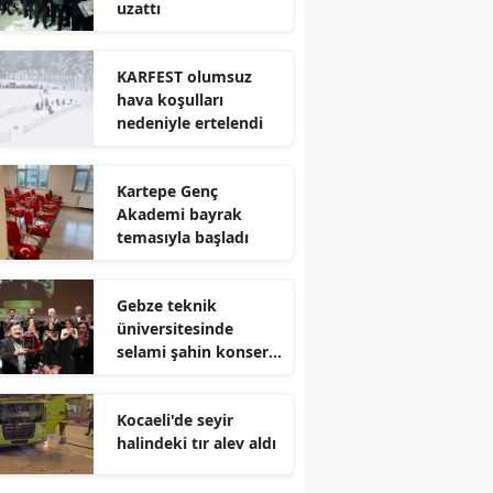
uzattı
Mersin
İstanbul
KARFEST olumsuz
hava koşulları
İzmir
nedeniyle ertelendi
Kars
Kartepe Genç
Kastamonu
Akademi bayrak
temasıyla başladı
Kayseri
Kırklareli
Gebze teknik
üniversitesinde
Kırşehir
selami şahin konseri
coşkuyla karşılandı
Kocaeli
Kocaeli'de seyir
Konya
halindeki tır alev aldı
Kütahya