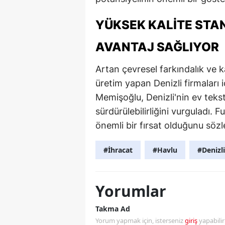
YÜKSEK KALITE STAN
AVANTAJ SAĞLIYOR
Artan çevresel farkındalık ve k
üretim yapan Denizli firmaları i
Memişoğlu, Denizli'nin ev tekst
sürdürülebilirliğini vurguladı. 
önemli bir fırsat olduğunu sözl
#İhracat
#Havlu
#Denizli
Yorumlar
Takma Ad
Yorum yapmak için, isterseniz
giriş
yapabili