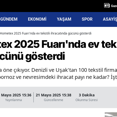
Gaze
GÜNDEM
EKONOMİ
YAŞAM
SPOR
ASAYİ
 Hometex 2025 Fuarı'nda ev tekstili ihracatında gücünü gösterdi
ex 2025 Fuarı'nda ev teks
ücünü gösterdi
nda öne çıkıyor. Denizli ve Uşak'tan 100 tekstil fir
, bornoz ve nevresimdeki ihracat payı ne kadar? İşte
 Mayıs 2025 15:36
21 Mayıs 2025 15:38
3 Dakika
Yayınlanma
Güncellenme
Okunma Süresi