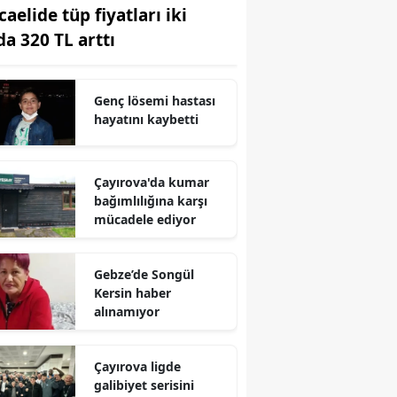
aelide tüp fiyatları iki
Edirne
da 320 TL arttı
Elazığ
Erzincan
Genç lösemi hastası
hayatını kaybetti
Erzurum
Eskişehir
Çayırova'da kumar
bağımlılığına karşı
Gaziantep
mücadele ediyor
Giresun
Gebze’de Songül
Gümüşhane
Kersin haber
alınamıyor
Hakkari
Hatay
Çayırova ligde
galibiyet serisini
Isparta