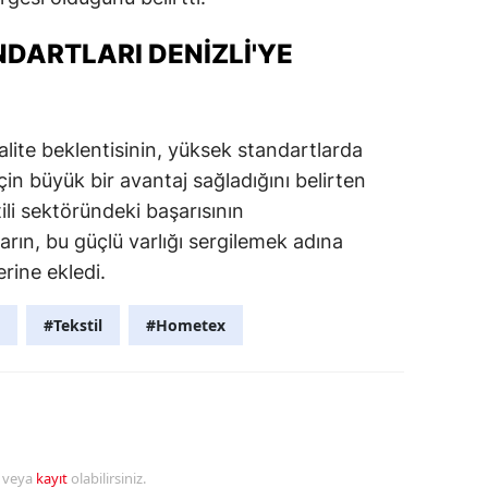
DARTLARI DENIZLI'YE
alite beklentisinin, yüksek standartlarda
çin büyük bir avantaj sağladığını belirten
ili sektöründeki başarısının
Fuarın, bu güçlü varlığı sergilemek adına
erine ekledi.
#Tekstil
#Hometex
r veya
kayıt
olabilirsiniz.