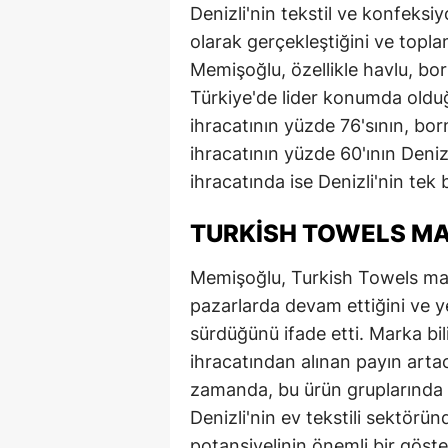
Denizli'nin tekstil ve konfeksiy
olarak gerçekleştiğini ve topla
Memişoğlu, özellikle havlu, bo
Türkiye'de lider konumda olduğ
ihracatının yüzde 76'sının, bo
ihracatının yüzde 60'ının Deniz
ihracatında ise Denizli'nin tek
TURKISH TOWELS M
Memişoğlu, Turkish Towels mark
pazarlarda devam ettiğini ve y
sürdüğünü ifade etti. Marka bil
ihracatından alınan payın artac
zamanda, bu ürün gruplarında i
Denizli'nin ev tekstili sektörü
potansiyelinin önemli bir göste