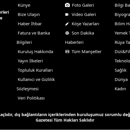
Künye
Foto Galeri
Bilgi B
rleri
Bize Ulaşın
Video Galeri
Biyogra
ne
Haber İhbar
Köşe Yazarları
Bilim H
Fatura ve Banka
Son Dakika
Yemek T
Bilgileri
Haberleri
Rüya Ta
Kuruluş Hakkında
Tüm Manşetler
Dizi&Fi
Yayın İlkeleri
Teknolo
Topluluk Kuralları
Sağlık
Kullanıcı ve Gizlilik
Dünya
Sözleşmesi
Kadın
Veri Politikası
maçlıdır, dış bağlantıların içeriklerinden kuruluşumuz sorumlu de
Gazetesi Tüm Hakları Saklıdır