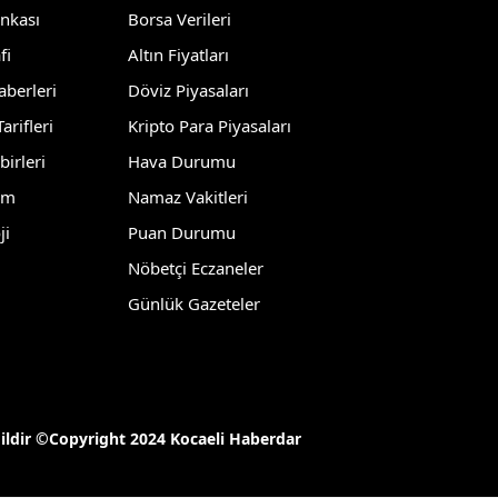
ankası
Borsa Verileri
Edirne
fi
Altın Fiyatları
Elazığ
aberleri
Döviz Piyasaları
Erzincan
arifleri
Kripto Para Piyasaları
birleri
Hava Durumu
Erzurum
lm
Namaz Vakitleri
Eskişehir
ji
Puan Durumu
Gaziantep
Nöbetçi Eczaneler
Giresun
Günlük Gazeteler
Gümüşhane
Hakkari
Hatay
ğildir ©Copyright 2024 Kocaeli Haberdar
Isparta