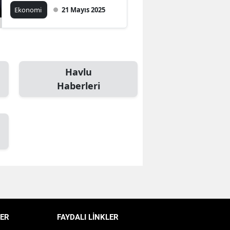
yabancı ilgi patladı
Ekonomi
21 Mayıs 2025
Bilecik
Bingöl
Bitlis
Havlu
Bolu
Haberleri
Burdur
Bursa
Çanakkale
Çankırı
Çorum
Denizli
ER
FAYDALI LİNKLER
Diyarbakır