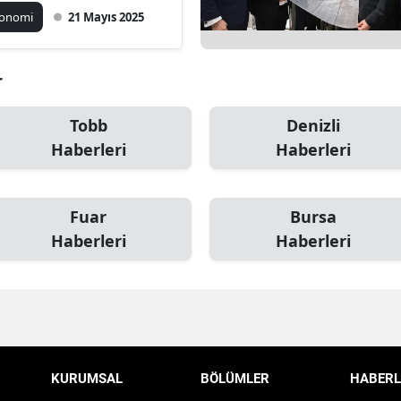
sterdi
konomi
21 Mayıs 2025
r
Tobb
Denizli
Haberleri
Haberleri
Fuar
Bursa
Haberleri
Haberleri
KURUMSAL
BÖLÜMLER
HABERL