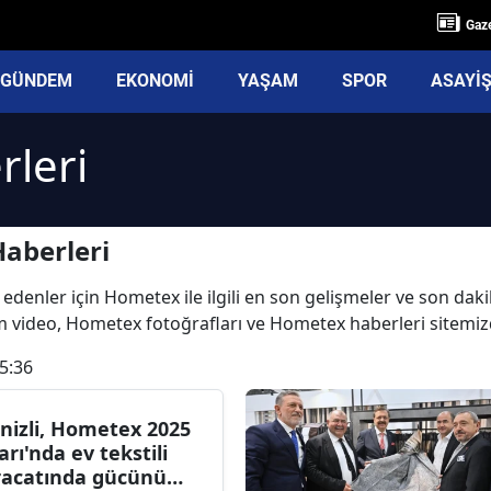
Gaze
GÜNDEM
EKONOMİ
YAŞAM
SPOR
ASAYİ
leri
aberleri
 edenler için Hometex ile ilgili en son gelişmeler ve son da
üm video, Hometex fotoğrafları ve Hometex haberleri sitemi
5:36
nizli, Hometex 2025
arı'nda ev tekstili
racatında gücünü