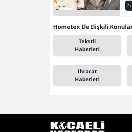
gö
E
Hometex İle İlişkili Konula
Tekstil
Haberleri
İhracat
Haberleri