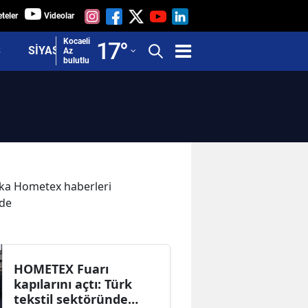
teler
Videolar
Adana
Kocaeli
17
°
Ş
SİYASET
Az
bulutlu
Adıyaman
Afyonkarahisar
Ağrı
Amasya
Ankara
kika Hometex haberleri
zde
Antalya
Artvin
Aydın
HOMETEX Fuarı
kapılarını açtı: Türk
Balıkesir
tekstil sektöründe