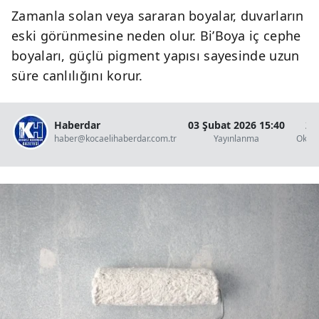
Zamanla solan veya sararan boyalar, duvarların
eski görünmesine neden olur. Bi’Boya iç cephe
boyaları, güçlü pigment yapısı sayesinde uzun
süre canlılığını korur.
Haberdar
03 Şubat 2026 15:40
2 
haber@kocaelihaberdar.com.tr
Yayınlanma
Okun