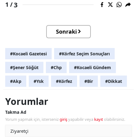
3
1 /
Sonraki
#Kocaeli Gazetesi
#Körfez Seçim Sonuçları
#Şener Söğüt
#Chp
#Kocaeli Gündem
#Akp
#Ysk
#Körfez
#Bir
#Dikkat
Yorumlar
Takma Ad
Yorum yapmak için, isterseniz
giriş
yapabilir veya
kayıt
olabilirsiniz.