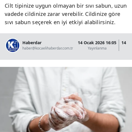
Cilt tipinize uygun olmayan bir sıvı sabun, uzun
vadede cildinize zarar verebilir. Cildinize göre
sıvı sabun seçerek en iyi etkiyi alabilirsiniz.
Haberdar
14 Ocak 2026 16:05
14 O
haber@kocaelihaberdar.com.tr
Yayınlanma
G