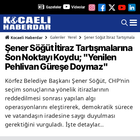
Gazeteler
Videolar
Galeriler
Yerel
Şener Söğüt İtiraz Tartışmaları
Kocaeli Haberdar
Şener Söğüt İtiraz Tartışmalarına
Son Noktayı Koydu; "Yenilen
Pehlivan Güreşe Doymaz"
Körfez Belediye Başkanı Şener Söğüt, CHP'nin
seçim sonuçlarına yönelik itirazlarının
reddedilmesi sonrası yapılan algı
operasyonlarını eleştirerek, demokratik sürece
ve vatandaşın iradesine saygı duyulması
gerektiğini vurguladı. İşte detaylar...