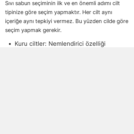
Sıvı sabun seçiminin ilk ve en önemli adımı cilt
tipinize göre seçim yapmaktır. Her cilt aynı
içeriğe aynı tepkiyi vermez. Bu yüzden cilde göre
seçim yapmak gerekir.
Kuru ciltler: Nemlendirici özelliği
yüksek, gliserin veya doğal yağlar
içeren sıvı sabunlar tercih edilmelidir.
Aksi halde ciltte kuruma, gerginlik ve
pullanma görülebilir.
Yağlı ciltler: Fazla ağır yağlar içermeyen,
cildi kurutmadan arındıran ürünler daha
uygun olacaktır.
Hassas ciltler: Parfümsüz, alkol
içermeyen ve dermatolojik olarak test
edilmiş ürünler önerilir. Aksi halde ciltte