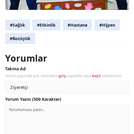
#Sağlık
#Etkinlik
#Hastane
#Hijyen
#Bozüyük
Yorumlar
Takma Ad
Yorum yapmak için, isterseniz
giriş
yapabilir veya
kayıt
olabilirsiniz.
Yorum Yazın (500 Karakter)