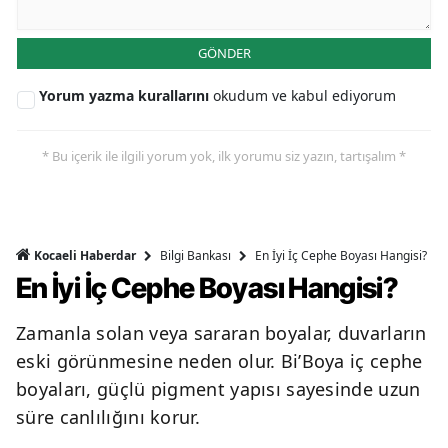
GÖNDER
Yorum yazma kurallarını
okudum ve kabul ediyorum
* Bu içerik ile ilgili yorum yok, ilk yorumu siz yazın, tartışalım *
Bilgi Bankası
En İyi İç Cephe Boyası Hangisi?
Kocaeli Haberdar
En İyi İç Cephe Boyası Hangisi?
Zamanla solan veya sararan boyalar, duvarların
eski görünmesine neden olur. Bi’Boya iç cephe
boyaları, güçlü pigment yapısı sayesinde uzun
süre canlılığını korur.