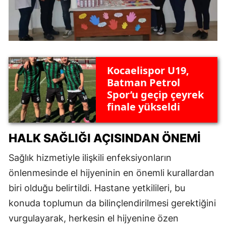
Kocaelispor U19,
Batman Petrol
Spor’u geçip çeyrek
finale yükseldi
HALK SAĞLIĞI AÇISINDAN ÖNEMI
Sağlık hizmetiyle ilişkili enfeksiyonların
önlenmesinde el hijyeninin en önemli kurallardan
biri olduğu belirtildi. Hastane yetkilileri, bu
konuda toplumun da bilinçlendirilmesi gerektiğini
vurgulayarak, herkesin el hijyenine özen