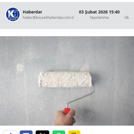
Haberdar
03 Şubat 2026 15:40
2 
haber@kocaelihaberdar.com.tr
Yayınlanma
Okun