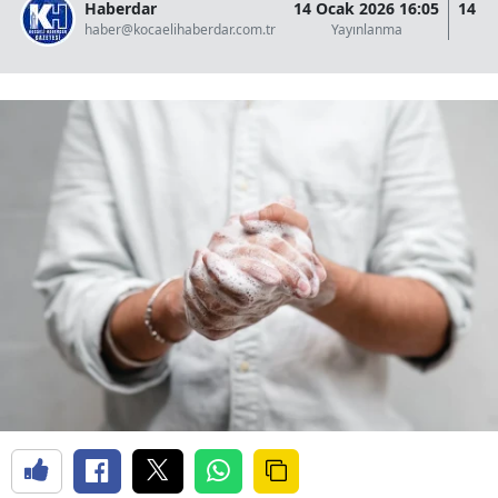
Haberdar
14 Ocak 2026 16:05
14 O
haber@kocaelihaberdar.com.tr
Yayınlanma
G